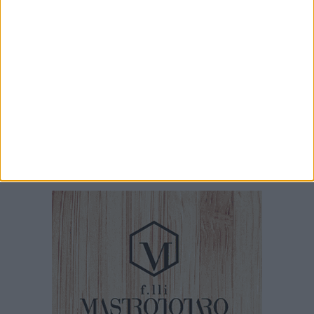
35 anni fa lo sbarco Vlora a Bari, la
testimonianza del molfettese Corrado Cifarelli:
«Sembrava un'isola in movimento»
8 AGOSTO 2026
Madonna dei Martiri, oggi si apre ufficialmente
il programma verso la Festa Patronale 2026
8 AGOSTO 2026
Partecipate comunali, Minervini: «Scelte di
competenza per una nuova fase di governo»