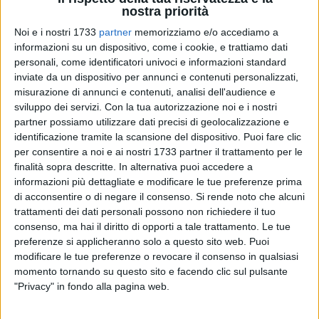
Civiltà dell'Asia all'
Università Ca' Foscari di Venezia.
nostra priorità
Noi e i nostri 1733
partner
memorizziamo e/o accediamo a
informazioni su un dispositivo, come i cookie, e trattiamo dati
personali, come identificatori univoci e informazioni standard
inviate da un dispositivo per annunci e contenuti personalizzati,
misurazione di annunci e contenuti, analisi dell'audience e
sviluppo dei servizi.
Con la tua autorizzazione noi e i nostri
partner possiamo utilizzare dati precisi di geolocalizzazione e
identificazione tramite la scansione del dispositivo. Puoi fare clic
per consentire a noi e ai nostri 1733 partner il trattamento per le
finalità sopra descritte. In alternativa puoi accedere a
informazioni più dettagliate e modificare le tue preferenze prima
di acconsentire o di negare il consenso.
Si rende noto che alcuni
trattamenti dei dati personali possono non richiedere il tuo
consenso, ma hai il diritto di opporti a tale trattamento. Le tue
preferenze si applicheranno solo a questo sito web. Puoi
modificare le tue preferenze o revocare il consenso in qualsiasi
momento tornando su questo sito e facendo clic sul pulsante
«
Questa immersione mi sta aiutando a migliorare il mio
"Privacy" in fondo alla pagina web.
giapponese e a capire più a fondo la vita quotidiana del
Paese
. In futuro, vorrei fare un lavoro che abbia a che fare