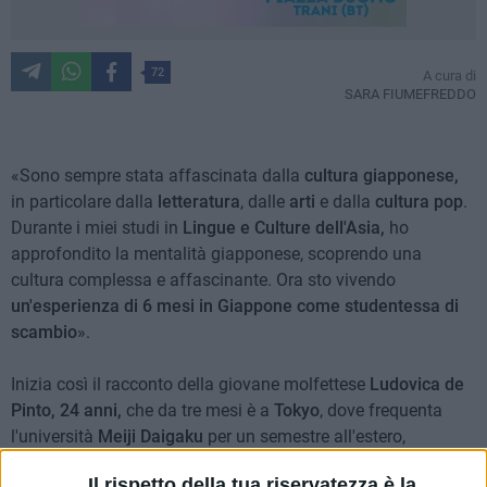
72
A cura di
SARA FIUMEFREDDO
«Sono sempre stata affascinata dalla
cultura giapponese,
in particolare dalla
letteratura
, dalle
arti
e dalla
cultura pop
.
Durante i miei studi in
Lingue e Culture dell'Asia,
ho
approfondito la mentalità giapponese, scoprendo una
cultura complessa e affascinante. Ora sto vivendo
un'esperienza di 6 mesi in Giappone come studentessa di
scambio
».
Inizia così il racconto della giovane molfettese
Ludovica de
Pinto, 24 anni,
che da tre mesi è a
Tokyo
, dove frequenta
l'università
Meiji Daigaku
per un semestre all'estero,
nell'ambito del percorso di laurea magistrale in Lingue e
Il rispetto della tua riservatezza è la