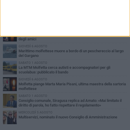
PIÙ LETTI QUESTA SETTIMANA
MERCOLEDÌ 5 AGOSTO
Molfetta commossa per la scomparsa di Michele Cilardi: il ricordo
degli amici
GIOVEDÌ 6 AGOSTO
Marittimo molfettese muore a bordo di un peschereccio al largo
del Gargano
SABATO 1 AGOSTO
La MTM Molfetta cerca autisti e accompagnatori per gli
scuolabus: pubblicato il bando
GIOVEDÌ 6 AGOSTO
Molfetta piange Marta Maria Pisani, ultima maestra della sartoria
molfettese
SABATO 1 AGOSTO
Consiglio comunale, Siragusa replica ad Amato: «Mai limitato il
diritto di parola, ho fatto rispettare il regolamento»
MERCOLEDÌ 5 AGOSTO
Multiservizi, nominato il nuovo Consiglio di Amministrazione