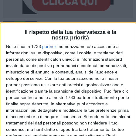
51
A cura di
Il rispetto della tua riservatezza è la
NICOLA MICCIONE
nostra priorità
Noi e i nostri 1733
partner
memorizziamo e/o accediamo a
informazioni su un dispositivo, come i cookie, e trattiamo dati
Le parole non lasciano dubbi. E su quelle frasi proferite dagli
personali, come identificatori univoci e informazioni standard
indagati gli inquirenti hanno fatto breccia nell'indagine che
inviate da un dispositivo per annunci e contenuti personalizzati,
misurazione di annunci e contenuti, analisi dell'audience e
ha condotto in carcere il 21enne
Daniele De Pinto
, i 22enni
sviluppo dei servizi.
Con la tua autorizzazione noi e i nostri
Felice Allegretta
e
Massimiliano Squeo
e il 26enne
Antonio
partner possiamo utilizzare dati precisi di geolocalizzazione e
Gigante
per i fatti di Capodanno. Ai domiciliari, invece,
il
identificazione tramite la scansione del dispositivo. Puoi fare clic
23enne
Stefano Cormio
.
per consentire a noi e ai nostri 1733 partner il trattamento per le
finalità sopra descritte. In alternativa puoi accedere a
Secondo il giudice per le indagini preliminari del
Tribunale di
informazioni più dettagliate e modificare le tue preferenze prima
Trani, Ivan Barlafante
, che ha firmato l'ordinanza cautelare,
di acconsentire o di negare il consenso.
Si rende noto che alcuni
trattamenti dei dati personali possono non richiedere il tuo
«si può ritenere che non si sia trattato di un casuale e
consenso, ma hai il diritto di opporti a tale trattamento. Le tue
estemporaneo comportamento dettato» dai festeggiamenti
preferenze si applicheranno solo a questo sito web. Puoi