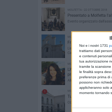
MOLFETTA - 22 OTTOBRE 2018
Presentato a Molfetta l'a
Evento organizzato dall'asso
I
MOLFETTA - 21 OTTOBRE 2018
Francesca Dego in concert
Noi e i nostri 1731
p
L'evento, organizzato dalla F
trattiamo dati person
Cattedrale
e contenuti personali
tua autorizzazione no
MOLFETTA - 21 OTTOBRE 2018
tramite la scansione 
L'Associazione Musicale "
le finalità sopra des
prossimo
preferenze prima di 
Alle ore 20 nella Chiesa Cuo
possono non richieder
applicheranno solo a
MOLFETTA - 20 OTTOBRE 2018
1
momento tornando su 
Tutti gli eventi in progr
Concerti, musei aperti e mostre