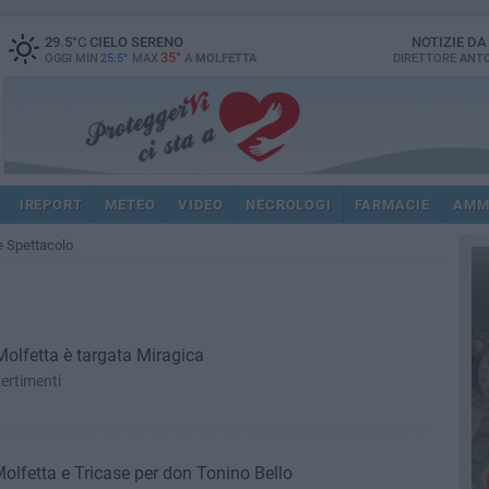
29.5
°C
CIELO SERENO
NOTIZIE D
35°
OGGI MIN
25.5°
MAX
A
MOLFETTA
DIRETTORE
ANTO
IREPORT
METEO
VIDEO
NECROLOGI
FARMACIE
AMM
 e Spettacolo
Molfetta è targata Miragica
vertimenti
Molfetta e Tricase per don Tonino Bello