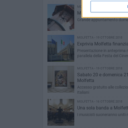
MOLFETTA - 19 OTTOBRE 2018
Miragica porta a Molfetta
Grande appuntamento domenic
MOLFETTA - 19 OTTOBRE 2018
Exprivia Molfetta finanzi
Presentazione in anteprima mo
parallela della Festa del Ci
MOLFETTA - 19 OTTOBRE 2018
Sabato 20 e domenica 21 
Molfetta
Accesso gratuito alle collezio
Italiani
MOLFETTA - 16 OTTOBRE 2018
Una sola banda a Molfetta
I musicisti suoneranno uniti ne