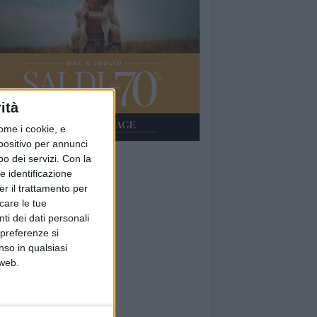
ità
ome i cookie, e
spositivo per annunci
o dei servizi.
Con la
e identificazione
er il trattamento per
icare le tue
ti dei dati personali
 preferenze si
nso in qualsiasi
 web.