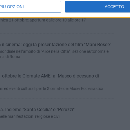
PIÙ OPZIONI
ACCETTO
 streghe e personaggi dei film horror
a 21 ottobre: apertura dalle ore 10 alle ore 17
a il cinema: oggi la presentazione del film "Mani Rosse"
ndiale nell’ambito di “Alice nella Città”, sezione autonoma e
nema di Roma
ottobre le Giornate AMEI al Museo diocesano di
ni ed eventi culturali per le Giornate dei Musei Ecclesiastici
. Insieme "Santa Cecilia" e "Peruzzi"
lle manifestazioni religiose e civili