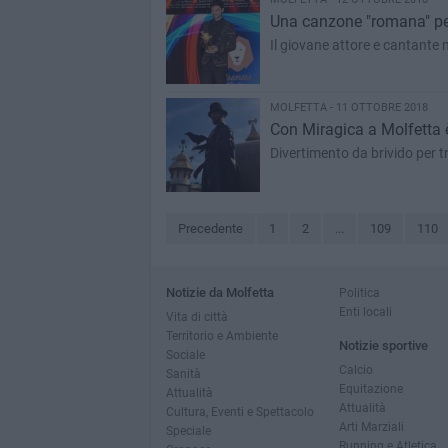
Una canzone "romana" per 
Il giovane attore e cantante m
MOLFETTA - 11 OTTOBRE 2018
Con Miragica a Molfetta 
Divertimento da brivido per tr
Precedente
1
2
...
109
110
Notizie da Molfetta
Politica
Enti locali
Vita di città
Territorio e Ambiente
Notizie sportive
Sociale
Calcio
Sanità
Equitazione
Attualità
Attualità
Cultura, Eventi e Spettacolo
Arti Marziali
Speciale
Running e Atletica