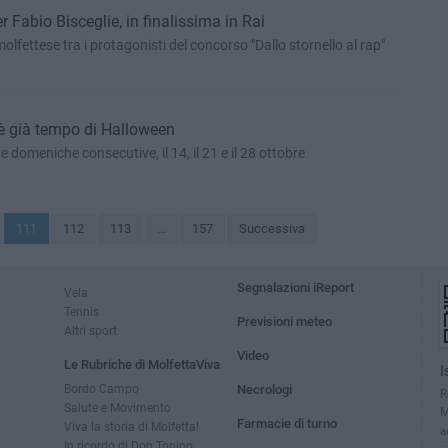
Fabio Bisceglie, in finalissima in Rai
olfettese tra i protagonisti del concorso "Dallo stornello al rap"
è già tempo di Halloween
e domeniche consecutive, il 14, il 21 e il 28 ottobre
111
112
113
...
157
Successiva
Segnalazioni iReport
Vela
Tennis
Previsioni meteo
Altri sport
Video
Le Rubriche di MolfettaViva
I
Bordo Campo
Necrologi
R
Salute e Movimento
M
Farmacie di turno
Viva la storia di Molfetta!
a
In ricordo di Don Tonino