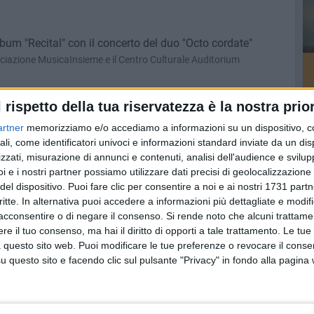
lbum "Recital" con il concerto del duo "Octo cordate"
ciazione MusicaInsieme e il Centro Culturale Auditorium
l rispetto della tua riservatezza è la nostra prior
o a Molfetta con l’Orchestra Metropolitana di Bari
artner
memorizziamo e/o accediamo a informazioni su un dispositivo, c
ondazione Valente, giovedì 25 ottobre alle ore 20.30 in
ali, come identificatori univoci e informazioni standard inviate da un di
zzati, misurazione di annunci e contenuti, analisi dell'audience e svilupp
i e i nostri partner possiamo utilizzare dati precisi di geolocalizzazione 
del dispositivo. Puoi fare clic per consentire a noi e ai nostri 1731 partn
Gabriella Cipriani" organizza un concerto il 31 ottobre
critte. In alternativa puoi accedere a informazioni più dettagliate e modif
acconsentire o di negare il consenso.
Si rende noto che alcuni trattamen
re Immacolato di Maria
e il tuo consenso, ma hai il diritto di opporti a tale trattamento. Le tue
 questo sito web. Puoi modificare le tue preferenze o revocare il conse
questo sito e facendo clic sul pulsante "Privacy" in fondo alla pagina
amma a Molfetta nel weekend
: ricco cartellone di iniziative