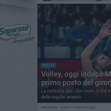
VOLLEY
Volley, oggi Indeco M
primo posto del giro
La certezza, per i due team, è che i
della regular season
MOLFETTA -
SABATO 9 MAGGIO 2026