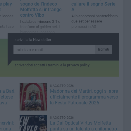
le play-
sogno dell’Indeco
cullare il sogno Serie
e
Molfetta si infrange
A
contro Vibo
e leccesi
Ai biancorossi basterebbero
due set per essere
I calabresi vincono 3-1 e
arta fase
promossi in A3
trionfano al golden set. I
biancorossi possono
comunque sognare ancora
Iscriviti alla Newsletter
Iscriviti
Iscrivendoti accetti i
termini
e la
privacy policy
8 AGOSTO 2026
 a Bari,
Madonna dei Martiri, oggi si apre
fettese
ufficialmente il programma verso
rava
la Festa Patronale 2026
8 AGOSTO 2026
ervini:
La Dai Optical Virtus Molfetta
er una
punta su un talento a chilometro