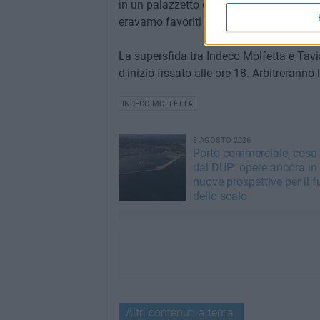
in un palazzetto così caldo. Promessa?
eravamo favoriti per la corsa playoff, in
La supersfida tra Indeco Molfetta e Tavi
d'inizio fissato alle ore 18. Arbitrerann
INDECO MOLFETTA
8 AGOSTO 2026
Porto commerciale, cosa
dal DUP: opere ancora in
nuove prospettive per il f
dello scalo
Altri contenuti a tema