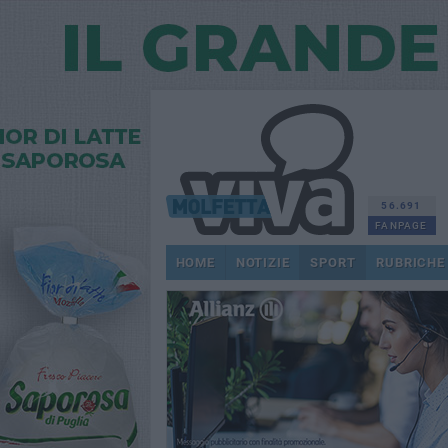
56.691
FANPAGE
HOME
NOTIZIE
SPORT
RUBRICHE