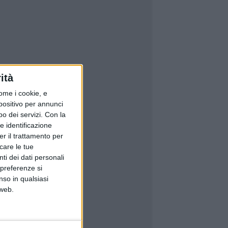
ità
ome i cookie, e
spositivo per annunci
o dei servizi.
Con la
e identificazione
er il trattamento per
icare le tue
ti dei dati personali
 preferenze si
nso in qualsiasi
 web.