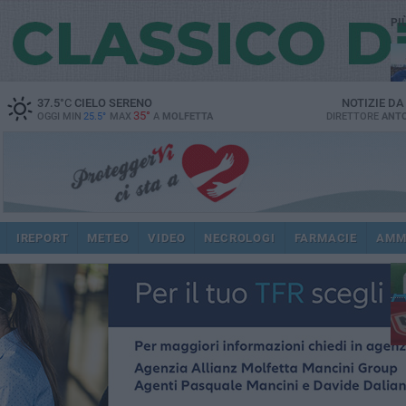
PI
37.5
°C
CIELO SERENO
NOTIZIE D
35°
OGGI MIN
25.5°
MAX
A
MOLFETTA
DIRETTORE
ANTO
ec
IREPORT
METEO
VIDEO
NECROLOGI
FARMACIE
AMM
dir