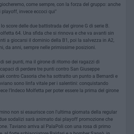
 giocheremo, come sempre, con la forza del gruppo: anche
i playoff, invece eccoci qui"
 lo score delle due battistrada del girone G di serie B.
olfetta 64. Una sfida che si rinnova e che va avanti sin
ti a giocarsi il dominio della B1, poi la salvezza in A2,
ni, da anni, sempre nelle primissime posizioni.
i sei punti, ma il girone di ritorno dei ragazzi di
 capaci di perdere tre punti contro San Giuseppe
eak contro Casoria che ha sottratto un punto a Bernardi e
viano sono linfa vitale per i salentini: conquistando
ece l'Indeco Molfetta per poter essere la prima del girone
mino non si esaurisce con l'ultima giornata della regular
 due sodalizi sarà animato dai playoff promozione che
rone. Taviano arriva al PalaPoli con una rosa di primo
pe, al forte schiacciatore Baldari e a bomber Sansò, in