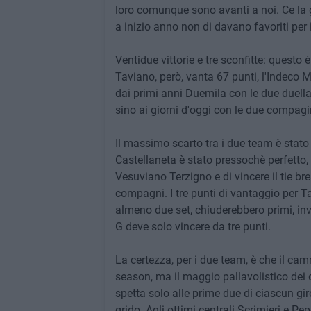
loro comunque sono avanti a noi. Ce la
a inizio anno non di davano favoriti per 
Ventidue vittorie e tre sconfitte: questo è
Taviano, però, vanta 67 punti, l'Indeco M
dai primi anni Duemila con le due duellan
sino ai giorni d'oggi con le due compagi
Il massimo scarto tra i due team è stato d
Castellaneta è stato pressochè perfetto,
Vesuviano Terzigno e di vincere il tie br
compagni. I tre punti di vantaggio per Ta
almeno due set, chiuderebbero primi, inv
G deve solo vincere da tre punti.
La certezza, per i due team, è che il cam
season, ma il maggio pallavolistico dei
spetta solo alle prime due di ciascun gi
grido. Agli ottimi centrali Scrimieri e Pe