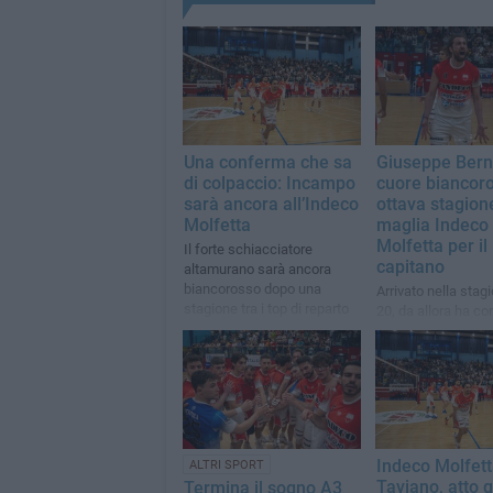
Una conferma che sa
Giuseppe Bern
di colpaccio: Incampo
cuore biancor
sarà ancora all’Indeco
ottava stagion
Molfetta
maglia Indeco
Molfetta per il
Il forte schiacciatore
capitano
altamurano sarà ancora
biancorosso dopo una
Arrivato nella stag
stagione tra i top di reparto
20, da allora ha co
la promozione in B 
off per tre volte
Indeco Molfett
ALTRI SPORT
Taviano, atto q
Termina il sogno A3