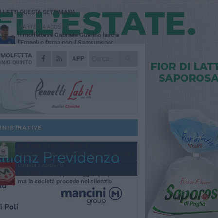
Ù LETTI QUESTA SETTIMANA
MARTEDÌ 4 AGOSTO
Il molfettese Gabriele Guarino lascia
l'Empoli e firma con il Samsunspor
A
MOLFETTA
LUNEDÌ 3 AGOSTO
APP
Palazzetto Giovanni Panunzio: dove lo
NIO QUINTO
sport diventa famiglia, inclusione ed
cellenza
VENERDÌ 7 AGOSTO
Molfetta Calcio, tre innesti di spessore:
arrivano i molfettesi Roselli, Cirillo e Caputi
DOMENICA 2 AGOSTO
Tennistavolo, il molfettese Roberto
Minervini riparte da Otranto
INISTRATIVE
MARTEDÌ 4 AGOSTO
Molfetta Calcio, definito il nuovo
organigramma societario: ecco la squadra
igenziale
LUNEDÌ 3 AGOSTO
Molfetta Calcio, parte oggi la preparazione
ma la società procede nel silenzio