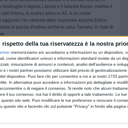
rottaglie il regista Latorre e il laterale Russo, mentre il
e dall'Ortona, lo scorso anno in A3. A un roster
è aggiunto l'ex centrale della nazionale azzurra Enrico
 stata la parola d'ordine anche in casa Taviano, in fase di
ne.
l rispetto della tua riservatezza è la nostra prior
solita forza del gruppo, ormai coeso e che marcia unito e
artner
memorizziamo e/o accediamo a informazioni su un dispositivo, c
l PalaPoli, sin qui inviolato da febbraio 2025 e catino
ali, come identificatori univoci e informazioni standard inviate da un di
etta-Taviano è la degna chiusura di un campionato
zzati, misurazione di annunci e contenuti, analisi dell'audience e svilupp
. Nutriamo grande rispetto verso Taviano, una squadra
i e i nostri partner possiamo utilizzare dati precisi di geolocalizzazione 
 fare la voce grossa per chiudere da prima. Noi abbiamo
del dispositivo. Puoi fare clic per consentire a noi e ai nostri 1733 partn
re sconfitte e solo undici punti nel corso di tutta la
critte. In alternativa puoi accedere a informazioni più dettagliate e modif
io e va fatto un grande applauso per questo – il commento
acconsentire o di negare il consenso.
Si rende noto che alcuni trattamen
e il tuo consenso, ma hai il diritto di opporti a tale trattamento. Le tue
 – Contro un roster così ricco di nomi di primo grido
 questo sito web. Puoi modificare le tue preferenze o revocare il conse
ruppo, la qualità di non mollare mai, il cuore e la
questo sito e facendo clic sul pulsante "Privacy" in fondo alla pagina
tro ogni gara e in ogni momento di questo campionato.
re tutti quanti quel qualcosina in più per divertirci
r questa gara, è bellissimo per un'atleta vivere tutto ciò