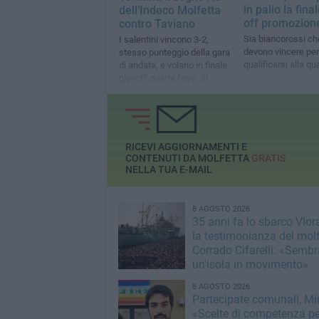
in palio la fina
dell’Indeco Molfetta
off promozion
contro Taviano
Sia biancorossi ch
I salentini vincono 3-2,
devono vincere per
stesso punteggio della gara
qualificarsi alla qu
di andata, e volano in finale
playoff quarta fase. Si
chiude una stagione
esaltante per l’Indeco
Molfetta di mister
Castellaneta
RICEVI AGGIORNAMENTI E
CONTENUTI DA MOLFETTA
GRATIS
NELLA TUA E-MAIL
8 AGOSTO 2026
35 anni fa lo sbarco Vlora
la testimonianza del mol
Corrado Cifarelli: «Semb
un'isola in movimento»
8 AGOSTO 2026
Partecipate comunali, Min
«Scelte di competenza p