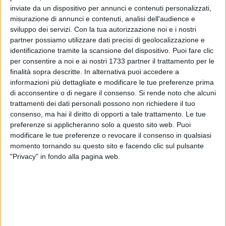
inviate da un dispositivo per annunci e contenuti personalizzati,
misurazione di annunci e contenuti, analisi dell'audience e
sviluppo dei servizi.
Con la tua autorizzazione noi e i nostri
partner possiamo utilizzare dati precisi di geolocalizzazione e
identificazione tramite la scansione del dispositivo. Puoi fare clic
per consentire a noi e ai nostri 1733 partner il trattamento per le
finalità sopra descritte. In alternativa puoi accedere a
Si rinnova l'appuntamento del maxi schermo in piazza per la
informazioni più dettagliate e modificare le tue preferenze prima
partita Italia-Irlanda, in programma stasera alle ore 21. Gli
di acconsentire o di negare il consenso.
Si rende noto che alcuni
appassionati potranno ritrovarsi presso il Lungomare di
trattamenti dei dati personali possono non richiedere il tuo
Molfetta (altezza gelateria "crema&cioccolato").
consenso, ma hai il diritto di opporti a tale trattamento. Le tue
preferenze si applicheranno solo a questo sito web. Puoi
modificare le tue preferenze o revocare il consenso in qualsiasi
L'evento, organizzato dall'agenzia Zonasport Molfetta con la
momento tornando su questo sito e facendo clic sul pulsante
collaborazione di Havana Groups che animerà la serata con
"Privacy" in fondo alla pagina web.
le sue mascotte e la sua musica, è rivolto a tutti i tifosi
molfettesi che vorrebbero sostenere la propria Nazionale
assieme ad altri, così da poter festeggiare l'accesso agli
ottavi in armonia, uniti, sotto un'unica bandiera.