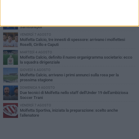
PIÙ LETTI QUESTA SETTIMANA
MARTEDÌ 4 AGOSTO
Il molfettese Gabriele Guarino lascia l'Empoli e firma con il
Samsunspor
VENERDÌ 7 AGOSTO
Molfetta Calcio, tre innesti di spessore: arrivano i molfettesi
Roselli, Cirillo e Caputi
MARTEDÌ 4 AGOSTO
Molfetta Calcio, definito il nuovo organigramma societario: ecco
la squadra dirigenziale
GIOVEDÌ 6 AGOSTO
Molfetta Calcio, arrivano i primi annunci sulla rosa per la
prossima stagione
DOMENICA 9 AGOSTO
Due tecnici di Molfetta nello staff dell'Under 19 dell'ambiziosa
Soccer Trani
VENERDÌ 7 AGOSTO
Molfetta Sportiva, iniziata la preparazione: scelto anche
l'allenatore