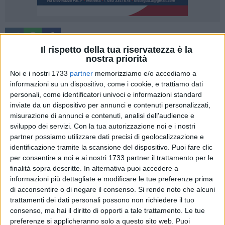
A cura di
ANDREA TEOFRASTO
Il rispetto della tua riservatezza è la
nostra priorità
Noi e i nostri 1733
partner
memorizziamo e/o accediamo a
informazioni su un dispositivo, come i cookie, e trattiamo dati
"Se il duo De Nichilo – Lanza, dovesse mettersi all'opera
personali, come identificatori univoci e informazioni standard
sulla panchina biancorossa noi non ci stiamo". È questo il
inviate da un dispositivo per annunci e contenuti personalizzati,
messaggio dei tifosi della Libertas Molfetta (Molfetta Ultras
misurazione di annunci e contenuti, analisi dell'audience e
MMIX) comparso in un comunicato congiunto redatto dallo
sviluppo dei servizi.
Con la tua autorizzazione noi e i nostri
stesso tifo organizzato molfettese. Scritte che manifestano
partner possiamo utilizzare dati precisi di geolocalizzazione e
dissenso nei confronti della squadra di Lanza.
identificazione tramite la scansione del dispositivo. Puoi fare clic
L'immobilismo e la passività della società del presidente
per consentire a noi e ai nostri 1733 partner il trattamento per le
finalità sopra descritte. In alternativa puoi accedere a
Lanza, a luglio ancora ferma sul mercato e in alto mare per
informazioni più dettagliate e modificare le tue preferenze prima
quanto riguarda più o meno tutti gli aspetti organizzativi
di acconsentire o di negare il consenso.
Si rende noto che alcuni
inerenti la prossima stagione, ha indotto i tifosi biancorossi
trattamenti dei dati personali possono non richiedere il tuo
a scendere in campo. Un'iniziativa singolare, le cui ragione
consenso, ma hai il diritto di opporti a tale trattamento. Le tue
sono state spiegate dal gruppo organizzato "Molfetta Ultras
preferenze si applicheranno solo a questo sito web. Puoi