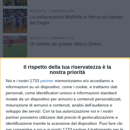
MOLFETTA - 2 FEBBRAIO 2016
La pallacanestro Molfetta si ferma sul campo
del Ceglie
MOLFETTA - 2 FEBBRAIO 2016
Un talento da godere: Marco Grieco
MOLFETTA - 2 FEBBRAIO 2016
Il rispetto della tua riservatezza è la
Aquile, fattore PalaPoli: vittoria, gol e secondo
nostra priorità
posto
Noi e i nostri 1733
partner
memorizziamo e/o accediamo a
informazioni su un dispositivo, come i cookie, e trattiamo dati
MOLFETTA - 1 FEBBRAIO 2016
personali, come identificatori univoci e informazioni standard
Al PalaPoli si fa festa, Exprivia vincente contro
inviate da un dispositivo per annunci e contenuti personalizzati,
Milano
misurazione di annunci e contenuti, analisi dell'audience e
sviluppo dei servizi.
Con la tua autorizzazione noi e i nostri
partner possiamo utilizzare dati precisi di geolocalizzazione e
MOLFETTA - 31 GENNAIO 2016
identificazione tramite la scansione del dispositivo. Puoi fare clic
Del Core risponde a Lorusso: Molfetta
per consentire a noi e ai nostri 1733 partner il trattamento per le