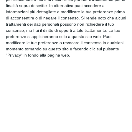
Sportiva-Team Altamura finisce 1-1
finalità sopra descritte. In alternativa puoi accedere a
informazioni più dettagliate e modificare le tue preferenze prima
MOLFETTA - 31 GENNAIO 2016
di acconsentire o di negare il consenso.
Si rende noto che alcuni
Seconda Categoria, dodicesima vittoria
trattamenti dei dati personali possono non richiedere il tuo
stagionale per il Borgorosso: nove gol al
consenso, ma hai il diritto di opporti a tale trattamento. Le tue
Conversano
preferenze si applicheranno solo a questo sito web. Puoi
modificare le tue preferenze o revocare il consenso in qualsiasi
MOLFETTA - 31 GENNAIO 2016
momento tornando su questo sito e facendo clic sul pulsante
Molfetta Sportiva, manca continuità. Così non
"Privacy" in fondo alla pagina web.
si va lontano
MOLFETTA - 31 GENNAIO 2016
Borgorosso Molfetta, contro Conversano per
mantenere il primato
MOLFETTA - 30 GENNAIO 2016
L'Exprivia sfida la Revivre Milano
MOLFETTA - 30 GENNAIO 2016
Pallacanestro Molfetta alla prova Ceglie