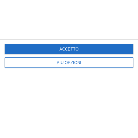
MOLFETTA - 25 GENNAIO 2016
La grinta si chiama Exprivia: straordinaria
vittoria a Verona
Precedente
1
2
...
469
470
471
472
473
ACCETTO
...
Successiva
PIÙ OPZIONI