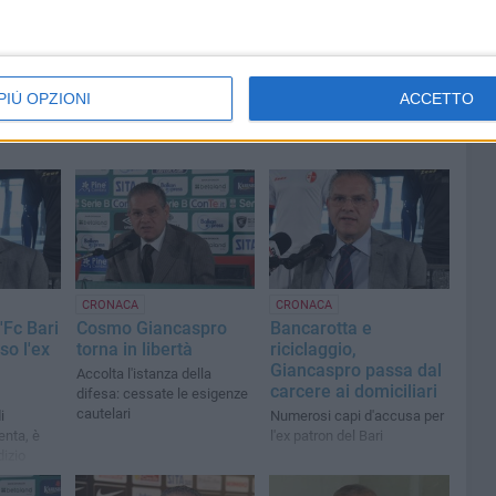
PIÙ OPZIONI
ACCETTO
CRONACA
CRONACA
'Fc Bari
Cosmo Giancaspro
Bancarotta e
so l'ex
torna in libertà
riciclaggio,
Giancaspro passa dal
Accolta l'istanza della
carcere ai domiciliari
difesa: cessate le esigenze
cautelari
i
Numerosi capi d'accusa per
enta, è
l'ex patron del Bari
dizio
alista
la