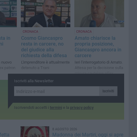
esta
CRONACA
CRONACA
ta in
Cosmo Giancaspro
Amato chiarisce la
ni
resta in carcere, no
propria posizione,
del giudice alla
Giancaspro ancora in
richiesta della difesa
carcere
n nuovo
L'imprenditore è attualmente
Ieri l'interrogatorio di Amato.
'ex patron
detenuto a Trani
Attesa per la decisione sulla
misura cautelare all'ex
numero uno del Bari Calcio
Iscriviti alla Newsletter
Iscriviti
Iscrivendoti accetti i
termini
e la
privacy policy
8 AGOSTO 2026
fetta
Madonna dei Martiri, oggi si apre