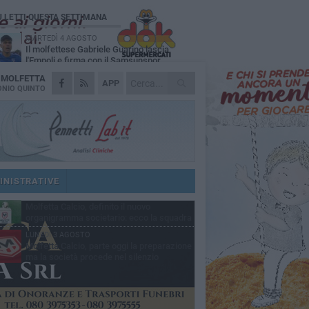
Ù LETTI QUESTA SETTIMANA
MARTEDÌ 4 AGOSTO
Il molfettese Gabriele Guarino lascia
l'Empoli e firma con il Samsunspor
A
MOLFETTA
LUNEDÌ 3 AGOSTO
APP
Palazzetto Giovanni Panunzio: dove lo
NIO QUINTO
sport diventa famiglia, inclusione ed
cellenza
VENERDÌ 7 AGOSTO
Molfetta Calcio, tre innesti di spessore:
arrivano i molfettesi Roselli, Cirillo e Caputi
DOMENICA 2 AGOSTO
Tennistavolo, il molfettese Roberto
Minervini riparte da Otranto
INISTRATIVE
MARTEDÌ 4 AGOSTO
Molfetta Calcio, definito il nuovo
organigramma societario: ecco la squadra
igenziale
LUNEDÌ 3 AGOSTO
Molfetta Calcio, parte oggi la preparazione
ma la società procede nel silenzio