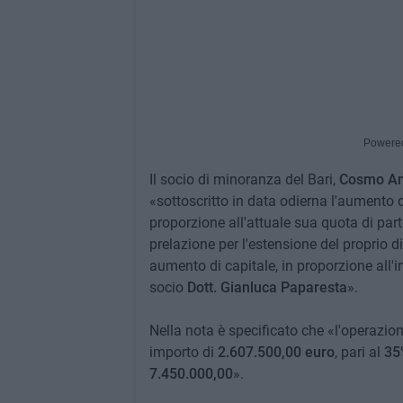
Powere
Il socio di minoranza del Bari,
Cosmo An
«sottoscritto in data odierna l'aumento d
proporzione all'attuale sua quota di part
prelazione per l'estensione del proprio d
aumento di capitale, in proporzione all'
socio
Dott. Gianluca Paparesta
».
Nella nota è specificato che «l'operazio
importo di
2.607.500,00 euro
, pari al
35
7.450.000,00
».