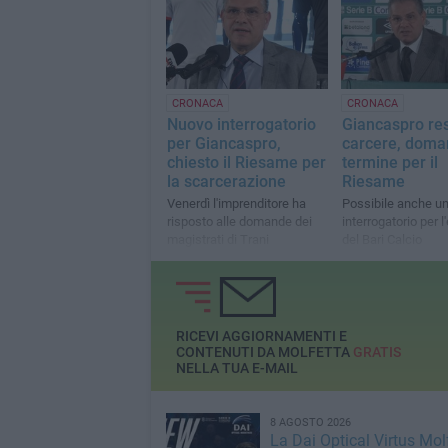
posizione di Papar
CRONACA
CRONACA
Nuovo interrogatorio
Giancaspro res
per Giancaspro,
carcere, doma
chiesto il Riesame per
termine per il
la scarcerazione
Riesame
Venerdì l'imprenditore ha
Possibile anche u
risposto alle domande dei
interrogatorio per l
magistrati di Trani
del Bari Calcio
RICEVI AGGIORNAMENTI E
CONTENUTI DA MOLFETTA
GRATIS
NELLA TUA E-MAIL
8 AGOSTO 2026
La Dai Optical Virtus Mol