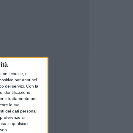
ità
ome i cookie, e
spositivo per annunci
o dei servizi.
Con la
e identificazione
er il trattamento per
icare le tue
ti dei dati personali
 preferenze si
nso in qualsiasi
 web.