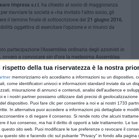
eare Impresa s.r.l.
ha chiesto al socio di maggioranza
 per riavviare la società e «ha invitato l'altro socio, gli
re il termine finale di sottoscrizione del
21 giugno 2016
,
ibilità oggettiva di esercitare l'opzione e vi rinunci da
loro partecipazione l'Assemblea ordinaria degli azionisti in
6
, ovvero a convocare sin d'ora la medesima Assemblea
no 2016
, per l'adozione di tutti i provvedimenti
l rispetto della tua riservatezza è la nostra prior
ne integrale dell'aumento di capitale».
artner
memorizziamo e/o accediamo a informazioni su un dispositivo, c
ali, come identificatori univoci e informazioni standard inviate da un di
zzati, misurazione di annunci e contenuti, analisi dell'audience e svilupp
i e i nostri partner possiamo utilizzare dati precisi di geolocalizzazione 
8 AGOSTO 2026
del dispositivo. Puoi fare clic per consentire a noi e ai nostri 1733 partn
 a Bari,
Partecipate comunali, Minervini:
critte. In alternativa puoi accedere a informazioni più dettagliate e modif
fettese
«Scelte di competenza per una
acconsentire o di negare il consenso.
Si rende noto che alcuni trattamen
rava
nuova fase di governo»
e il tuo consenso, ma hai il diritto di opporti a tale trattamento. Le tue
 questo sito web. Puoi modificare le tue preferenze o revocare il conse
questo sito e facendo clic sul pulsante "Privacy" in fondo alla pagina