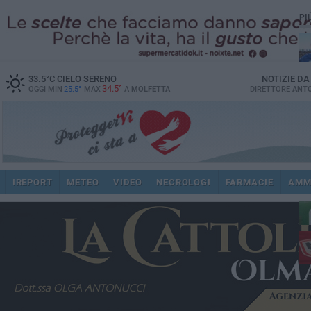
PI
33.5
°C
CIELO SERENO
NOTIZIE D
34.5°
OGGI MIN
25.5°
MAX
A
MOLFETTA
DIRETTORE
ANTO
ec
IREPORT
METEO
VIDEO
NECROLOGI
FARMACIE
AMM
dir