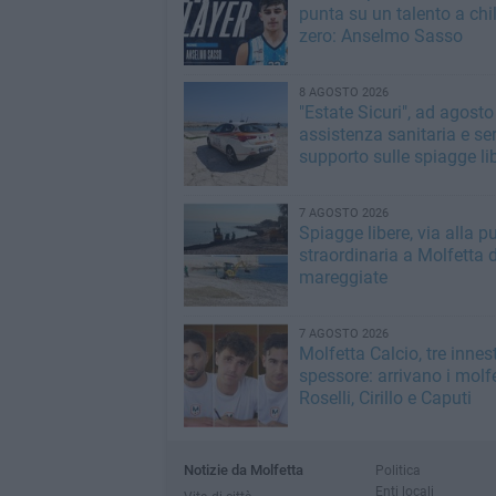
punta su un talento a ch
zero: Anselmo Sasso
8 AGOSTO 2026
"Estate Sicuri", ad agosto
assistenza sanitaria e ser
supporto sulle spiagge li
7 AGOSTO 2026
Spiagge libere, via alla pu
straordinaria a Molfetta 
mareggiate
7 AGOSTO 2026
Molfetta Calcio, tre innest
spessore: arrivano i molfe
Roselli, Cirillo e Caputi
Notizie da Molfetta
Politica
Enti locali