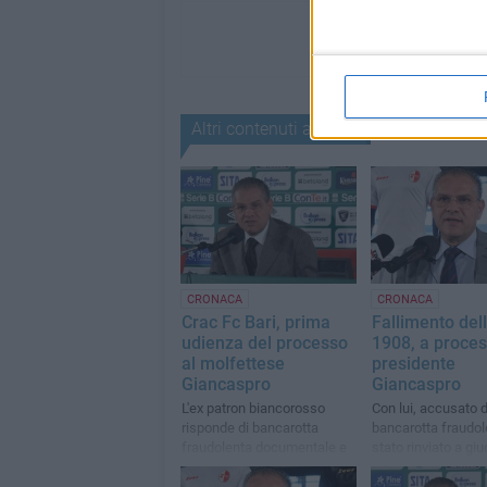
Altri contenuti a tema
CRONACA
CRONACA
Crac Fc Bari, prima
Fallimento dell
udienza del processo
1908, a proces
al molfettese
presidente
Giancaspro
Giancaspro
L'ex patron biancorosso
Con lui, accusato d
risponde di bancarotta
bancarotta fraudol
fraudolenta documentale e
stato rinviato a giu
falso in bilancio. Oggi la
anche la commerci
prima udienza
Giuliani. Stralciata 