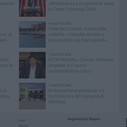
ilometro
ufficialmente il programma verso
la Festa Patronale 2026
8 AGOSTO 2026
Viale dei Crociati, timori sulla
vizi di
viabilità: «Velocità elevate e
bere
monopattini sui marciapiedi»
7 AGOSTO 2026
lizia
MTM Molfetta, Cosimo Damiano
dopo le
Angeletti è il nuovo
amministratore unico
7 AGOSTO 2026
i di
Rottamazione-quinquies, c'è
ttesi
l'informativa del Comune di
Molfetta
Segnalazioni iReport
Vela
Tennis