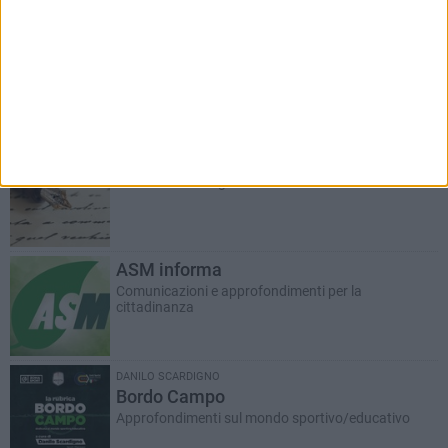
RUBRICHE AGGIORNATE DI RECENTE
Salute e Movimento
A cura del dott. Sergio Squeo, Tecnico Ortopedico
Il Commento
Riflessioni a margine
ASM informa
Comunicazioni e approfondimenti per la
cittadinanza
DANILO SCARDIGNO
Bordo Campo
Approfondimenti sul mondo sportivo/educativo