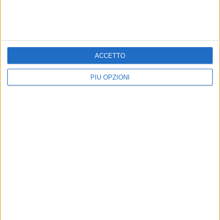
Iscriviti alla Newsletter
Iscriviti
ACCETTO
PIÙ OPZIONI
Iscrivendoti accetti i
termini
e la
privacy policy
Altri contenuti a tema
ATTUALITÀ
ATTUALITÀ
Chiusa la rotatoria di via
Nuovo bus a metano per un
Salvucci, cambiano i
trasporto pubblico sempre