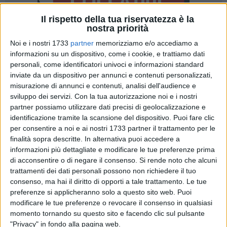
Il rispetto della tua riservatezza è la
nostra priorità
Noi e i nostri 1733
partner
memorizziamo e/o accediamo a
20
informazioni su un dispositivo, come i cookie, e trattiamo dati
personali, come identificatori univoci e informazioni standard
inviate da un dispositivo per annunci e contenuti personalizzati,
La società Lavoro e Sicurezza srl si pone, con elevata
misurazione di annunci e contenuti, analisi dell'audience e
professionalità, come risposta alle esigenze diversificate
sviluppo dei servizi.
Con la tua autorizzazione noi e i nostri
partner possiamo utilizzare dati precisi di geolocalizzazione e
inerenti al trasporto merci per conto terzi su tutto il territorio
identificazione tramite la scansione del dispositivo. Puoi fare clic
nazionale.
per consentire a noi e ai nostri 1733 partner il trattamento per le
finalità sopra descritte. In alternativa puoi accedere a
Per qualsiasi problema di movimentazione fisica di merce,
informazioni più dettagliate e modificare le tue preferenze prima
smontaggio e rimontaggio arredi civili ed industriali,
di acconsentire o di negare il consenso.
Si rende noto che alcuni
scaffalature metalliche e archivi, troverete nei nostri
trattamenti dei dati personali possono non richiedere il tuo
operatori qualificati, la soluzione ideale per sicurezza,
consenso, ma hai il diritto di opporti a tale trattamento. Le tue
preferenze si applicheranno solo a questo sito web. Puoi
affidabilità e disponibilità.
modificare le tue preferenze o revocare il consenso in qualsiasi
momento tornando su questo sito e facendo clic sul pulsante
Se avete la necessità di liberare spazio, la Lavoro e
"Privacy" in fondo alla pagina web.