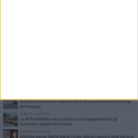
PIÙ LETTI QUESTA SETTIMANA
MERCOLEDÌ 5 AGOSTO
Molfetta commossa per la scomparsa di Michele Cilardi: il ricordo
degli amici
GIOVEDÌ 6 AGOSTO
Marittimo molfettese muore a bordo di un peschereccio al largo
del Gargano
SABATO 1 AGOSTO
La MTM Molfetta cerca autisti e accompagnatori per gli
scuolabus: pubblicato il bando
GIOVEDÌ 6 AGOSTO
Molfetta piange Marta Maria Pisani, ultima maestra della sartoria