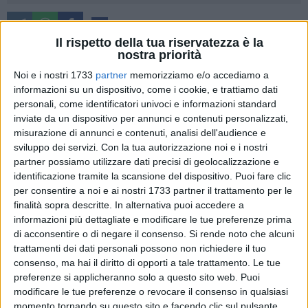
65
Il rispetto della tua riservatezza è la
nostra priorità
Noi e i nostri 1733
partner
memorizziamo e/o accediamo a
Molfetta continua a investire sulla mobilità sostenibile.
informazioni su un dispositivo, come i cookie, e trattiamo dati
L'Mtm, la società partecipata del Comune che gestisce il
personali, come identificatori univoci e informazioni standard
trasporto urbano, ha infatti aggiunto un nuovo autobus al
inviate da un dispositivo per annunci e contenuti personalizzati,
proprio parco mezzi. Si tratta di un ulteriore veicolo
misurazione di annunci e contenuti, analisi dell'audience e
alimentato a metano, che conferma la direzione intrapresa
sviluppo dei servizi.
Con la tua autorizzazione noi e i nostri
dall'amministrazione verso un trasporto pubblico sempre più
partner possiamo utilizzare dati precisi di geolocalizzazione e
identificazione tramite la scansione del dispositivo. Puoi fare clic
attento all'ambiente.
per consentire a noi e ai nostri 1733 partner il trattamento per le
finalità sopra descritte. In alternativa puoi accedere a
Il bus, consegnato a Foggia nell'ambito di una più ampia
informazioni più dettagliate e modificare le tue preferenze prima
iniziativa regionale legata al Piano nazionale per gli
di acconsentire o di negare il consenso.
Si rende noto che alcuni
investimenti complementari al PNRR, è dotato di passerella
trattamenti dei dati personali possono non richiedere il tuo
per persone con disabilità, telecamere interne ed esterne per
consenso, ma hai il diritto di opporti a tale trattamento. Le tue
garantire sicurezza a bordo e di tutti i comfort necessari per
preferenze si applicheranno solo a questo sito web. Puoi
modificare le tue preferenze o revocare il consenso in qualsiasi
viaggi efficienti e confortevoli. Verrà impiegato a servizio
momento tornando su questo sito e facendo clic sul pulsante