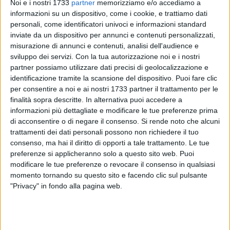
Noi e i nostri 1733
partner
memorizziamo e/o accediamo a
informazioni su un dispositivo, come i cookie, e trattiamo dati
2
personali, come identificatori univoci e informazioni standard
inviate da un dispositivo per annunci e contenuti personalizzati,
misurazione di annunci e contenuti, analisi dell'audience e
sviluppo dei servizi.
Con la tua autorizzazione noi e i nostri
È in corso dalla serata di giovedì 19 ottobre uno sciopero del
partner possiamo utilizzare dati precisi di geolocalizzazione e
trasporto pubblico che durerà sino alle 21.00 di venerdì 20
identificazione tramite la scansione del dispositivo. Puoi fare clic
ottobre. Diverse le sigle sindacali che vi hanno aderito.
per consentire a noi e ai nostri 1733 partner il trattamento per le
finalità sopra descritte. In alternativa puoi accedere a
Disagi inevitabili potrebbero esserci per i pendolari di
informazioni più dettagliate e modificare le tue preferenze prima
Molfetta sia nel settore ferroviario, soprattutto in quello su
di acconsentire o di negare il consenso.
Si rende noto che alcuni
trattamenti dei dati personali possono non richiedere il tuo
strada ed anche in quello aereo, con ritardi e cancellazioni.
consenso, ma hai il diritto di opporti a tale trattamento. Le tue
Trenitalia ed Italo hanno fatto sapere nelle scorse ore che
preferenze si applicheranno solo a questo sito web. Puoi
saranno assicurati i collegamenti dell'Alta Velocità, i
modificare le tue preferenze o revocare il consenso in qualsiasi
Frecciarossa e gli Intercity. Problemi ci potrebbero essere
momento tornando su questo sito e facendo clic sul pulsante
invece per i treni regionali, anche se nel corso della giornata
"Privacy" in fondo alla pagina web.
di oggi, 20 ottobre, sono previste due fasce di garanzia: dalle
ore 6.00 alle ore 9.00 e dalle ore 18.00 alle ore 21.00.