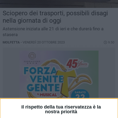
Sciopero dei trasporti, possibili disagi
nella giornata di oggi
Astensione iniziata alle 21 di ieri e che durerà fino a
stasera
MOLFETTA -
VENERDÌ 20 OTTOBRE 2023
9.50
Il rispetto della tua riservatezza è la
nostra priorità