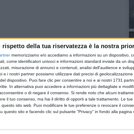
 89 - Tel. 080 3345263
l rispetto della tua riservatezza è la nostra prior
 Ragno, 76 - Tel. 080 3355006
artner
memorizziamo e/o accediamo a informazioni su un dispositivo, c
i, 1/3 - Tel. 080 3345831
ali, come identificatori univoci e informazioni standard inviate da un di
a Corrado De Judicibus, 61/a b - Tel. 327 1185622
zzati, misurazione di annunci e contenuti, analisi dell'audience e svilupp
esco d'Assisi, 104 - Tel. 080 3381952
i e i nostri partner possiamo utilizzare dati precisi di geolocalizzazione 
iata, 68 - Tel. 080 3974123
del dispositivo. Puoi fare clic per consentire a noi e ai nostri 1731 partn
i, 14/c - Tel. 080 3974678
critte. In alternativa puoi accedere a informazioni più dettagliate e modif
. 080 3351294
acconsentire o di negare il consenso.
Si rende noto che alcuni trattamen
e il tuo consenso, ma hai il diritto di opporti a tale trattamento. Le tue
g. via Salvucci) - Tel. 080 3389344
 questo sito web. Puoi modificare le tue preferenze o revocare il conse
, 37 - Tel. 080 3971377
questo sito e facendo clic sul pulsante "Privacy" in fondo alla pagina
aldi, 38/39 - Tel. 080 3971805
to, 39 - Tel. 080 3345144
olata, 56 - Tel. 080 3348225