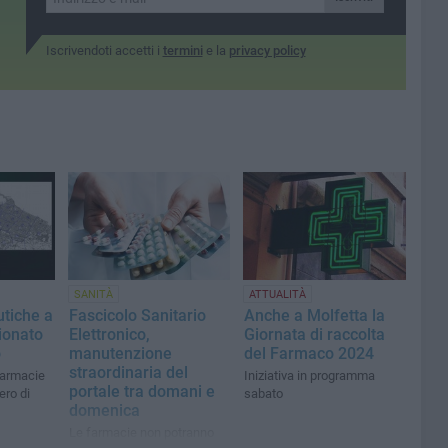
Iscrivendoti accetti i
termini
e la
privacy policy
SANITÀ
ATTUALITÀ
tiche a
Fascicolo Sanitario
Anche a Molfetta la
sionato
Elettronico,
Giornata di raccolta
o
manutenzione
del Farmaco 2024
straordinaria del
farmacie
Iniziativa in programma
portale tra domani e
ero di
sabato
domenica
Le farmacie non potranno