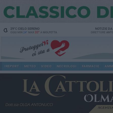
29
°C
CIELO SERENO
NOTIZIE D
33°
OGGI MIN
24°
MAX
A
MOLFETTA
DIRETTORE
ANTO
IREPORT
METEO
VIDEO
NECROLOGI
FARMACIE
AMM