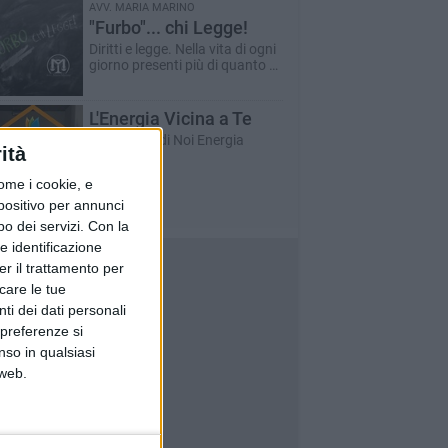
AVV. MARIA MARINO
"Furbo"... chi Legge!
Diritti e legge. Nella vita di ogni
giorno presenti più di quanto si
possa pensare.
L'Energia Vicina a Te
Un servizio di Noi Energia
ità
ome i cookie, e
spositivo per annunci
o dei servizi.
Con la
e identificazione
er il trattamento per
icare le tue
ti dei dati personali
 preferenze si
nso in qualsiasi
 web.