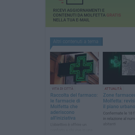
RICEVI AGGIORNAMENTI E
CONTENUTI DA MOLFETTA
GRATIS
NELLA TUA E-MAIL
Altri contenuti a tema
VITA DI CITTÀ
ATTUALITÀ
Raccolta del farmaco:
Zone farmaceu
le farmacie di
Molfetta: revi
Molfetta che
il piano urban
aderiscono
Confermate le 18 
all'iniziativa
in relazione al num
abitanti
L'obiettivo è offrire un
conforto a chi vive in una