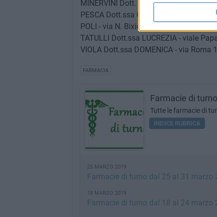
MINERVINI Dott. ANTONIO - Corso Umbert
PESCA Dott.ssa GABRIELLA snc - via Pa
POLI - via N. Bixio, 87 - Tel. 080 334857
TATULLI Dott.ssa LUCREZIA - viale Papa
VIOLA Dott.ssa DOMENICA - via Roma 1
FARMACIA
Farmacie di turn
Tutte le farmacie di tu
INDICE RUBRICA
25 MARZO 2019
Farmacie di turno dal 25 al 31 marzo
18 MARZO 2019
Farmacie di turno dal 18 al 24 marzo