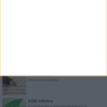
RUBRICHE AGGIORNATE DI RECENTE
Salute e Movimento
A cura del dott. Sergio Squeo, Tecnico Ortopedico
Il Commento
Riflessioni a margine
ASM informa
Comunicazioni e approfondimenti per la