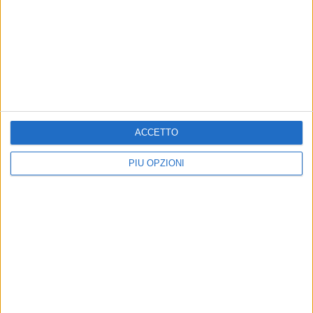
ACCETTO
Iscriviti alla Newsletter
PIÙ OPZIONI
Iscriviti
Iscrivendoti accetti i
termini
e la
privacy policy
Altri contenuti a tema