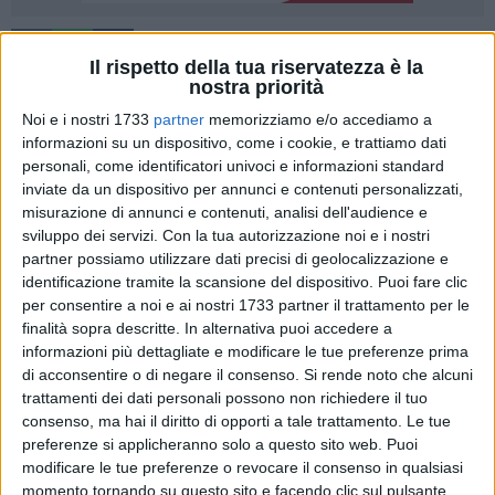
6
Il rispetto della tua riservatezza è la
nostra priorità
Noi e i nostri 1733
partner
memorizziamo e/o accediamo a
Orario invernale (dal 22/9/18 al 20/6/18): 20 - 22
informazioni su un dispositivo, come i cookie, e trattiamo dati
Orario estivo (dal 21/6/19 al 21/9/19): 20,30 - 22,30
personali, come identificatori univoci e informazioni standard
inviate da un dispositivo per annunci e contenuti personalizzati,
misurazione di annunci e contenuti, analisi dell'audience e
Lunedì 18 febbraio
sviluppo dei servizi.
Con la tua autorizzazione noi e i nostri
Farmacia CERVELLERA
partner possiamo utilizzare dati precisi di geolocalizzazione e
identificazione tramite la scansione del dispositivo. Puoi fare clic
Martedì 19 febbraio
per consentire a noi e ai nostri 1733 partner il trattamento per le
Farmacia PESCA
finalità sopra descritte. In alternativa puoi accedere a
informazioni più dettagliate e modificare le tue preferenze prima
Mercoledì 20 febbraio
di acconsentire o di negare il consenso.
Si rende noto che alcuni
trattamenti dei dati personali possono non richiedere il tuo
Farmacia GRILLO
consenso, ma hai il diritto di opporti a tale trattamento. Le tue
preferenze si applicheranno solo a questo sito web. Puoi
Giovedì 21 febbraio
modificare le tue preferenze o revocare il consenso in qualsiasi
Farmacia DE CANDIA V.
momento tornando su questo sito e facendo clic sul pulsante