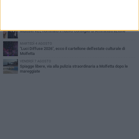
del Gargano
GIOVEDÌ 6 AGOSTO
Molfetta piange Marta Maria Pisani, ultima maestra della sartoria
molfettese
MERCOLEDÌ 5 AGOSTO
Multiservizi, nominato il nuovo Consiglio di Amministrazione
MARTEDÌ 4 AGOSTO
"Luci Diffuse 2026", ecco il cartellone dell'estate culturale di
Molfetta
VENERDÌ 7 AGOSTO
Spiagge libere, via alla pulizia straordinaria a Molfetta dopo le
mareggiate