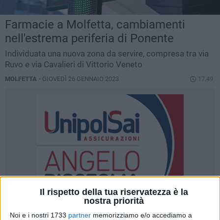
Farmacie a Molfetta, cambiamenti
nell'estrema periferia di Ponente
Individuata una nuova zona da servire, compresa tra via
Ruvo e via Cavalieri di Vittorio Veneto
MOLFETTA -
GIOVEDÌ 26 GENNAIO 2023
17.49
Il rispetto della tua riservatezza è la
nostra priorità
Noi e i nostri 1733
partner
memorizziamo e/o accediamo a