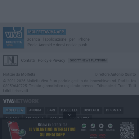
MOLFETTAVIVA APP
Scarica l'applicazione per iPhone,
iPad e Android e ricevi notizie push
Contatti
Policy e Privacy
GOCITY NEWS PLATFORM
Notizie da
Molfetta
Direttore
Antonio Quinto
© 2001-2026 MolfettaViva è un portale gestito da InnovaNews srl. Partita iva
08059640725. Testata giornalistica registrata presso il Tribunale di Trani. Tutti
i diritti riservati.
MOLFETTA
ANDRIA
BARI
BARLETTA
BISCEGLIE
BITONTO
CANOSA
CERIGNOLA
CORATO
GIOVINAZZO
MARGHERITA DI SAVOIA
MINERVINO
MODUGNO
PUGLIA
RUVO
SAN FERDINANDO
SPINAZZOLA
TERLIZZI
TRANI
TRINITAPOLI