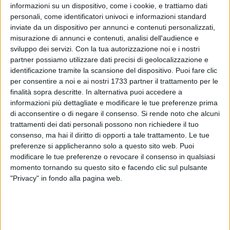
informazioni su un dispositivo, come i cookie, e trattiamo dati
personali, come identificatori univoci e informazioni standard
128
inviate da un dispositivo per annunci e contenuti personalizzati,
misurazione di annunci e contenuti, analisi dell'audience e
sviluppo dei servizi.
Con la tua autorizzazione noi e i nostri
Molfetta potrebbe avere presto una nuova farmacia,
partner possiamo utilizzare dati precisi di geolocalizzazione e
collocata nella zona più periferica di Ponente, interessata
identificazione tramite la scansione del dispositivo. Puoi fare clic
per consentire a noi e ai nostri 1733 partner il trattamento per le
negli ultimi tempi da un consistente aumento della
finalità sopra descritte. In alternativa puoi accedere a
popolazione a causa delle nuove costruzioni edili.
informazioni più dettagliate e modificare le tue preferenze prima
di acconsentire o di negare il consenso.
Si rende noto che alcuni
E' quanto emerge dando lettura della delibera della Giunta
trattamenti dei dati personali possono non richiedere il tuo
comunale riunitasi il 28 dicembre scorso e avente ad oggetto
consenso, ma hai il diritto di opporti a tale trattamento. Le tue
la "Revisione della pianta organica delle farmacie" in città.
preferenze si applicheranno solo a questo sito web. Puoi
modificare le tue preferenze o revocare il consenso in qualsiasi
momento tornando su questo sito e facendo clic sul pulsante
"La localizzazione delle sedi di farmacia - è scritto nei
"Privacy" in fondo alla pagina web.
documenti comunali - risultano essere concentrate rispetto a
quelle limitrofe o eccentriche rispetto all'intero territorio
comunale e impone una diversa configurazione delle
circoscrizioni farmaceutiche esistenti".