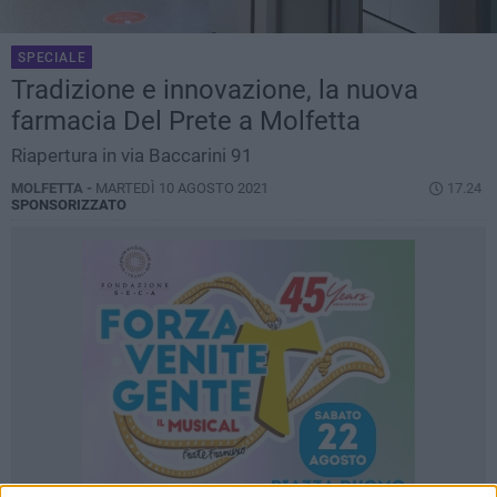
SPECIALE
Tradizione e innovazione, la nuova
farmacia Del Prete a Molfetta
Riapertura in via Baccarini 91
MOLFETTA -
MARTEDÌ 10 AGOSTO 2021
17.24
SPONSORIZZATO