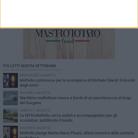
PIÙ LETTI QUESTA SETTIMANA
MERCOLEDÌ 5 AGOSTO
Molfetta commossa per la scomparsa di Michele Cilardi: il ricordo
degli amici
GIOVEDÌ 6 AGOSTO
Marittimo molfettese muore a bordo di un peschereccio al largo
del Gargano
SABATO 1 AGOSTO
La MTM Molfetta cerca autisti e accompagnatori per gli
scuolabus: pubblicato il bando
GIOVEDÌ 6 AGOSTO
Molfetta piange Marta Maria Pisani, ultima maestra della sartoria
molfettese