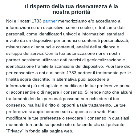
Il rispetto della tua riservatezza è la
nostra priorità
341
Noi e i nostri 1733
partner
memorizziamo e/o accediamo a
informazioni su un dispositivo, come i cookie, e trattiamo dati
È stata un'impresa complessa e articolata ma finalmente il
personali, come identificatori univoci e informazioni standard
momento è arrivato: la sede di Molfetta della farmacia Del
inviate da un dispositivo per annunci e contenuti personalizzati,
Prete rinasce rispecchiando a fondo l'identità della storica
misurazione di annunci e contenuti, analisi dell'audience e
farmacia, i nostri Valori e le nostre Promesse. Dato il periodo
sviluppo dei servizi.
Con la tua autorizzazione noi e i nostri
particolare non è stato possibile aprire le porte a tutti voi per
partner possiamo utilizzare dati precisi di geolocalizzazione e
identificazione tramite la scansione del dispositivo. Puoi fare clic
una tradizionale inaugurazione, ma abbiamo pensato di fare
per consentire a noi e ai nostri 1733 partner il trattamento per le
un viaggio descrittivo insieme per far conoscere la nostra
finalità sopra descritte. In alternativa puoi accedere a
nuova casa.
informazioni più dettagliate e modificare le tue preferenze prima
di acconsentire o di negare il consenso.
Si rende noto che alcuni
Siamo fortemente convinti che sia necessario cucirsi
trattamenti dei dati personali possono non richiedere il tuo
addosso un abito su misura non per sentirsi "belli" ma per
consenso, ma hai il diritto di opporti a tale trattamento. Le tue
essere estremamente efficienti nel nostro lavoro, per cui ogni
preferenze si applicheranno solo a questo sito web. Puoi
modificare le tue preferenze o revocare il consenso in qualsiasi
dettaglio della nuova sede è stato studiato minuziosamente,
momento tornando su questo sito e facendo clic sul pulsante
a partire dal colore che comunica emozioni e messaggi: da
"Privacy" in fondo alla pagina web.
qui la scelta dei toni del tortora e del grigio chiaro per