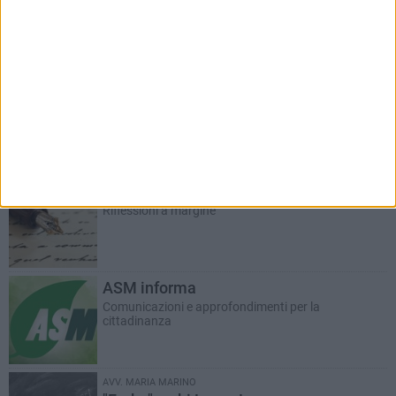
RUBRICHE AGGIORNATE DI RECENTE
Salute e Movimento
A cura del dott. Sergio Squeo, Tecnico Ortopedico
Il Commento
Riflessioni a margine
ASM informa
Comunicazioni e approfondimenti per la
cittadinanza
AVV. MARIA MARINO