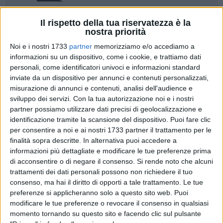
Il rispetto della tua riservatezza è la
60
A cura di
nostra priorità
DANILO SCARDIGNO
Noi e i nostri 1733
partner
memorizziamo e/o accediamo a
informazioni su un dispositivo, come i cookie, e trattiamo dati
personali, come identificatori univoci e informazioni standard
Ne abbiamo viste e continuiamo a vederne di tutti i colori:
inviate da un dispositivo per annunci e contenuti personalizzati,
genitori che dietro una retina urlano dannatamente e sono
misurazione di annunci e contenuti, analisi dell'audience e
scostumati, genitori che fanno allenare il proprio bambino
sviluppo dei servizi.
Con la tua autorizzazione noi e i nostri
sette giorni su sette perché vogliono che diventi il prima
partner possiamo utilizzare dati precisi di geolocalizzazione e
possibile il fuoriclasse del calcio, genitori che sono al
identificazione tramite la scansione del dispositivo. Puoi fare clic
contrario totalmente assenti nel seguire i bambini e non
per consentire a noi e ai nostri 1733 partner il trattamento per le
riescono a leggere nemmeno una comunicazione nella chat
finalità sopra descritte. In alternativa puoi accedere a
informazioni più dettagliate e modificare le tue preferenze prima
di gruppo. Insomma, si potrebbe discutere per ore per
di acconsentire o di negare il consenso.
Si rende noto che alcuni
generare l'identikit di ogni genitore.
trattamenti dei dati personali possono non richiedere il tuo
consenso, ma hai il diritto di opporti a tale trattamento. Le tue
Sembra strano ma se vogliamo che i bambini imparino
preferenze si applicheranno solo a questo sito web. Puoi
qualcosa devono saper commettere errori. Spesso invece
modificare le tue preferenze o revocare il consenso in qualsiasi
notiamo bambini che vivono sotto una campana di vetro
momento tornando su questo sito e facendo clic sul pulsante