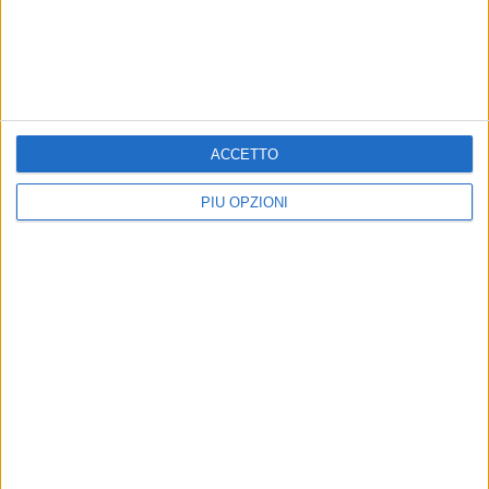
Iscriviti alla Newsletter
ACCETTO
Iscriviti
PIÙ OPZIONI
Iscrivendoti accetti i
termini
e la
privacy policy
Altri contenuti a tema