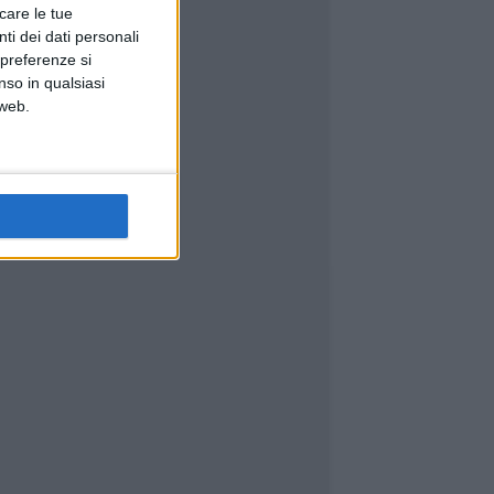
icare le tue
ti dei dati personali
 preferenze si
nso in qualsiasi
 web.