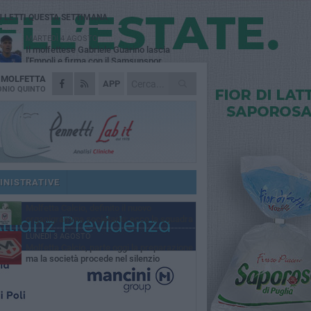
Ù LETTI QUESTA SETTIMANA
MARTEDÌ 4 AGOSTO
Il molfettese Gabriele Guarino lascia
l'Empoli e firma con il Samsunspor
A
MOLFETTA
LUNEDÌ 3 AGOSTO
APP
Palazzetto Giovanni Panunzio: dove lo
NIO QUINTO
sport diventa famiglia, inclusione ed
cellenza
VENERDÌ 7 AGOSTO
Molfetta Calcio, tre innesti di spessore:
arrivano i molfettesi Roselli, Cirillo e Caputi
DOMENICA 2 AGOSTO
Tennistavolo, il molfettese Roberto
Minervini riparte da Otranto
INISTRATIVE
MARTEDÌ 4 AGOSTO
Molfetta Calcio, definito il nuovo
organigramma societario: ecco la squadra
igenziale
LUNEDÌ 3 AGOSTO
Molfetta Calcio, parte oggi la preparazione
ma la società procede nel silenzio