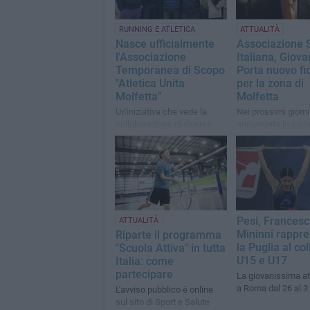
RUNNING E ATLETICA
ATTUALITÀ
Nasce ufficialmente
Associazione 
l'Associazione
Italiana, Giova
Temporanea di Scopo
Porta nuovo fi
"Atletica Unita
per la zona di
Molfetta"
Molfetta
Un'iniziativa che vede la
Nei prossimi giorni
collaborazione di diverse
annunciata la squa
società sportive
completo per l'ente
promozione sporti
Pesi, Frances
ATTUALITÀ
Mininni rappr
Riparte il programma
la Puglia al col
"Scuola Attiva" in tutta
U15 e U17
Italia: come
partecipare
La giovanissima at
a Roma dal 26 al 3
L'avviso pubblico è online
sul sito di Sport e Salute