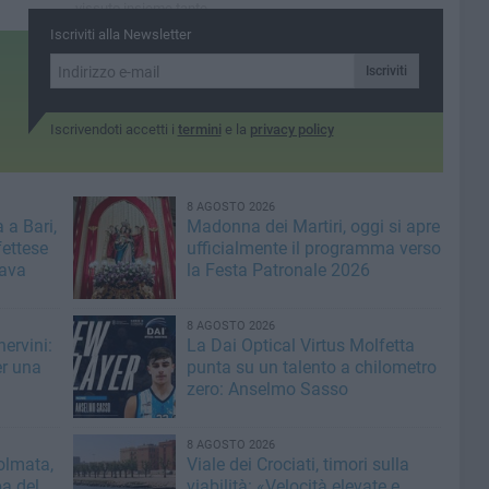
vissuto insieme tante
avventure calcistiche»
Iscriviti alla Newsletter
Iscriviti
Iscrivendoti accetti i
termini
e la
privacy policy
8 AGOSTO 2026
 a Bari,
Madonna dei Martiri, oggi si apre
fettese
ufficialmente il programma verso
rava
la Festa Patronale 2026
8 AGOSTO 2026
ervini:
La Dai Optical Virtus Molfetta
er una
punta su un talento a chilometro
zero: Anselmo Sasso
8 AGOSTO 2026
olmata,
Viale dei Crociati, timori sulla
a del
viabilità: «Velocità elevate e