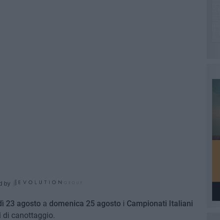
d by
ì 23 agosto
a
domenica 25 agosto
i
Campionati Italiani
 di canottaggio.