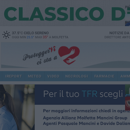
PI
37.5
°C
CIELO SERENO
NOTIZIE D
35°
OGGI MIN
25.5°
MAX
A
MOLFETTA
DIRETTORE
ANTO
ec
IREPORT
METEO
VIDEO
NECROLOGI
FARMACIE
AMM
dir