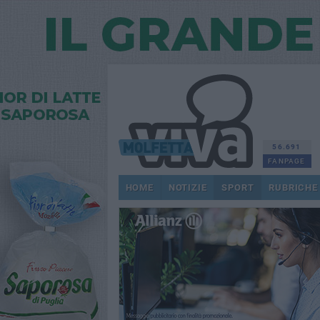
56.691
FANPAGE
HOME
NOTIZIE
SPORT
RUBRICHE