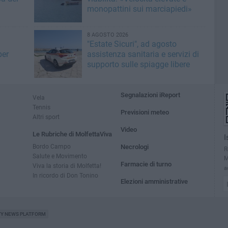
monopattini sui marciapiedi»
8 AGOSTO 2026
"Estate Sicuri", ad agosto
per
assistenza sanitaria e servizi di
supporto sulle spiagge libere
Segnalazioni iReport
Vela
Tennis
Previsioni meteo
Altri sport
Video
Le Rubriche di MolfettaViva
I
Bordo Campo
Necrologi
R
Salute e Movimento
M
Farmacie di turno
Viva la storia di Molfetta!
a
In ricordo di Don Tonino
Elezioni amministrative
TY NEWS PLATFORM