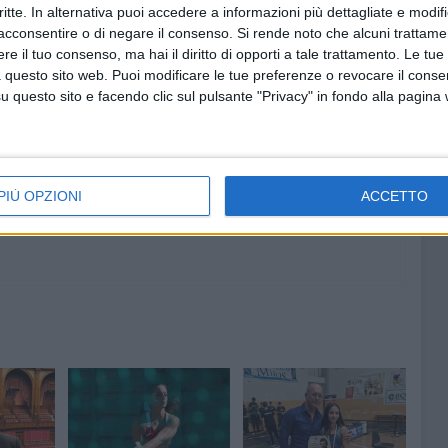
critte. In alternativa puoi accedere a informazioni più dettagliate e modif
acconsentire o di negare il consenso.
Si rende noto che alcuni trattamen
e il tuo consenso, ma hai il diritto di opporti a tale trattamento. Le tue
 questo sito web. Puoi modificare le tue preferenze o revocare il conse
8 AGOSTO 2026
questo sito e facendo clic sul pulsante "Privacy" in fondo alla pagina
 emerge
Le forze di maggioranza: «Con la
 corso e
nomina di Angeletti completata
uturo
la squadra di governo della
città»
PIÙ OPZIONI
ACCETTO