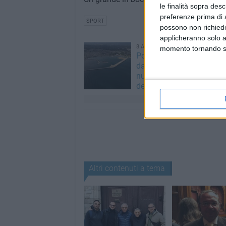
le finalità sopra des
preferenze prima di 
SPORT
possono non richieder
applicheranno solo a
8 AGOSTO 2026
momento tornando su 
Porto commerciale, cosa
dal DUP: opere ancora in
nuove prospettive per il f
dello scalo
Altri contenuti a tema