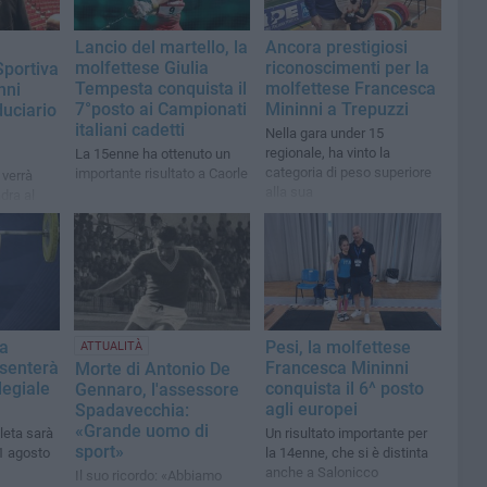
Lancio del martello, la
Ancora prestigiosi
molfettese Giulia
riconoscimenti per la
Sportiva
Tempesta conquista il
molfettese Francesca
nni
7°posto ai Campionati
Mininni a Trepuzzi
duciario
italiani cadetti
Nella gara under 15
regionale, ha vinto la
La 15enne ha ottenuto un
categoria di peso superiore
importante risultato a Caorle
 verrà
alla sua
dra al
 di
va
ca
Pesi, la molfettese
ATTUALITÀ
esenterà
Francesca Mininni
Morte di Antonio De
legiale
conquista il 6^ posto
Gennaro, l'assessore
agli europei
Spadavecchia:
«Grande uomo di
leta sarà
Un risultato importante per
sport»
1 agosto
la 14enne, che si è distinta
anche a Salonicco
Il suo ricordo: «Abbiamo