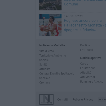
Comune
8 AGOSTO 2026
Pugliese ancora con la
Pallacanestro Molfetta «
ripagare la fiducia»
Notizie da Molfetta
Politica
Enti locali
Vita di città
Territorio e Ambiente
Notizie sportive
Sociale
Calcio
Sanità
Equitazione
Attualità
Attualità
Cultura, Eventi e Spettacolo
Arti Marziali
Speciale
Running e Atletica
Cronaca
Contatti
Policy e Privacy
GOCI