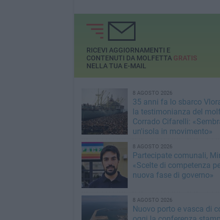
RICEVI AGGIORNAMENTI E
CONTENUTI DA MOLFETTA
GRATIS
NELLA TUA E-MAIL
8 AGOSTO 2026
35 anni fa lo sbarco Vlora
la testimonianza del mol
Corrado Cifarelli: «Semb
un'isola in movimento»
8 AGOSTO 2026
Partecipate comunali, Min
«Scelte di competenza p
nuova fase di governo»
8 AGOSTO 2026
Nuovo porto e vasca di c
oggi la conferenza stamp