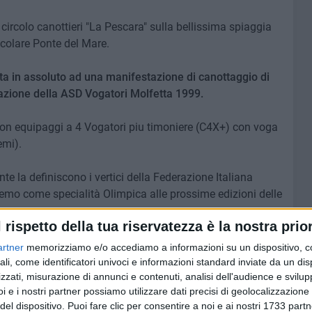
 circolo canottieri "La Pescara" sulla bellissima spiaggia
acolare Ponte del Mare.
ta in assoluto ad una manifestazione di canottaggio di
pazione della ASD Vogatori Molfetta 1999.
 con equipaggi a 4 Vogatori piu timoniere (C4X+) con voga
emi).
e la definiscono i vertici della Federazione Italiana
remo come specialità Olimpica alle prossime edizioni delle
l rispetto della tua riservatezza è la nostra prior
 Sedile Fisso (ficsf) su Gozzo Nazionale la storica
artner
memorizziamo e/o accediamo a informazioni su un dispositivo, c
n numerosissime società nazionali in una cornice di onde,
ali, come identificatori univoci e informazioni standard inviate da un di
 abbracci tra concorrenti.
zzati, misurazione di annunci e contenuti, analisi dell'audience e svilupp
i e i nostri partner possiamo utilizzare dati precisi di geolocalizzazione 
del dispositivo. Puoi fare clic per consentire a noi e ai nostri 1733 partn
tti Biancorossi.