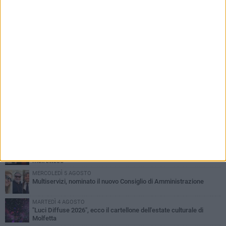
PIÙ LETTI QUESTA SETTIMANA
MERCOLEDÌ 5 AGOSTO
Molfetta commossa per la scomparsa di Michele Cilardi: il ricordo
degli amici
GIOVEDÌ 6 AGOSTO
Marittimo molfettese muore a bordo di un peschereccio al largo
del Gargano
GIOVEDÌ 6 AGOSTO
Molfetta piange Marta Maria Pisani, ultima maestra della sartoria
molfettese
MERCOLEDÌ 5 AGOSTO
Multiservizi, nominato il nuovo Consiglio di Amministrazione
MARTEDÌ 4 AGOSTO
"Luci Diffuse 2026", ecco il cartellone dell'estate culturale di
Molfetta