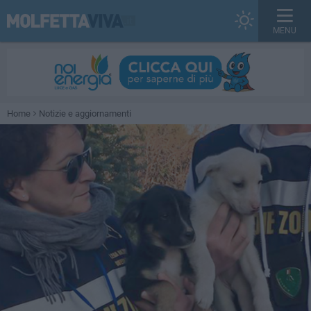
MENU
Home
Notizie e aggiornamenti