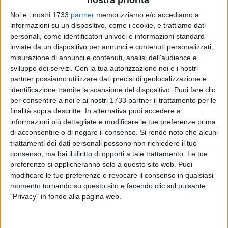
nostra priorità
Noi e i nostri 1733
partner
memorizziamo e/o accediamo a
informazioni su un dispositivo, come i cookie, e trattiamo dati
personali, come identificatori univoci e informazioni standard
inviate da un dispositivo per annunci e contenuti personalizzati,
18
A cura di
misurazione di annunci e contenuti, analisi dell'audience e
MARIA MARINO
sviluppo dei servizi.
Con la tua autorizzazione noi e i nostri
partner possiamo utilizzare dati precisi di geolocalizzazione e
identificazione tramite la scansione del dispositivo. Puoi fare clic
Immagini forti, che raccontano di un forte
degrado e
per consentire a noi e ai nostri 1733 partner il trattamento per le
abbandono.
finalità sopra descritte. In alternativa puoi accedere a
informazioni più dettagliate e modificare le tue preferenze prima
A farne le spese
due uomini, di nazionalità estera,
e alcuni
di acconsentire o di negare il consenso.
Si rende noto che alcuni
trattamenti dei dati personali possono non richiedere il tuo
cani che vivono con loro
, quattro adulti e due cuccioli i quali
consenso, ma hai il diritto di opporti a tale trattamento. Le tue
circa quarantotto ore fa sono stati portati via con una
preferenze si applicheranno solo a questo sito web. Puoi
operazione delle
guardie zoofile della lega nazionale per la
modificare le tue preferenze o revocare il consenso in qualsiasi
difesa del cane, nucleo provinciale di Bari.
momento tornando su questo sito e facendo clic sul pulsante
Tutto in una catapecchia a pochi metri dal Cimitero.
"Privacy" in fondo alla pagina web.
Ieri
la denuncia da parte di Titti la Volpe, presidente della