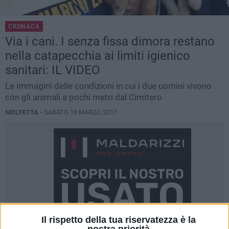
CRONACA
Via i cani. I senza fissa dimora restano
nella catapecchia ai limiti igienico
sanitari: IL VIDEO
Le immagini delle condizioni in cui i due uomini vivono
con gli animali a pochi metri dal Cimitero
MOLFETTA -
SABATO 18 MARZO 2017
Il rispetto della tua riservatezza è la