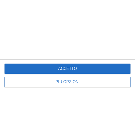
ACCETTO
PIÙ OPZIONI
Altri contenuti a tema