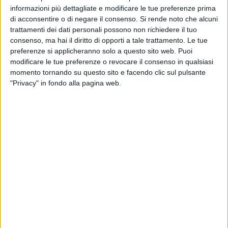
scientifica. Per celebrare la ricorrenza, domani sarà liberata
informazioni più dettagliate e modificare le tue preferenze prima
una Caretta caretta riabilitata nelle acque antistanti il porto
di acconsentire o di negare il consenso.
Si rende noto che alcuni
di
Trani
. L'iniziativa arriva a pochi giorni da un'altra
trattamenti dei dati personali possono non richiedere il tuo
liberazione avvenuta il 7 giugno alla Prima Cala di Molfetta,
consenso, ma hai il diritto di opporti a tale trattamento. Le tue
preferenze si applicheranno solo a questo sito web. Puoi
quando tre esemplari sono tornati in mare dopo le cure
modificare le tue preferenze o revocare il consenso in qualsiasi
ricevute dal centro.
momento tornando su questo sito e facendo clic sul pulsante
"Privacy" in fondo alla pagina web.
«Il Centro Recupero Tartarughe Marine WWF Molfetta
continua il suo impegno in un territorio che va da Margherita
di Savoia a Monopoli», sottolinea il presidente del WWF
Molfetta,
Pasquale Salvemini
. «Si tratta di un'area
particolarmente importante perché in questa fascia costiera
si concentra circa il 70 per cento delle imbarcazioni che
praticano la pesca a strascico in Puglia». Da Monopoli a
Mola di Bari, passando per
Bari, Santo Spirito, Molfetta,
Bisceglie, Trani, Barletta
e
Margherita di Savoia
, si sviluppa
infatti una delle aree più rilevanti della pesca professionale
pugliese. Proprio qui il WWF porta avanti da anni un'intensa
attività di sensibilizzazione delle marinerie.