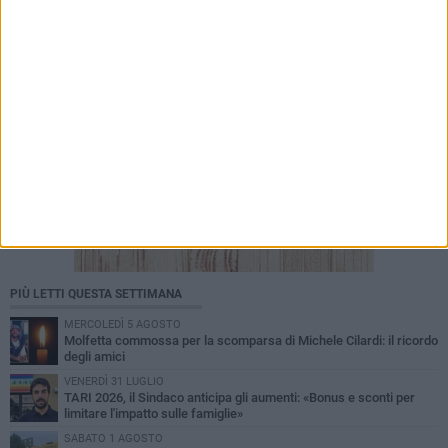
PIÙ LETTI QUESTA SETTIMANA
MERCOLEDÌ 5 AGOSTO
Molfetta commossa per la scomparsa di Michele Cilardi: il ricordo
degli amici
VENERDÌ 31 LUGLIO
TARI 2026, il Sindaco anticipa gli aumenti: «Bonus e sconti per
limitare l'impatto sulle famiglie»
SABATO 1 AGOSTO