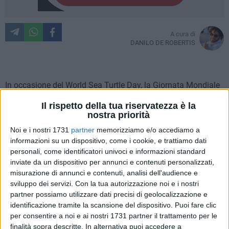
A cura di
DANILO DE ROBERTIS
In occasione del World Sea Turtle Day, la Giornata Mondiale
delle Tartarughe Marine che si celebra il 16 giugno, il WWF
Il rispetto della tua riservatezza è la
rilancia l'impegno per la tutela della Caretta caretta e della
nostra priorità
tartaruga verde, specie sempre più esposte agli effetti della
Noi e i nostri 1731
partner
memorizziamo e/o accediamo a
crisi climatica ma al tempo stesso protagoniste di una
informazioni su un dispositivo, come i cookie, e trattiamo dati
crescente presenza lungo le coste del Mediterraneo.
personali, come identificatori univoci e informazioni standard
inviate da un dispositivo per annunci e contenuti personalizzati,
Tra i territori più attivi nella conservazione di questi animali
misurazione di annunci e contenuti, analisi dell'audience e
c'è la fascia costiera compresa tra
Margherita di Savoia
e
sviluppo dei servizi.
Con la tua autorizzazione noi e i nostri
partner possiamo utilizzare dati precisi di geolocalizzazione e
Monopoli
, dove opera il
Centro Recupero Tartarughe Marine
identificazione tramite la scansione del dispositivo. Puoi fare clic
WWF
di Molfetta, una realtà che rappresenta un punto di
per consentire a noi e ai nostri 1731 partner il trattamento per le
riferimento nazionale per il soccorso, la cura e la ricerca
finalità sopra descritte. In alternativa puoi accedere a