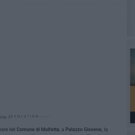
d by
liare del
Comune di Molfetta
, a
Palazzo Giovene,
la