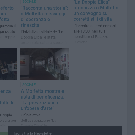
"La Doppia Elica"
SOCIALE
organizza a Molfetta
 referto
"Racconta una storia":
un convegno sui
 un
a Molfetta messaggi
corretti stili di vita
fetta
di speranza e
rinascita
L'incontro si terrà domani,
ogramma il
alle 18:00, nell'aula
ganizzato
L'iniziativa solidale de "La
consiliare di Palazzo
La Doppia
Doppia Elica" è stata
Giovene
presentata sabato scorso in
aula consiliare
SOCIALE
cenza
A Molfetta mostra e
asta di beneficenza.
utte le
"La prevenzione è
un'opera d'arte"
a Doppia
Un'iniziativa
to sarà per
dell'associazione "La
elle
Doppia Elica" in
collaborazione con la
Iscriviti alla Newsletter