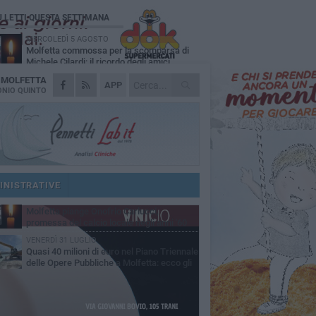
Ù LETTI QUESTA SETTIMANA
MERCOLEDÌ 5 AGOSTO
Molfetta commossa per la scomparsa di
Michele Cilardi: il ricordo degli amici
A
MOLFETTA
VENERDÌ 31 LUGLIO
APP
TARI 2026, il Sindaco anticipa gli aumenti:
NIO QUINTO
«Bonus e sconti per limitare l'impatto sulle
iglie»
SABATO 1 AGOSTO
La MTM Molfetta cerca autisti e
accompagnatori per gli scuolabus:
blicato il bando
SABATO 1 AGOSTO
Consiglio comunale, Siragusa replica ad
Amato: «Mai limitato il diritto di parola, ho
INISTRATIVE
to rispettare il regolamento»
VENERDÌ 31 LUGLIO
Molfetta piange Onofrio Carlucci,
promessa del calcio locale negli anni '60
VENERDÌ 31 LUGLIO
Quasi 40 milioni di euro nel Piano Triennale
delle Opere Pubbliche a Molfetta: ecco gli
erventi previsti fino al 2028