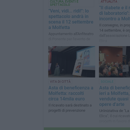
CULTURA, EVENTI E
ATTUALITÀ
SPETTACOLO
"Il diabete e il
"Veni, vidi... ridi!": lo
di laboratorio":
spettacolo andrà in
incontro a Mol
scena il 12 settembre
Il convegno, in pr
a Molfetta
14 settembre, è or
Appuntamento all'Anfiteatro
dall'associazione 
di Ponente per l'evento de
Elica
La Doppia Elica
VITA DI CITTÀ
SOCIALE
Asta di beneficenza a
Asta di benefi
Molfetta: raccolti
ieri a Molfetta,
circa 14mila euro
vendute quasi t
opere d'arte
Il ricavato sarà destinato a
progetti di prevenzione
Un'iniziativa de "L
Elica", il cui ricava
progetti in favore d
donne