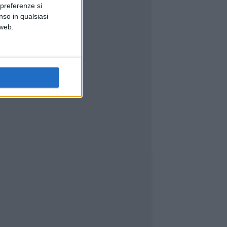
 preferenze si
nso in qualsiasi
 web.