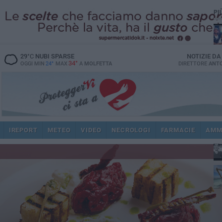
PI
29
°C
NUBI SPARSE
NOTIZIE D
34°
OGGI MIN
24°
MAX
A
MOLFETTA
DIRETTORE
ANTO
fam
pub
IREPORT
METEO
VIDEO
NECROLOGI
FARMACIE
AMM
fat
int