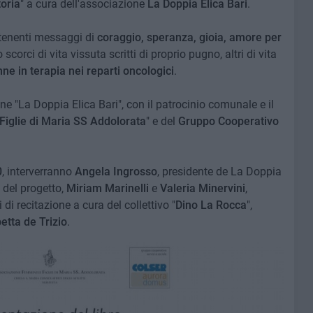
oria
" a cura dell'associazione
La Doppia Elica Bari
.
ntenenti messaggi di
coraggio, speranza, gioia, amore per
 scorci di vita vissuta scritti di proprio pugno, altri di vita
nne in terapia nei reparti oncologici
.
one "La Doppia Elica Bari", con il patrocinio comunale e il
Figlie di Maria SS Addolorata
" e del
Gruppo Cooperativo
0
, interverranno
Angela Ingrosso
, presidente de La Doppia
e del progetto,
Miriam Marinelli
e
Valeria Minervini
,
i recitazione a cura del collettivo "
Dino La Rocca
",
etta de Trizio
.