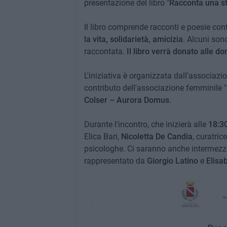
presentazione del libro "
Racconta una st
Il libro comprende racconti e poesie co
la vita, solidarietà, amicizia
. Alcuni sono
raccontata.
Il libro verrà donato alle do
L'iniziativa è organizzata dall'associazi
contributo dell'associazione femminile "
Colser – Aurora Domus
.
Durante l'incontro, che inizierà alle
18:3
Elica Bari,
Nicoletta De Candia
, curatric
psicologhe. Ci saranno anche intermezzi d
rappresentato da
Giorgio Latino
e
Elisab