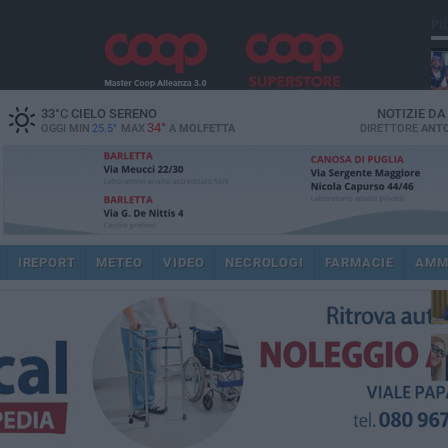
PI
33
°C
CIELO SERENO
NOTIZIE D
34°
OGGI MIN
25.5°
MAX
A
MOLFETTA
DIRETTORE
ANTO
pub
IREPORT
METEO
VIDEO
NECROLOGI
FARMACIE
AMM
fat