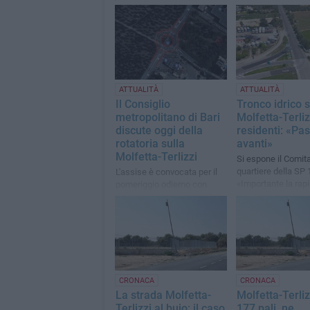
ATTUALITÀ
ATTUALITÀ
Il Consiglio
Tronco idrico s
metropolitano di Bari
Molfetta-Terlizz
discute oggi della
residenti: «Pas
rotatoria sulla
avanti»
Molfetta-Terlizzi
Si espone il Comita
quartiere della SP 
L'assise è convocata per il
«Importante la rapi
pomeriggio odierno con
censimento»
avvio alle ore 15
CRONACA
CRONACA
La strada Molfetta-
Molfetta-Terliz
Terlizzi al buio: il caso
177 pali, ne