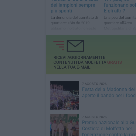
dei lampioni sempre
funzionano sol
più spenti
E gli altri?
La denuncia del comitato di
Una pec del comita
quartiere: «Sin da 2019
quartiere all'Area
abbiamo inoltrato richieste
Metropolitana di Bar
ufficiali, non ricevendo mai
troppi morti sulla s
nessuna risposta»
casa»
RICEVI AGGIORNAMENTI E
CONTENUTI DA MOLFETTA
GRATIS
NELLA TUA E-MAIL
7 AGOSTO 2026
Festa della Madonna dei M
aperto il bando per i food
7 AGOSTO 2026
Premio nazionale alla Gu
Costiera di Molfetta per
l'operazione contro la pe