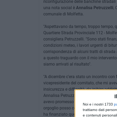
riconfigurazione delle banchine stradali 
una nota social è
Annalisa Petruzzelli
, 
comunale di Molfetta.
"Aspettavano da tempo, troppo tempo, que
Quartiere Strada Provinciale 112 - Molfett
consigliera Petruzzelli. "Sono stati fina
condizioni meteo, i lavori urgenti di bit
corrispondenza di alcuni tratti di strad
a questo traguardo con il mio intervento
siamo arrivati al risultato".
"A dicembre c'era stato un incontro con M
vicepresidente del comitato, che mi aveva
insicurezza e difficoltà, da inibire addir
Annalisa Petruzzelli. "Era necessario il r
I
avevo promesso che mi sarei interessata
Noi e i nostri 1733
p
orgoglio posso comunicare che la Città M
trattiamo dati person
ha finanziato questo primo intervento. I
e contenuti personali