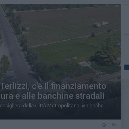
erlizzi, c'è il finanziamento
tura e alle banchine stradali
Consigliera della Città Metropolitana: «In poche
11.58