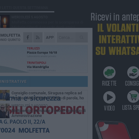
Ù LETTI QUESTA SETTIMANA
MERCOLEDÌ 5 AGOSTO
Molfetta commossa per la scomparsa di
Michele Cilardi: il ricordo degli amici
A
MOLFETTA
GIOVEDÌ 6 AGOSTO
APP
Marittimo molfettese muore a bordo di un
NIO QUINTO
peschereccio al largo del Gargano
SABATO 1 AGOSTO
La MTM Molfetta cerca autisti e
accompagnatori per gli scuolabus:
blicato il bando
GIOVEDÌ 6 AGOSTO
Molfetta piange Marta Maria Pisani, ultima
maestra della sartoria molfettese
INISTRATIVE
SABATO 1 AGOSTO
Consiglio comunale, Siragusa replica ad
Amato: «Mai limitato il diritto di parola, ho
to rispettare il regolamento»
MERCOLEDÌ 5 AGOSTO
Multiservizi, nominato il nuovo Consiglio di
Amministrazione