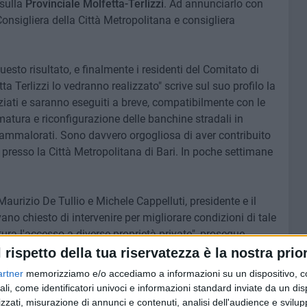
sulla
Provinciale Molfetta-Terlizzi
. Ad annunciarlo con
Consigliera della Città Metropolitana e consigliera
sto risultato, e finalmente i residenti del Comitato di
a Terlizzi lo vedranno realizzato" scrive sul suo profilo la
nziati e saranno eseguiti a breve, compatibilmente con le
umatura e riconfigurazione delle banchine stradali in
a ammalorati. Sono davvero orgogliosa di aver contribuito
 presso la Città Metropolitana di Bari. In poche settimane
aurizio De Tullio e Michele Cappelluti, presidente e il
no chiesto di intervenire per migliorare condizioni di tale
ittura l'accesso a diverse proprietà private", prosegue
ifacimento delle banchine laterali in alcuni tratti della SP e
l rispetto della tua riservatezza è la nostra prior
 e adoperata per sostenere la loro causa. Oggi con
artner
memorizziamo e/o accediamo a informazioni su un dispositivo, c
etropolitana di Bari si è fatta carico della problematica e
ali, come identificatori univoci e informazioni standard inviate da un di
l mio sentito ringraziamento va al Settore Pianificazione
zzati, misurazione di annunci e contenuti, analisi dell'audience e svilupp