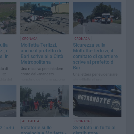
CRONACA
CRONACA
ulla
Molfetta-Terlizzi,
Sicurezza sulla
i, i
anche il prefetto di
Molfetta-Terlizzi, il
si in
Bari scrive alla Città
comitato di quartiere
Metropolitana
scrive al prefetto di
Bari
to di
Una missiva per chiedere
112:
conto del «mancato
Una lettera per evidenziare
dità del
ripristino dell'illuminazione
«le criticità di una
stradale presente sulla
provinciale nota per la sua
strada provinciale 112»
pericolosità e l'elevato
numero di incidenti»
ATTUALITÀ
CRONACA
zi: «Su
Rotatorie sulle
Sventato un furto al
provinciale Molfetta -
distributore