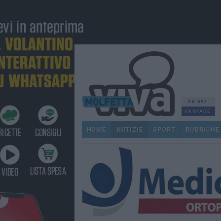
56.691
FANPAGE
HOME
NOTIZIE
SPORT
RUBRICHE