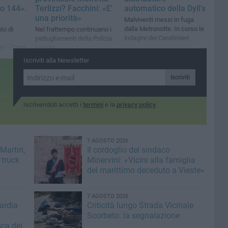
o 144».
Terlizzi? Facchini: «E'
automatico della Dyll's
una priorità»
Malviventi messi in fuga
dalla Metronotte. In corso le
to di
Nel frattempo continuano i
indagini dei Carabinieri
pattugliamenti della Polizia
i: «Tanti,
Locale
trada di
Iscriviti alla Newsletter
Iscriviti
Iscrivendoti accetti i
termini
e la
privacy policy
7 AGOSTO 2026
artiri,
Il cordoglio del sindaco
 truck
Minervini: «Vicini alla famiglia
del marittimo deceduto a Vieste»
7 AGOSTO 2026
ardia
Criticità lungo Strada Vicinale
Scorbeto: la segnalazione
sca dei