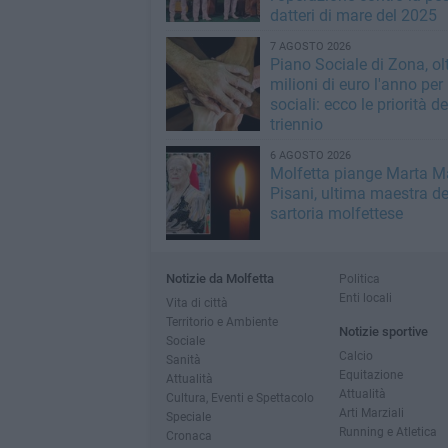
datteri di mare del 2025
7 AGOSTO 2026
Piano Sociale di Zona, ol
milioni di euro l'anno per 
sociali: ecco le priorità de
triennio
6 AGOSTO 2026
Molfetta piange Marta M
Pisani, ultima maestra de
sartoria molfettese
Notizie da Molfetta
Politica
Enti locali
Vita di città
Territorio e Ambiente
Notizie sportive
Sociale
Calcio
Sanità
Equitazione
Attualità
Attualità
Cultura, Eventi e Spettacolo
Arti Marziali
Speciale
Running e Atletica
Cronaca