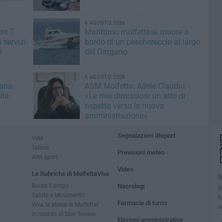
6 AGOSTO 2026
tre 7
Marittimo molfettese muore a
i servizi
bordo di un peschereccio al largo
l
del Gargano
6 AGOSTO 2026
aria
ASM Molfetta, Adele Claudio:
lla
«Le mie dimissioni un atto di
rispetto verso la nuova
amministrazione»
Segnalazioni iReport
Vela
Tennis
Previsioni meteo
Altri sport
Video
Le Rubriche di MolfettaViva
I
Bordo Campo
Necrologi
R
Salute e Movimento
M
Farmacie di turno
Viva la storia di Molfetta!
a
In ricordo di Don Tonino
Elezioni amministrative