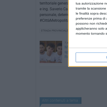
territoriale generale, Demanio, Mobilità e
tua autorizzazione no
tramite la scansione 
e ing. Saverio Caravelli. Si sono rivelati 
le finalità sopra des
personale, determinazione e dedizione, un
preferenze prima di 
#CittàMetropolitana da un'architettura is
possono non richieder
applicheranno solo a
STRADA PROVINCIALE 112 MOLFETTA-TERLIZZI
momento tornando su 
7 AGOSTO 2026
Molfetta Calcio, tre innest
spessore: arrivano i molfe
Roselli, Cirillo e Caputi
Altri contenuti a tema