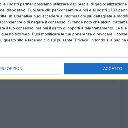
 Viabilità, nelle persone del Dirigente ing. Cataldo Lastella
i e i nostri partner possiamo utilizzare dati precisi di geolocalizzazione 
del dispositivo. Puoi fare clic per consentire a noi e ai nostri 1733 partn
tempestivi ed efficienti. Un risultato frutto di impegno
critte. In alternativa puoi accedere a informazioni più dettagliate e modif
 risultato che vede oggi la Città di Molfetta legata alla
acconsentire o di negare il consenso.
Si rende noto che alcuni trattamen
tituzionale coesa e salda".
e il tuo consenso, ma hai il diritto di opporti a tale trattamento. Le tue
 questo sito web. Puoi modificare le tue preferenze o revocare il conse
questo sito e facendo clic sul pulsante "Privacy" in fondo alla pagina
7 AGOSTO 2026
i di
Rottamazione-quinquies, c'è
ttesi
l'informativa del Comune di
Molfetta
PIÙ OPZIONI
ACCETTO