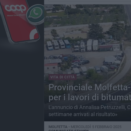
VITA DI CITTÀ
Provinciale Molfetta-T
per i lavori di bituma
L'annuncio di Annalisa Petruzzelli, 
settimane arrivati al risultato»
MOLFETTA -
MERCOLEDÌ 5 FEBBRAIO 2025