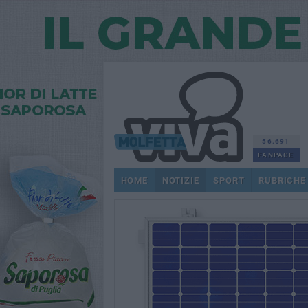
56.691
FANPAGE
HOME
NOTIZIE
SPORT
RUBRICHE