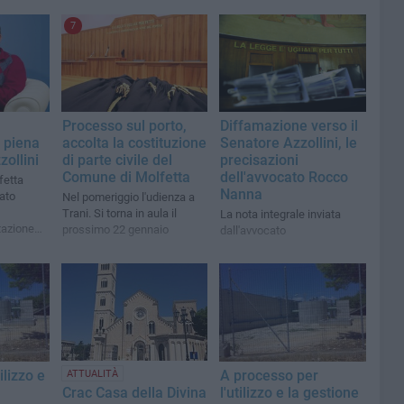
7
Processo sul porto,
Diffamazione verso il
 piena
accolta la costituzione
Senatore Azzollini, le
zollini
di parte civile del
precisazioni
Comune di Molfetta
dell'avvocato Rocco
fetta
Nanna
ato
Nel pomeriggio l'udienza a
Trani. Si torna in aula il
La nota integrale inviata
tazione
prossimo 22 gennaio
dall'avvocato
une
ilizzo e
A processo per
ATTUALITÀ
l'utilizzo e la gestione
Crac Casa della Divina