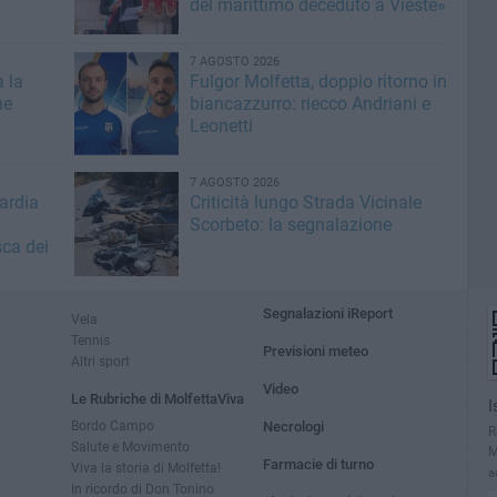
del marittimo deceduto a Vieste»
7 AGOSTO 2026
a la
Fulgor Molfetta, doppio ritorno in
he
biancazzurro: riecco Andriani e
Leonetti
7 AGOSTO 2026
ardia
Criticità lungo Strada Vicinale
Scorbeto: la segnalazione
sca dei
Segnalazioni iReport
Vela
Tennis
Previsioni meteo
Altri sport
Video
Le Rubriche di MolfettaViva
I
Bordo Campo
Necrologi
R
Salute e Movimento
M
Farmacie di turno
Viva la storia di Molfetta!
a
In ricordo di Don Tonino