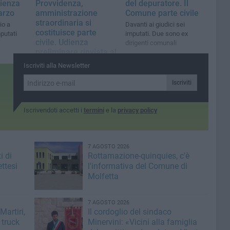
dienza
del depuratore. Il
Provvidenza,
arzo
Comune parte civile
amministrazione
straordinaria si
io a
Davanti ai giudici sei
costituisce parte
mputati
imputati. Due sono ex
civile. Udienza
dirigenti comunali
preliminare rinviata al
17 marzo
Iscriviti alla Newsletter
Il gip Angela Schiralli
concede 45 giorni ai legali
Iscriviti
difensori degli indagati per
analizzare la memoria
Iscrivendoti accetti i
termini
e la
privacy policy
tecnico-contabile
presentata dall’Ente
7 AGOSTO 2026
i di
Rottamazione-quinquies, c'è
ttesi
l'informativa del Comune di
Molfetta
7 AGOSTO 2026
artiri,
Il cordoglio del sindaco
 truck
Minervini: «Vicini alla famiglia