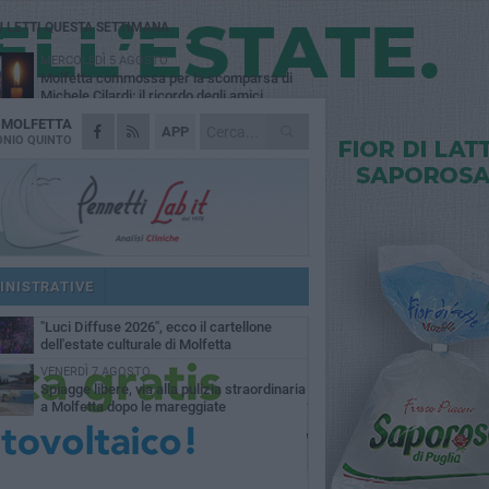
Ù LETTI QUESTA SETTIMANA
MERCOLEDÌ 5 AGOSTO
Molfetta commossa per la scomparsa di
Michele Cilardi: il ricordo degli amici
A
MOLFETTA
GIOVEDÌ 6 AGOSTO
APP
Marittimo molfettese muore a bordo di un
NIO QUINTO
peschereccio al largo del Gargano
GIOVEDÌ 6 AGOSTO
Molfetta piange Marta Maria Pisani, ultima
maestra della sartoria molfettese
MERCOLEDÌ 5 AGOSTO
Multiservizi, nominato il nuovo Consiglio di
Amministrazione
INISTRATIVE
MARTEDÌ 4 AGOSTO
"Luci Diffuse 2026", ecco il cartellone
dell'estate culturale di Molfetta
VENERDÌ 7 AGOSTO
Spiagge libere, via alla pulizia straordinaria
a Molfetta dopo le mareggiate