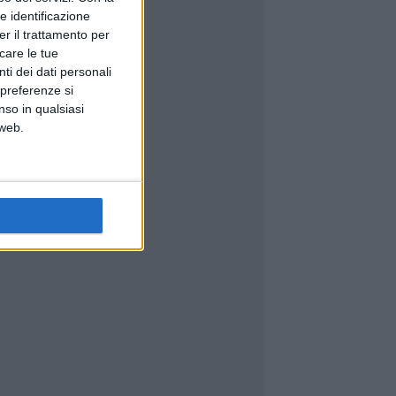
e identificazione
er il trattamento per
icare le tue
ti dei dati personali
 preferenze si
nso in qualsiasi
 web.