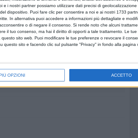
i e i nostri partner possiamo utilizzare dati precisi di geolocalizzazione 
isione del Gip di convocare la Camera di Consiglio per
del dispositivo. Puoi fare clic per consentire a noi e ai nostri 1733 partn
indagini.
critte. In alternativa puoi accedere a informazioni più dettagliate e modif
acconsentire o di negare il consenso.
Si rende noto che alcuni trattamen
io politico" e Legambiente.
e il tuo consenso, ma hai il diritto di opporti a tale trattamento. Le tue
 questo sito web. Puoi modificare le tue preferenze o revocare il conse
questo sito e facendo clic sul pulsante "Privacy" in fondo alla pagina
7 AGOSTO 2026
lizia
MTM Molfetta, Cosimo Damiano
dopo le
Angeletti è il nuovo
PIÙ OPZIONI
ACCETTO
amministratore unico