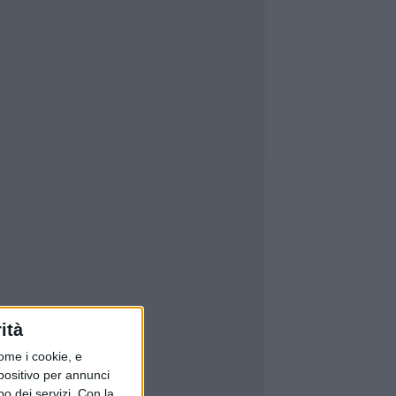
ità
ome i cookie, e
spositivo per annunci
o dei servizi.
Con la