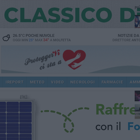
PI
26.5
°C
POCHE NUVOLE
NOTIZIE D
34°
OGGI MIN
25°
MAX
A
MOLFETTA
DIRETTORE
ANTO
IREPORT
METEO
VIDEO
NECROLOGI
FARMACIE
AMM