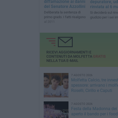
diffamazione ai danni
depuratore, u
del Senatore Azzollini
rinviata al 6 m
Deliberata la sentenza di
Si deciderà sul rinv
primo grado. I fatti risalgono
giudizio per i sei i
al 2011
RICEVI AGGIORNAMENTI E
CONTENUTI DA MOLFETTA
GRATIS
NELLA TUA E-MAIL
7 AGOSTO 2026
Molfetta Calcio, tre innest
spessore: arrivano i molfe
Roselli, Cirillo e Caputi
7 AGOSTO 2026
Festa della Madonna dei M
aperto il bando per i food