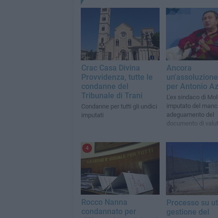
Crac Casa Divina
Ancora
Provvidenza, tutte le
un'assoluzione
condanne del
per Antonio Az
Tribunale di Trani
L'ex sindaco di Mol
imputato del manc
Condanne per tutti gli undici
adeguamento del
imputati
documento di valu
dei rischi del Com
4
Rocco Nanna
Processo su ut
condannato per
gestione del