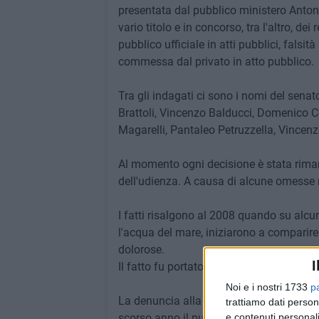
presentata dal pubblico ministero Antoni
vario titolo e in concorso, tra l'altro, 
pubblico ufficiale in atti pubblici, falsi
commessa dal privato in atto pubblico.
Tra gli indagati ci sono i nomi del sena
Brattoli, Vincenzo Balducci, Domenico Co
Magarelli, Pantaleo Petruzzella, Vincen
Al momento ogni decisione è stata rima
dell'udienza. A causa di alcune omesse no
I fatti risalgono al 2008 quando su alcun
l'acqua del mare, iniziarono a comparir
dolorose.
I
Il fatto fu portato alla ribalta anche dai
Noi e i nostri 1733
p
La denuncia alla Procura di Trani fece sc
trattiamo dati person
scorso anno il pubblico ministero chiese 
e contenuti personali