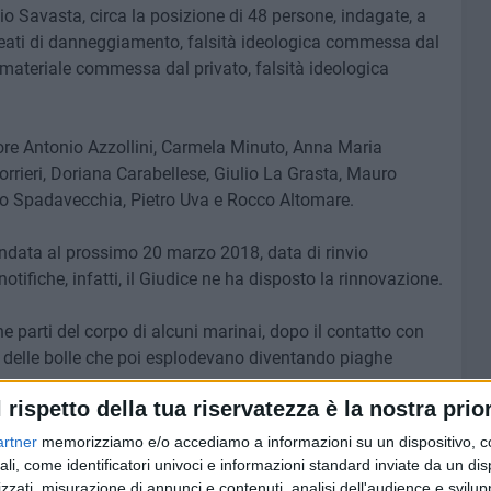
o Savasta, circa la posizione di 48 persone, indagate, a
dei reati di danneggiamento, falsità ideologica commessa dal
tà materiale commessa dal privato, falsità ideologica
tore Antonio Azzollini, Carmela Minuto, Anna Maria
rrieri, Doriana Carabellese, Giulio La Grasta, Mauro
zo Spadavecchia, Pietro Uva e Rocco Altomare.
ndata al prossimo 20 marzo 2018, data di rinvio
tifiche, infatti, il Giudice ne ha disposto la rinnovazione.
e parti del corpo di alcuni marinai, dopo il contatto con
e delle bolle che poi esplodevano diventando piaghe
l rispetto della tua riservatezza è la nostra prior
 media diventando il "giallo di Molfetta".
artner
memorizziamo e/o accediamo a informazioni su un dispositivo, c
attare le indagini finalizzate a capirne la causa. Lo
ali, come identificatori univoci e informazioni standard inviate da un di
l'archiviazione delle indagini, alla quale alcune parti
zzati, misurazione di annunci e contenuti, analisi dell'audience e svilupp