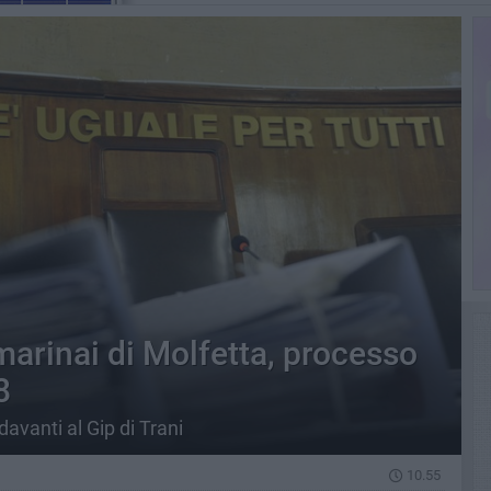
marinai di Molfetta, processo
8
avanti al Gip di Trani
10.55