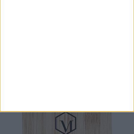
8 AGOSTO 2026
Nuovo porto e vasca di colmata, oggi la
conferenza stampa del Comune
8 AGOSTO 2026
Viale dei Crociati, timori sulla viabilità:
«Velocità elevate e monopattini sui
marciapiedi»
8 AGOSTO 2026
Pugliese ancora con la Pallacanestro Molfetta
«per ripagare la fiducia»