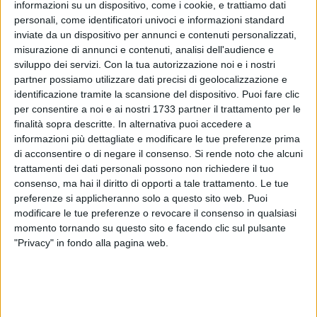
informazioni su un dispositivo, come i cookie, e trattiamo dati
sindacali confederali, Cgil, Cisl e Uil durante il quale sono
personali, come identificatori univoci e informazioni standard
stati presentati dati e programmi ed è scaturita la proposta
inviate da un dispositivo per annunci e contenuti personalizzati,
condivisa di intensificare l'attività del tavolo istituzionale di
misurazione di annunci e contenuti, analisi dell'audience e
confronto, in linea con l'accordo regionale del 2 maggio
sviluppo dei servizi.
Con la tua autorizzazione noi e i nostri
2023. Tra i temi toccati, inoltre, la ASL Bari ha garantito
partner possiamo utilizzare dati precisi di geolocalizzazione e
l'aggiornamento del Programma Attuativo Aziendale - per il
identificazione tramite la scansione del dispositivo. Puoi fare clic
secondo semestre 2024 - con misure di rafforzamento di
per consentire a noi e ai nostri 1733 partner il trattamento per le
finalità sopra descritte. In alternativa puoi accedere a
tutti gli impegni assunti sinora e obiettivi più dettagliati a
informazioni più dettagliate e modificare le tue preferenze prima
livello di singole macrostrutture, il potenziamento ulteriore
di acconsentire o di negare il consenso.
Si rende noto che alcuni
del personale – attraverso l'approvazione, in accordo con gli
trattamenti dei dati personali possono non richiedere il tuo
uffici regionali, dei piani assunzionali – e in via subordinata
consenso, ma hai il diritto di opporti a tale trattamento. Le tue
l'utilizzo di prestazioni aggiuntive finalizzate
preferenze si applicheranno solo a questo sito web. Puoi
all'abbattimento delle liste d'attesa, nonché il controllo e
modificare le tue preferenze o revocare il consenso in qualsiasi
monitoraggio delle prestazioni rese dal privato accreditato. Il
momento tornando su questo sito e facendo clic sul pulsante
"Privacy" in fondo alla pagina web.
tavolo ha anche portato all'attenzione della Direzione
generale la problematica delle "agende" che, è stato
sottolineato, devono essere sempre aperte e disponibili al
pubblico così come previsto dalla normativa nazionale e
ribadito dalle circolari aziendali emesse il 6 ottobre 2023 e 5