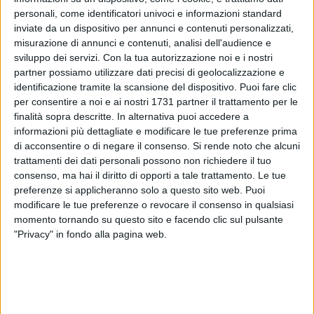
personali, come identificatori univoci e informazioni standard
inviate da un dispositivo per annunci e contenuti personalizzati,
4
misurazione di annunci e contenuti, analisi dell'audience e
sviluppo dei servizi.
Con la tua autorizzazione noi e i nostri
partner possiamo utilizzare dati precisi di geolocalizzazione e
"Contatta con urgenza i nostri uffici socio sanitari, per una
identificazione tramite la scansione del dispositivo. Puoi fare clic
per consentire a noi e ai nostri 1731 partner il trattamento per le
comunicazione importante che la riguarda. Chiama e
finalità sopra descritte. In alternativa puoi accedere a
ascolta al numero".
informazioni più dettagliate e modificare le tue preferenze prima
di acconsentire o di negare il consenso.
Si rende noto che alcuni
Se avete ricevuto un sms (o messaggio WhatsApp) del
trattamenti dei dati personali possono non richiedere il tuo
genere, 𝐞𝐯𝐢𝐭𝐚𝐭𝐞 𝐝𝐢 𝐫𝐢𝐬𝐩𝐨𝐧𝐝𝐞𝐫𝐞 𝐨 𝐫𝐢𝐜𝐡𝐢𝐚𝐦𝐚𝐫𝐞 e fate molta
consenso, ma hai il diritto di opporti a tale trattamento. Le tue
attenzione perché può trattarsi di un 𝐩𝐫𝐨𝐛𝐚𝐛𝐢𝐥𝐞 𝐭𝐞𝐧𝐭𝐚𝐭𝐢𝐯𝐨 𝐝𝐢
preferenze si applicheranno solo a questo sito web. Puoi
𝐭𝐫𝐮𝐟𝐟𝐚 𝐭𝐞𝐥𝐞𝐦𝐚𝐭𝐢𝐜𝐚: è un invito fasullo, poiché non proviene
modificare le tue preferenze o revocare il consenso in qualsiasi
momento tornando su questo sito e facendo clic sul pulsante
assolutamente da servizi o uffici della ASL Bari.
"Privacy" in fondo alla pagina web.
La ASL Bari suggerisce ai cittadini di non lasciarsi fuorviare
da comunicazioni provenienti da mittenti non ufficiali o non
chiaramente identificabili e ricorda che, per le comunicazioni
di natura sanitaria, non vengono utilizzati mai numeri a