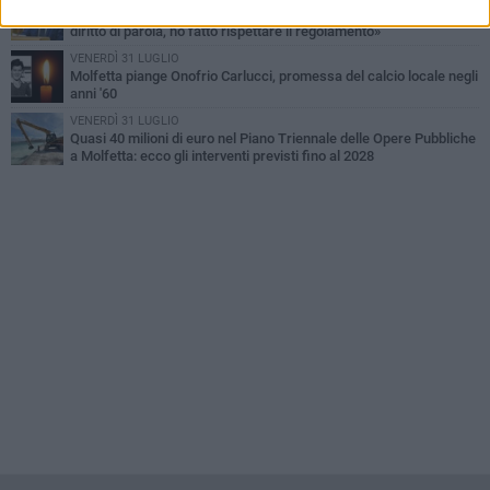
Consiglio comunale, Siragusa replica ad Amato: «Mai limitato il
diritto di parola, ho fatto rispettare il regolamento»
VENERDÌ 31 LUGLIO
Molfetta piange Onofrio Carlucci, promessa del calcio locale negli
anni '60
VENERDÌ 31 LUGLIO
Quasi 40 milioni di euro nel Piano Triennale delle Opere Pubbliche
a Molfetta: ecco gli interventi previsti fino al 2028