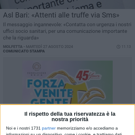
Asl Bari: «Attenti alle truffe via Sms»
Il messaggio ingannevole: «Contatta con urgenza i nostri
uffici socio sanitari, per una comunicazione importante
che la riguarda»
MOLFETTA -
MARTEDÌ 27 AGOSTO 2024
11.13
COMUNICATO STAMPA
Il rispetto della tua riservatezza è la
nostra priorità
Noi e i nostri 1731
partner
memorizziamo e/o accediamo a
informazioni su un dispositivo, come i cookie, e trattiamo dati