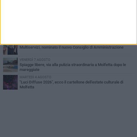
GIOVEDÌ 6 AGOSTO
Marittimo molfettese muore a bordo di un peschereccio al largo
del Gargano
GIOVEDÌ 6 AGOSTO
Molfetta piange Marta Maria Pisani, ultima maestra della sartoria
molfettese
MERCOLEDÌ 5 AGOSTO
Multiservizi, nominato il nuovo Consiglio di Amministrazione
VENERDÌ 7 AGOSTO
Spiagge libere, via alla pulizia straordinaria a Molfetta dopo le
mareggiate
MARTEDÌ 4 AGOSTO
"Luci Diffuse 2026", ecco il cartellone dell'estate culturale di
Molfetta