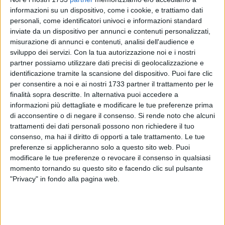
informazioni su un dispositivo, come i cookie, e trattiamo dati
personali, come identificatori univoci e informazioni standard
inviate da un dispositivo per annunci e contenuti personalizzati,
57
misurazione di annunci e contenuti, analisi dell'audience e
sviluppo dei servizi.
Con la tua autorizzazione noi e i nostri
partner possiamo utilizzare dati precisi di geolocalizzazione e
«Stiamo costruendo un'alternativa, e potrebbe essere una
identificazione tramite la scansione del dispositivo. Puoi fare clic
per consentire a noi e ai nostri 1733 partner il trattamento per le
gran bella alternativa».
finalità sopra descritte. In alternativa puoi accedere a
Ad affermarlo è Pasquale Mancini, consigliere comunale di
informazioni più dettagliate e modificare le tue preferenze prima
"Officine Molfetta", da tempo dichiaratesi indipendenti
di acconsentire o di negare il consenso.
Si rende noto che alcuni
rispetto all'attuale maggioranza, pure sostenuta nella fase
trattamenti dei dati personali possono non richiedere il tuo
iniziale del mandato di Tommaso Minervini.
consenso, ma hai il diritto di opporti a tale trattamento. Le tue
preferenze si applicheranno solo a questo sito web. Puoi
Mancini, attraverso i social, annuncia di fatto l'intenzione di
modificare le tue preferenze o revocare il consenso in qualsiasi
momento tornando su questo sito e facendo clic sul pulsante
una fetta della classe dirigente locale di mettersi insieme e
"Privacy" in fondo alla pagina web.
fare qualcosa diversa rispetto a quanto Molfetta ha
conosciuto finora in termini di organizzazione e
amministrazione della cosa pubblica.
Tuttavia l'imprenditore non avrebbe ancora svelato i nomi e i