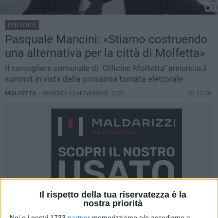
POLITICA
Pasquale Mancini: «Stiamo costruendo
una alternativa per la città di Molfetta»
Il consigliere comunale di "Officine Molfetta" annuncia il
summit in vista della prossima tornata elettorale
MOLFETTA -
VENERDÌ 12 NOVEMBRE 2021
13.38
Il rispetto della tua riservatezza è la
nostra priorità
Noi e i nostri 1733
partner
memorizziamo e/o accediamo a