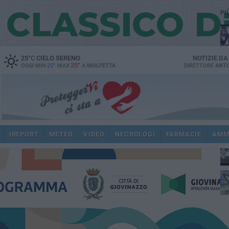
PI
25
°C
CIELO SERENO
NOTIZIE D
35°
OGGI MIN
25°
MAX
A
MOLFETTA
DIRETTORE
ANTO
fam
pub
IREPORT
METEO
VIDEO
NECROLOGI
FARMACIE
AMM
fat
int