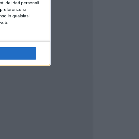
ti dei dati personali
 preferenze si
nso in qualsiasi
 web.