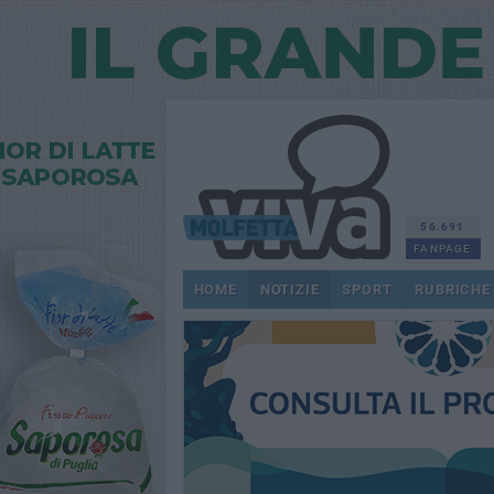
56.691
FANPAGE
HOME
NOTIZIE
SPORT
RUBRICHE