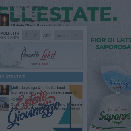
Ù LETTI QUESTA SETTIMANA
MERCOLEDÌ 5 AGOSTO
Molfetta commossa per la scomparsa di
Michele Cilardi: il ricordo degli amici
A
MOLFETTA
VENERDÌ 31 LUGLIO
APP
TARI 2026, il Sindaco anticipa gli aumenti:
NIO QUINTO
«Bonus e sconti per limitare l'impatto sulle
iglie»
SABATO 1 AGOSTO
La MTM Molfetta cerca autisti e
accompagnatori per gli scuolabus:
blicato il bando
SABATO 1 AGOSTO
Consiglio comunale, Siragusa replica ad
Amato: «Mai limitato il diritto di parola, ho
INISTRATIVE
to rispettare il regolamento»
VENERDÌ 31 LUGLIO
Molfetta piange Onofrio Carlucci,
promessa del calcio locale negli anni '60
VENERDÌ 31 LUGLIO
Quasi 40 milioni di euro nel Piano Triennale
delle Opere Pubbliche a Molfetta: ecco gli
erventi previsti fino al 2028