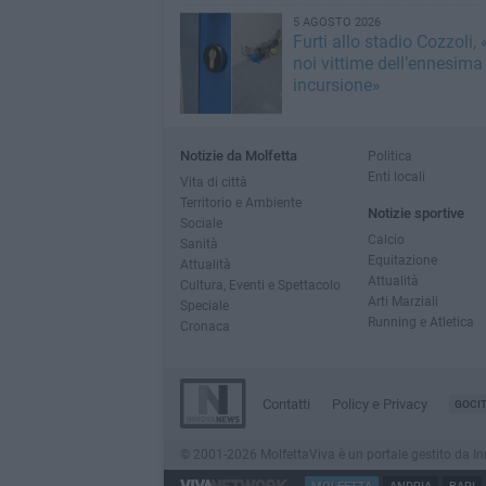
5 AGOSTO 2026
Furti allo stadio Cozzoli,
noi vittime dell’ennesima
incursione»
Notizie da Molfetta
Politica
Enti locali
Vita di città
Territorio e Ambiente
Notizie sportive
Sociale
Calcio
Sanità
Equitazione
Attualità
Attualità
Cultura, Eventi e Spettacolo
Arti Marziali
Speciale
Running e Atletica
Cronaca
Contatti
Policy e Privacy
GOCI
© 2001-2026 MolfettaViva è un portale gestito da Innov