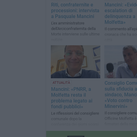
Riti, confraternite e
Mancini: «Evid
processioni: intervista
escalation di
a Pasquale Mancini
delinquenza a
Molfetta»
L'ex amministratore
dell'Arciconfraternita della
Il commento all'epi
Morte interviene sulle ultime
cronaca che ha sc
notizie
città
Consiglio Com
ATTUALITÀ
sulla sfiducia a
Mancini: «PNRR, a
sindaco, Manci
Molfetta resta il
«Voto contro
problema legato ai
Minervini»
fondi pubblici»
Il consigliere comu
Le riflessioni del consigliere
Officine Molfetta è 
comunale dopo la
firmatari della moz
conferenza dei giorni scorsi
sfiducia