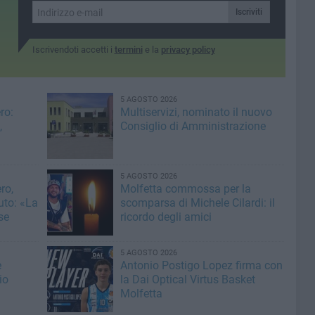
Iscriviti
Iscrivendoti accetti i
termini
e la
privacy policy
5 AGOSTO 2026
ro:
Multiservizi, nominato il nuovo
,
Consiglio di Amministrazione
5 AGOSTO 2026
ro,
Molfetta commossa per la
uto: «La
scomparsa di Michele Cilardi: il
se
ricordo degli amici
5 AGOSTO 2026
e
Antonio Postigo Lopez firma con
io
la Dai Optical Virtus Basket
Molfetta