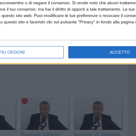
acconsentire o di negare il consenso.
Si rende noto che alcuni trattamen
e il tuo consenso, ma hai il diritto di opporti a tale trattamento. Le tue
6 AGOSTO 2026
 questo sito web. Puoi modificare le tue preferenze o revocare il conse
i
Raccolta degli indumenti usati,
questo sito e facendo clic sul pulsante "Privacy" in fondo alla pagina
servizio in fase di transizione: il
vori per
Comune di Molfetta invita a non
utilizzare i contenitori
PIÙ OPZIONI
ACCETTO
13
Pasquale Mancini
Mancini: «Il Consiglio