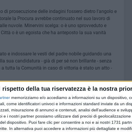
/o di prosecuzione delle indagini fossero dietro l'angolo e
rale la Procura avrebbe continuato nel suo lavoro di
alle nuvole. Minervini scelga: o è uno sprovveduto e
 Città o è un egoista che ha anteposto la sua vanità
ato e indossare le vesti del padre nobile guidando una
lla sua candidatura - già di per sé non brillante - senza
 tutta la Comunità in caso di vittoria è stato un atto -
l rispetto della tua riservatezza è la nostra prior
ci paralizzati dalle tante inchieste: non certo l'approccio
na gestione in chiave strategica e di sviluppo dei fondi
artner
memorizziamo e/o accediamo a informazioni su un dispositivo, c
dò per scontato fino a prova definitiva e contraria e
ali, come identificatori univoci e informazioni standard inviate da un di
ogni addebito giudiziario. Ma Molfetta perde, forse, il suo
zzati, misurazione di annunci e contenuti, analisi dell'audience e svilupp
i e i nostri partner possiamo utilizzare dati precisi di geolocalizzazione 
del dispositivo. Puoi fare clic per consentire a noi e ai nostri 1731 partn
critte. In alternativa puoi accedere a informazioni più dettagliate e modif