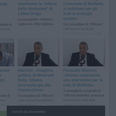
commenta la "lettera
Comunale di Molfetta
ente
delle dimissioni" di
si autotassi per gli
Lillino Drago
aiuti ai profughi
ucraini»
Le sue parole: «Volevo e
voglio una città migliore»
Dal consigliere di "Officine":
sodio di
«500 euro a testa per
osso la
comprare qualcosa di utile
per questa gente»
unale
Mancini: «Stagione
Pasquale Mancini:
l
politica di Minervini
«Stiamo costruendo
ni:
finita. Stiamo
una alternativa per la
lavorando già alla
città di Molfetta»
ricostruzione»
Il consigliere comunale di
"Officine Molfetta" annuncia
nale di
Il consigliere di "Officine":
il summit in vista della
tra i
«Con noi professionisti e
prossima tornata elettorale
ione di
imprenditori»
Iscriviti alla Newsletter