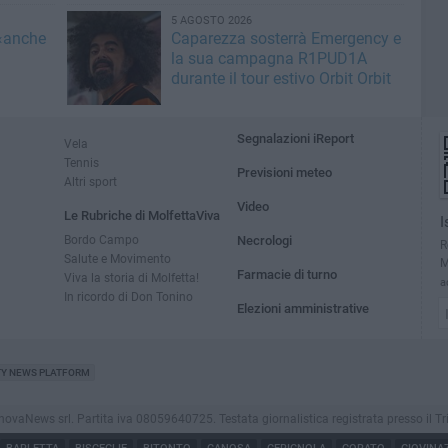
5 AGOSTO 2026
 «anche
Caparezza sosterrà Emergency e
la sua campagna R1PUD1A
durante il tour estivo Orbit Orbit
Segnalazioni iReport
Vela
Tennis
Previsioni meteo
Altri sport
Video
Le Rubriche di MolfettaViva
I
Bordo Campo
Necrologi
R
Salute e Movimento
M
Farmacie di turno
Viva la storia di Molfetta!
a
In ricordo di Don Tonino
Elezioni amministrative
TY NEWS PLATFORM
aNews srl. Partita iva 08059640725. Testata giornalistica registrata presso il Tribuna