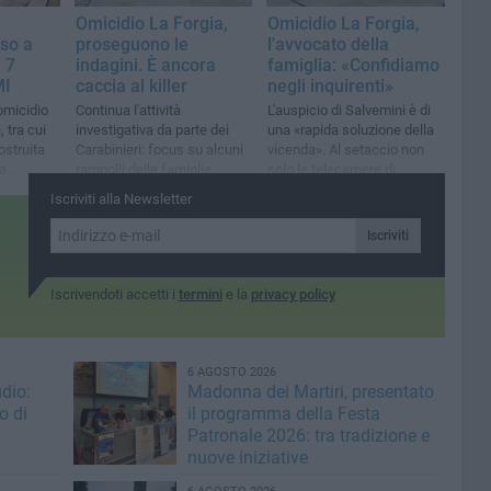
Omicidio La Forgia,
Omicidio La Forgia,
iso a
proseguono le
l'avvocato della
, 7
indagini. È ancora
famiglia: «Confidiamo
MI
caccia al killer
negli inquirenti»
'omicidio
Continua l'attività
L'auspicio di Salvemini è di
 tra cui
investigativa da parte dei
una «rapida soluzione della
ostruita
Carabinieri: focus su alcuni
vicenda». Al setaccio non
a
rampolli delle famiglie
solo le telecamere di
l giorno
criminali del luogo
sicurezza, ma anche i
Iscriviti alla Newsletter
telefoni cellulari
Iscriviti
Iscrivendoti accetti i
termini
e la
privacy policy
6 AGOSTO 2026
dio:
Madonna dei Martiri, presentato
o di
il programma della Festa
Patronale 2026: tra tradizione e
nuove iniziative