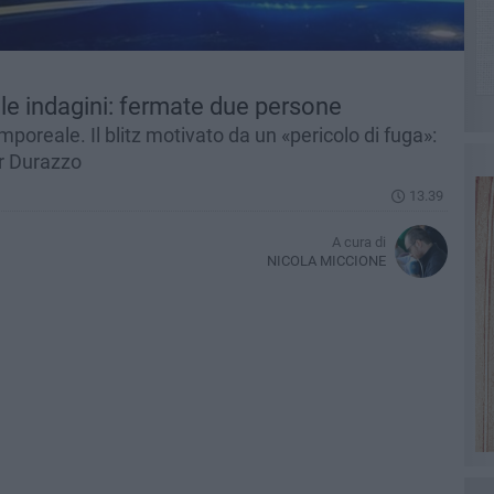
lle indagini: fermate due persone
amporeale. Il blitz motivato da un «pericolo di fuga»:
er Durazzo
13.39
A cura di
NICOLA MICCIONE