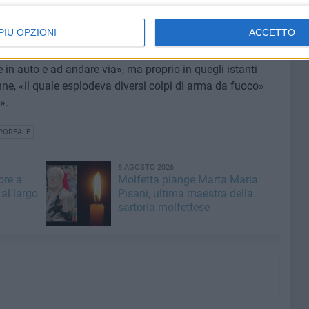
 si trovava a bordo» di una
Renault Symbioz
assieme alla
PIÙ OPZIONI
ACCETTO
, diviene la seguente: arrivato sul posto, La Forgia
 in auto e ad andare via», ma proprio in quegli istanti
ne, «il quale esplodeva diversi colpi di arma da fuoco»
».
POREALE
6 AGOSTO 2026
ore a
Molfetta piange Marta Maria
al largo
Pisani, ultima maestra della
sartoria molfettese