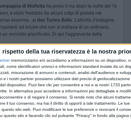
ompagnia di Molfetta
ha preso il via dopo la notte del 16
ni, è stato freddato da alcuni colpi di pistola nel
 ormai esanime - al
don Tonino Bello
. L'attività d'indagine,
quirenti ad intuire che non si trattava di un ordinario,
i un omicidio pianificato. Di qui l'aggravante della
l rispetto della tua riservatezza è la nostra prior
e un 16enne, dopo avere fatto salire in un una
Citroen C4
artner
memorizziamo e/o accediamo a informazioni su un dispositivo, c
a «con la scusa di bere qualcosa insieme,
ali, come identificatori univoci e informazioni standard inviate da un di
gli del male, impugnando due pistole e percuotendolo
zzati, misurazione di annunci e contenuti, analisi dell'audience e svilupp
re» La Forgia. Il giovane avrebbe riferito telefonicamente
i e i nostri partner possiamo utilizzare dati precisi di geolocalizzazione 
tato picchiato e di venirlo a trovare in un posto indicato»
del dispositivo. Puoi fare clic per consentire a noi e ai nostri 1733 partn
critte. In alternativa puoi accedere a informazioni più dettagliate e modif
acconsentire o di negare il consenso.
Si rende noto che alcuni trattamen
e il tuo consenso, ma hai il diritto di opporti a tale trattamento. Le tue
 viale Giovanni XXIII, Camporeale e un 16enne sarebbero
 questo sito web. Puoi modificare le tue preferenze o revocare il conse
bi con il passamontagna - e dopo aver minacciato il
questo sito e facendo clic sul pulsante "Privacy" in fondo alla pagina
auto, costringendolo a «stendersi sul marciapiede e
ubito dopo si sarebbero appostati nelle vicinanze «in