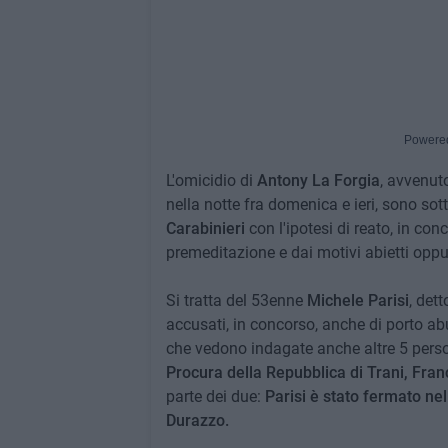
Powere
L'omicidio di
Antony La Forgia
, avvenut
nella notte fra domenica e ieri, sono sott
Carabinieri
con l'ipotesi di reato, in co
premeditazione e dai motivi abietti oppure
Si tratta del 53enne
Michele Parisi
, det
accusati, in concorso, anche di porto abu
che vedono indagate anche altre 5 perso
Procura della Repubblica di Trani, Fra
parte dei due:
Parisi è stato fermato ne
Durazzo.