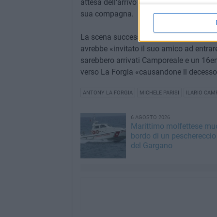
attesa dell'arrivo della vittima, la quale
sua compagna.
La scena successiva, secondo le indagini
avrebbe «invitato il suo amico ad entrare
sarebbero arrivati Camporeale e un 16en
verso La Forgia «causandone il decesso
ANTONY LA FORGIA
MICHELE PARISI
ILARIO CAM
6 AGOSTO 2026
Marittimo molfettese mu
bordo di un peschereccio 
del Gargano