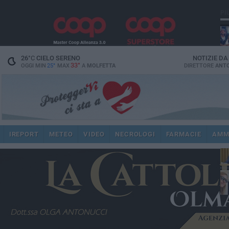
PI
26
°C
CIELO SERENO
NOTIZIE D
33°
OGGI MIN
25°
MAX
A
MOLFETTA
DIRETTORE
ANTO
pub
IREPORT
METEO
VIDEO
NECROLOGI
FARMACIE
AMM
fat