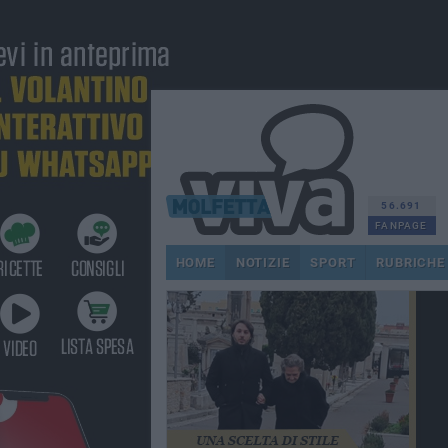
56.691
FANPAGE
HOME
NOTIZIE
SPORT
RUBRICHE