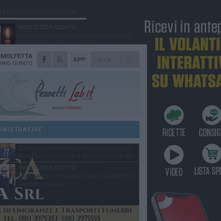
Ù LETTI QUESTA SETTIMANA
MERCOLEDÌ 5 AGOSTO
Molfetta commossa per la scomparsa di
Michele Cilardi: il ricordo degli amici
A
MOLFETTA
GIOVEDÌ 6 AGOSTO
APP
Marittimo molfettese muore a bordo di un
NIO QUINTO
peschereccio al largo del Gargano
SABATO 1 AGOSTO
La MTM Molfetta cerca autisti e
accompagnatori per gli scuolabus:
blicato il bando
GIOVEDÌ 6 AGOSTO
Molfetta piange Marta Maria Pisani, ultima
maestra della sartoria molfettese
INISTRATIVE
SABATO 1 AGOSTO
Consiglio comunale, Siragusa replica ad
Amato: «Mai limitato il diritto di parola, ho
to rispettare il regolamento»
MERCOLEDÌ 5 AGOSTO
Multiservizi, nominato il nuovo Consiglio di
Amministrazione