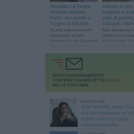
Omicidio La Forgia,
Attirato in una
fermato Michele
trappola e ucc
Parisi: era pronto a
colpi di pistola
fuggire in Albania
indagati. I NO
53 anni, soprannominato
Due i fermati per l
«Francesin», è stato
di Antony La Forgia,
ammanettato dai Carabinieri
Michele Parisi. Ric
al porto di Bari mentre era
anche una presunt
pronto ad imbarcarsi per
reazione maturata i
Durazzo
dopo
RICEVI AGGIORNAMENTI E
CONTENUTI DA MOLFETTA
GRATIS
NELLA TUA E-MAIL
6 AGOSTO 2026
ASM Molfetta, Adele Clau
«Le mie dimissioni un att
rispetto verso la nuova
amministrazione»