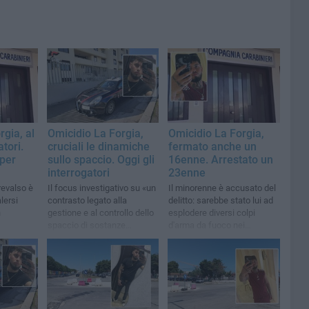
rgia, al
Omicidio La Forgia,
Omicidio La Forgia,
atori.
cruciali le dinamiche
fermato anche un
 per
sullo spaccio. Oggi gli
16enne. Arrestato un
interrogatori
23enne
revalso è
Il focus investigativo su «un
Il minorenne è accusato del
lersi
contrasto legato alla
delitto: sarebbe stato lui ad
n
gestione e al controllo dello
esplodere diversi colpi
spaccio di sostanze
d'arma da fuoco nei
o brevi
stupefacenti» a Molfetta
confronti del 22enne
tanee
molfettese