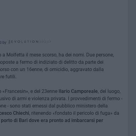
d by
o a Molfetta il mese scorso, ha dei nomi. Due persone,
oposte a fermo di indiziato di delitto da parte dei
ncorso con un 16enne, di omicidio, aggravato dalla
 futili.
to «Francesin», e del 23enne
Ilario Camporeale
, del luogo,
sivo di armi e violenza privata. I provvedimenti di fermo -
ne - sono stati emessi dal pubblico ministero della
ncesco Chiechi
, ritenendo «fondato il pericolo di fuga» da
l porto di Bari dove era pronto ad imbarcarsi per