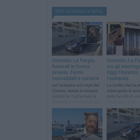
Altri contenuti a tema
Omicidio La Forgia,
Omicidio La Fo
funerali in forma
via gli interrog
privata. Fermi
Oggi l'incarico
convalidati e carcere
l'autopsia
Ieri l'autopsia sul corpo del
La scelta che ha p
22enne, vietate le esequie
stata quella di avva
pubbliche. Confermata la
della facoltà di no
detenzione inframuraria per
rispondere: solo
i principali indagati
Camporeale ha res
dichiarazioni spon