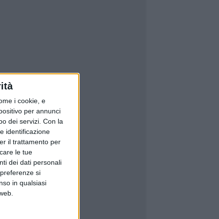
ità
ome i cookie, e
spositivo per annunci
o dei servizi.
Con la
e identificazione
er il trattamento per
icare le tue
ti dei dati personali
 preferenze si
nso in qualsiasi
 web.