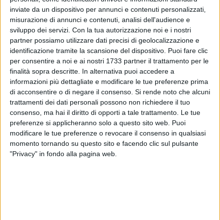
inviate da un dispositivo per annunci e contenuti personalizzati,
misurazione di annunci e contenuti, analisi dell'audience e
89
sviluppo dei servizi.
Con la tua autorizzazione noi e i nostri
partner possiamo utilizzare dati precisi di geolocalizzazione e
identificazione tramite la scansione del dispositivo. Puoi fare clic
Molfetta Popolare incontra Molfetta.
per consentire a noi e ai nostri 1733 partner il trattamento per le
finalità sopra descritte. In alternativa puoi accedere a
Siamo lieti di invitarvi alla presentazione dei nostri candidati,
informazioni più dettagliate e modificare le tue preferenze prima
giovedì 19 maggio 2022 ore 19.30 a Molfetta, presso
di acconsentire o di negare il consenso.
Si rende noto che alcuni
"PALATO-c.so Dante 66", in occasione della partenza della
trattamenti dei dati personali possono non richiedere il tuo
campagna elettorale delle amministrative 2022 a Molfetta.
consenso, ma hai il diritto di opporti a tale trattamento. Le tue
preferenze si applicheranno solo a questo sito web. Puoi
Un mix perfetto di professionalità, passione ed esperienza
modificare le tue preferenze o revocare il consenso in qualsiasi
caratterizza i nostri candidati.
momento tornando su questo sito e facendo clic sul pulsante
"Privacy" in fondo alla pagina web.
Interverranno il candidato sindaco Tommaso Minervini e il
senatore Massimo Cassano.
La vostra presenza è un supporto fondamentale.
La cittadinanza e la stampa tutta sono invitate.