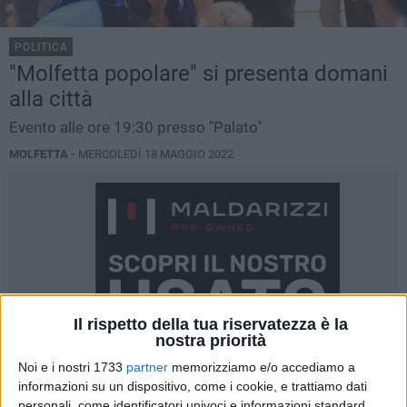
POLITICA
"Molfetta popolare" si presenta domani
alla città
Evento alle ore 19:30 presso "Palato"
MOLFETTA -
MERCOLEDÌ 18 MAGGIO 2022
Il rispetto della tua riservatezza è la
nostra priorità
Noi e i nostri 1733
partner
memorizziamo e/o accediamo a
informazioni su un dispositivo, come i cookie, e trattiamo dati
personali, come identificatori univoci e informazioni standard