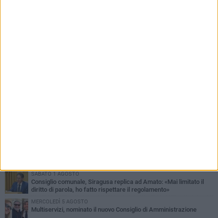
PIÙ LETTI QUESTA SETTIMANA
MERCOLEDÌ 5 AGOSTO
Molfetta commossa per la scomparsa di Michele Cilardi: il ricordo
degli amici
GIOVEDÌ 6 AGOSTO
Marittimo molfettese muore a bordo di un peschereccio al largo
del Gargano
SABATO 1 AGOSTO
La MTM Molfetta cerca autisti e accompagnatori per gli
scuolabus: pubblicato il bando
GIOVEDÌ 6 AGOSTO
Molfetta piange Marta Maria Pisani, ultima maestra della sartoria
molfettese
SABATO 1 AGOSTO
Consiglio comunale, Siragusa replica ad Amato: «Mai limitato il
diritto di parola, ho fatto rispettare il regolamento»
MERCOLEDÌ 5 AGOSTO
Multiservizi, nominato il nuovo Consiglio di Amministrazione