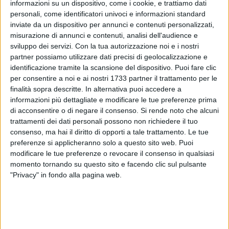
informazioni su un dispositivo, come i cookie, e trattiamo dati
personali, come identificatori univoci e informazioni standard
inviate da un dispositivo per annunci e contenuti personalizzati,
misurazione di annunci e contenuti, analisi dell'audience e
sviluppo dei servizi.
Con la tua autorizzazione noi e i nostri
partner possiamo utilizzare dati precisi di geolocalizzazione e
identificazione tramite la scansione del dispositivo. Puoi fare clic
Aggredisce e minaccia di morte la zia, che si rifiuta di dargli
per consentire a noi e ai nostri 1733 partner il trattamento per le
finalità sopra descritte. In alternativa puoi accedere a
dei soldi e per questo finisce agli arresti domiciliari. È
informazioni più dettagliate e modificare le tue preferenze prima
accaduto al Molfetta, dove i Carabinieri della locale Stazione
di acconsentire o di negare il consenso.
Si rende noto che alcuni
hanno tratto in arresto un 18enne, già noto alle forze
trattamenti dei dati personali possono non richiedere il tuo
dell'ordine, con l'accusa di tentata estorsione e
consenso, ma hai il diritto di opporti a tale trattamento. Le tue
maltrattamenti in famiglia.
preferenze si applicheranno solo a questo sito web. Puoi
modificare le tue preferenze o revocare il consenso in qualsiasi
Una telefonata effettuata al numero di emergenza "112" ha
momento tornando su questo sito e facendo clic sul pulsante
"Privacy" in fondo alla pagina web.
permesso ad una pattuglia dell'Arma d'intervenire presso
l'abitazione della donna, una 40enne del luogo, convivente
nell'abitazione del giovane e di porre fine alle continue
vessazioni che la stessa era costretta a subire ormai da
diversi mesi, bloccando definitivamente il giovane, ancora