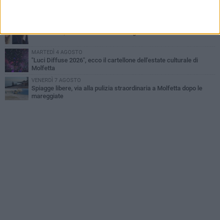
Molfetta piange Marta Maria Pisani, ultima maestra della sartoria
molfettese
MERCOLEDÌ 5 AGOSTO
Multiservizi, nominato il nuovo Consiglio di Amministrazione
MARTEDÌ 4 AGOSTO
"Luci Diffuse 2026", ecco il cartellone dell'estate culturale di
Molfetta
VENERDÌ 7 AGOSTO
Spiagge libere, via alla pulizia straordinaria a Molfetta dopo le
mareggiate