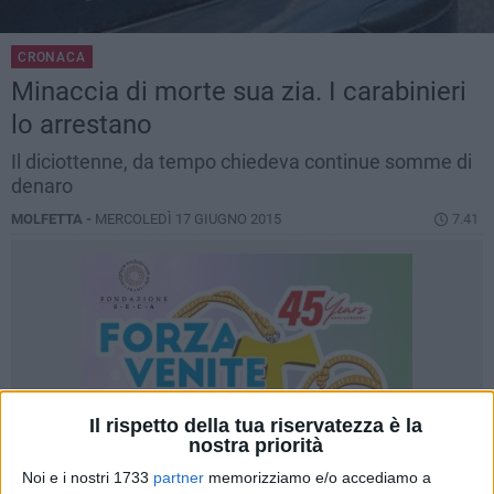
CRONACA
Minaccia di morte sua zia. I carabinieri
lo arrestano
Il diciottenne, da tempo chiedeva continue somme di
denaro
MOLFETTA -
MERCOLEDÌ 17 GIUGNO 2015
7.41
Il rispetto della tua riservatezza è la
nostra priorità
Noi e i nostri 1733
partner
memorizziamo e/o accediamo a