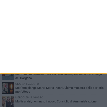
PIÙ LETTI QUESTA SETTIMANA
MERCOLEDÌ 5 AGOSTO
Molfetta commossa per la scomparsa di Michele Cilardi: il ricordo
degli amici
GIOVEDÌ 6 AGOSTO
Marittimo molfettese muore a bordo di un peschereccio al largo
del Gargano
GIOVEDÌ 6 AGOSTO
Molfetta piange Marta Maria Pisani, ultima maestra della sartoria
molfettese
MERCOLEDÌ 5 AGOSTO
Multiservizi, nominato il nuovo Consiglio di Amministrazione