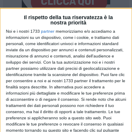
Il rispetto della tua riservatezza è la
nostra priorità
283
A cura di
Noi e i nostri 1733
partner
memorizziamo e/o accediamo a
NICOLA MICCIONE
informazioni su un dispositivo, come i cookie, e trattiamo dati
personali, come identificatori univoci e informazioni standard
inviate da un dispositivo per annunci e contenuti personalizzati,
Uno scenario di guerra e due rapine ad altrettanti tir, una
misurazione di annunci e contenuti, analisi dell'audience e
sviluppo dei servizi.
Con la tua autorizzazione noi e i nostri
delle quali non andata a buon fine per la presenza a bordo
partner possiamo utilizzare dati precisi di geolocalizzazione e
del figlio minorenne dell'autista sequestrato. E ora, dopo
identificazione tramite la scansione del dispositivo. Puoi fare clic
oltre un anno di indagini dei
Carabinieri del Comando
per consentire a noi e ai nostri 1733 partner il trattamento per le
Provinciale di Barletta-Andria-Trani
, hanno un nome e un
finalità sopra descritte. In alternativa puoi accedere a
volto i presunti autori di quei due colpi.
informazioni più dettagliate e modificare le tue preferenze prima
di acconsentire o di negare il consenso.
Si rende noto che alcuni
L'operazione
"Long Vehicle"
ha portato ad emettere
trattamenti dei dati personali possono non richiedere il tuo
consenso, ma hai il diritto di opporti a tale trattamento. Le tue
un'ordinanza cautelare verso sei persone: per quattro di loro,
preferenze si applicheranno solo a questo sito web. Puoi
su ordine del giudice per le indagini preliminari del
Tribunale
modificare le tue preferenze o revocare il consenso in qualsiasi
di Trani, Domenico Zeno
, è stato disposto il carcere. Si tratta
momento tornando su questo sito e facendo clic sul pulsante