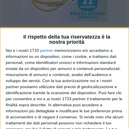
Il rispetto della tua riservatezza è la
nostra priorità
Noi e i nostri 1733
partner
memorizziamo e/o accediamo a
La zona industriale ed artigianale come "Quartiere
informazioni su un dispositivo, come i cookie, e trattiamo dati
personali, come identificatori univoci e informazioni standard
produttivo" della città, con servizi, sicurezza e regole pensate
inviate da un dispositivo per annunci e contenuti personalizzati,
per chi investe e crea lavoro. È la proposta avanzata da
misurazione di annunci e contenuti, analisi dell'audience e
Pietro Mastropasqua, candidato sindaco della coalizione
sviluppo dei servizi.
Con la tua autorizzazione noi e i nostri
"Nazionale Molfetta", nel corso del confronto a tre
partner possiamo utilizzare dati precisi di geolocalizzazione e
organizzato dall'Associazione degli Imprenditori molfettesi
identificazione tramite la scansione del dispositivo. Puoi fare clic
presieduta da Lucia Del Vescovo. «Non possiamo più
per consentire a noi e ai nostri 1733 partner il trattamento per le
considerare la zona industriale ed artigianale un semplice
finalità sopra descritte. In alternativa puoi accedere a
informazioni più dettagliate e modificare le tue preferenze prima
agglomerato di capannoni» ha esordito Mastropasqua
di acconsentire o di negare il consenso.
Si rende noto che alcuni
davanti alla platea di aziende locali. «Parliamo di un pezzo
trattamenti dei dati personali possono non richiedere il tuo
di città vissuto ogni giorno da migliaia di lavoratori,