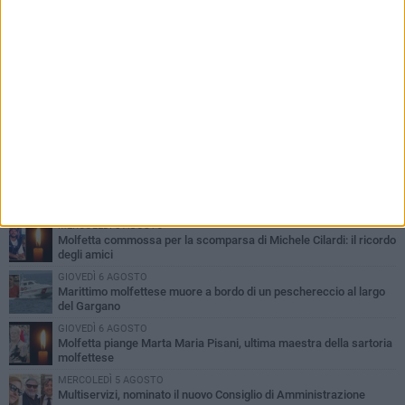
PIÙ LETTI QUESTA SETTIMANA
MERCOLEDÌ 5 AGOSTO
Molfetta commossa per la scomparsa di Michele Cilardi: il ricordo
degli amici
GIOVEDÌ 6 AGOSTO
Marittimo molfettese muore a bordo di un peschereccio al largo
del Gargano
GIOVEDÌ 6 AGOSTO
Molfetta piange Marta Maria Pisani, ultima maestra della sartoria
molfettese
MERCOLEDÌ 5 AGOSTO
Multiservizi, nominato il nuovo Consiglio di Amministrazione