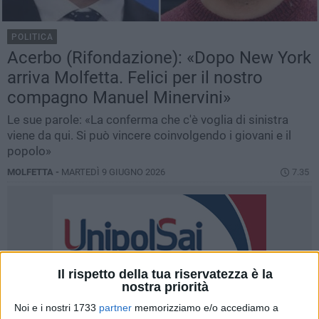
POLITICA
Acerbo (Rifondazione): «Dopo New York
arriva Molfetta. Felici per il nostro
compagno Manuel Minervini»
Le sue parole: «La conferma che c'è voglia di sinistra
viene da qui. Si può vincere coinvolgendo i giovani e il
popolo»
MOLFETTA -
MARTEDÌ 9 GIUGNO 2026
7.35
Il rispetto della tua riservatezza è la
nostra priorità
Noi e i nostri 1733
partner
memorizziamo e/o accediamo a