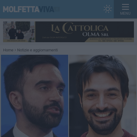
MENU
Home
Notizie e aggiornamenti