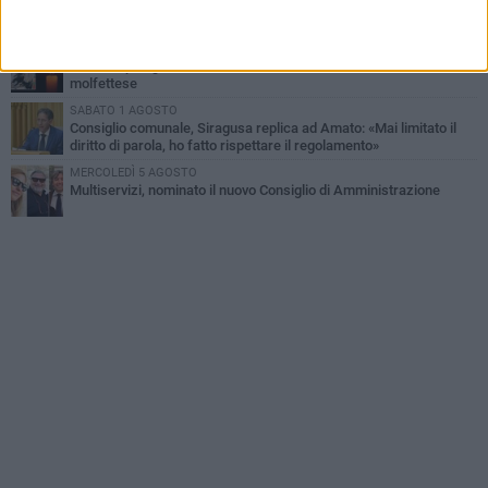
La MTM Molfetta cerca autisti e accompagnatori per gli
scuolabus: pubblicato il bando
GIOVEDÌ 6 AGOSTO
Molfetta piange Marta Maria Pisani, ultima maestra della sartoria
molfettese
SABATO 1 AGOSTO
Consiglio comunale, Siragusa replica ad Amato: «Mai limitato il
diritto di parola, ho fatto rispettare il regolamento»
MERCOLEDÌ 5 AGOSTO
Multiservizi, nominato il nuovo Consiglio di Amministrazione