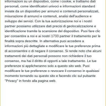
informazioni su un dispositivo, come i cookie, e trattiamo dati
personali, come identificatori univoci e informazioni standard
inviate da un dispositivo per annunci e contenuti personalizzati,
misurazione di annunci e contenuti, analisi dell'audience e
sviluppo dei servizi.
Con la tua autorizzazione noi e i nostri
partner possiamo utilizzare dati precisi di geolocalizzazione e
identificazione tramite la scansione del dispositivo. Puoi fare clic
per consentire a noi e ai nostri 1733 partner il trattamento per le
finalità sopra descritte. In alternativa puoi accedere a
Maurizio Acerbo, segretario nazionale di Rifondazione
informazioni più dettagliate e modificare le tue preferenze prima
di acconsentire o di negare il consenso.
Si rende noto che alcuni
Comunista, ha espresso soddisfazione per il grande risultato
trattamenti dei dati personali possono non richiedere il tuo
ottenuto al ballottaggio da Manuel Minervini. A seguire le
consenso, ma hai il diritto di opporti a tale trattamento. Le tue
sue dichiarazioni che legano direttamente Molfetta a New
preferenze si applicheranno solo a questo sito web. Puoi
York.
modificare le tue preferenze o revocare il consenso in qualsiasi
momento tornando su questo sito e facendo clic sul pulsante
"Dopo Mamdani a New York la conferma che c'è voglia di
"Privacy" in fondo alla pagina web.
sinistra viene dalla vittoria del nostro compagno Manuel a
Molfetta".
"Si può vincere coinvolgendo i giovani e il popolo del NO con