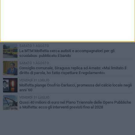
PIÙ LETTI QUESTA SETTIMANA
MERCOLEDÌ 5 AGOSTO
Molfetta commossa per la scomparsa di Michele Cilardi: il ricordo
degli amici
VENERDÌ 31 LUGLIO
TARI 2026, il Sindaco anticipa gli aumenti: «Bonus e sconti per
limitare l'impatto sulle famiglie»
SABATO 1 AGOSTO
La MTM Molfetta cerca autisti e accompagnatori per gli
scuolabus: pubblicato il bando
SABATO 1 AGOSTO
Consiglio comunale, Siragusa replica ad Amato: «Mai limitato il
diritto di parola, ho fatto rispettare il regolamento»
VENERDÌ 31 LUGLIO
Molfetta piange Onofrio Carlucci, promessa del calcio locale negli
anni '60
VENERDÌ 31 LUGLIO
Quasi 40 milioni di euro nel Piano Triennale delle Opere Pubbliche
a Molfetta: ecco gli interventi previsti fino al 2028