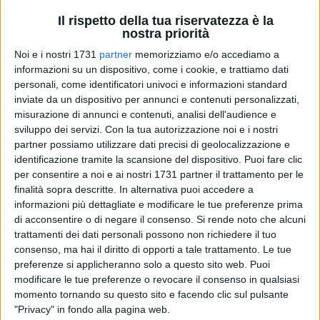
Il rispetto della tua riservatezza è la
nostra priorità
Noi e i nostri 1731
partner
memorizziamo e/o accediamo a
informazioni su un dispositivo, come i cookie, e trattiamo dati
personali, come identificatori univoci e informazioni standard
inviate da un dispositivo per annunci e contenuti personalizzati,
Sono
Enzo Magistà
, direttore di Telenorba, l'avvocato
misurazione di annunci e contenuti, analisi dell'audience e
sviluppo dei servizi.
Con la tua autorizzazione noi e i nostri
Roberto Ruggiero
, il Generale di Brigata
Mauro Prezioso
e la
partner possiamo utilizzare dati precisi di geolocalizzazione e
scrittrice tranese
Maria Giuseppina Pagnotta
i vincitori della
identificazione tramite la scansione del dispositivo. Puoi fare clic
tredicesima edizione del
Premio "Leonardo Azzarita"
,
per consentire a noi e ai nostri 1731 partner il trattamento per le
istituito nel 2004 per onorare la memoria del defunto
finalità sopra descritte. In alternativa puoi accedere a
giornalista molfettese.
informazioni più dettagliate e modificare le tue preferenze prima
di acconsentire o di negare il consenso.
Si rende noto che alcuni
Enzo Magistà è stato scelto nella sezione
"Giornalisti
trattamenti dei dati personali possono non richiedere il tuo
consenso, ma hai il diritto di opporti a tale trattamento. Le tue
pugliesi in ambito nazionale"
: responsabile del Gruppo
preferenze si applicheranno solo a questo sito web. Puoi
Norba e dell'emittente Telenorba, di cui fu il promotore nel
modificare le tue preferenze o revocare il consenso in qualsiasi
1976 assieme all' ingegner Luca Montrone, dal 2007è
momento tornando su questo sito e facendo clic sul pulsante
conduttore del programma di approfondimento "Il Graffio".
"Privacy" in fondo alla pagina web.