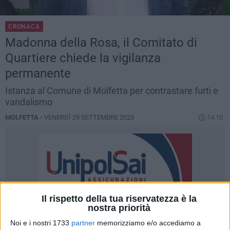
CRONACA
Madonna della Rosa, il Comitato di
Quartiere chiede la vigilanza
permanente
Istanza al Comune di Molfetta per contrastare furti e
vandalismo
MOLFETTA -
VENERDÌ 29 SETTEMBRE 2023
14.10
Il rispetto della tua riservatezza è la
nostra priorità
Noi e i nostri 1733
partner
memorizziamo e/o accediamo a