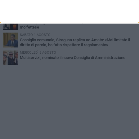
La MTM Molfetta cerca autisti e accompagnatori per gli
scuolabus: pubblicato il bando
GIOVEDÌ 6 AGOSTO
Molfetta piange Marta Maria Pisani, ultima maestra della sartoria
molfettese
SABATO 1 AGOSTO
Consiglio comunale, Siragusa replica ad Amato: «Mai limitato il
diritto di parola, ho fatto rispettare il regolamento»
MERCOLEDÌ 5 AGOSTO
Multiservizi, nominato il nuovo Consiglio di Amministrazione