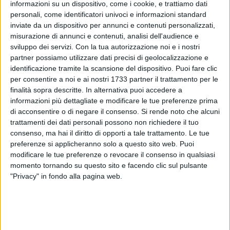
informazioni su un dispositivo, come i cookie, e trattiamo dati
personali, come identificatori univoci e informazioni standard
inviate da un dispositivo per annunci e contenuti personalizzati,
misurazione di annunci e contenuti, analisi dell'audience e
sviluppo dei servizi.
Con la tua autorizzazione noi e i nostri
70
partner possiamo utilizzare dati precisi di geolocalizzazione e
identificazione tramite la scansione del dispositivo. Puoi fare clic
per consentire a noi e ai nostri 1733 partner il trattamento per le
finalità sopra descritte. In alternativa puoi accedere a
«Chiediamo, a viva voce, che ci si adoperi affinchè in questa
informazioni più dettagliate e modificare le tue preferenze prima
zona della città di Molfetta venga istituita una vigilanza
di acconsentire o di negare il consenso.
Si rende noto che alcuni
permanente».
trattamenti dei dati personali possono non richiedere il tuo
consenso, ma hai il diritto di opporti a tale trattamento. Le tue
Senza mezzi termini il Comitato di Quartiere Madonna della
preferenze si applicheranno solo a questo sito web. Puoi
Rosa si rivolge al sindaco, all'assessore Caterina Roselli e a
modificare le tue preferenze o revocare il consenso in qualsiasi
momento tornando su questo sito e facendo clic sul pulsante
Robert Amato in qualità di presidente della Commissione di
"Privacy" in fondo alla pagina web.
monitoraggio dei fenomeni delinquenziali.
I residenti non ne fanno mistero: si dicono «stanchi di subire
inermi tante angherie con enormi danni materiali ed
economici» a causa dei furti di auto e negli appartamenti e
degli atti di vandalismo, anche contro il defibrillatore