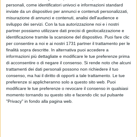
personali, come identificatori univoci e informazioni standard
inviate da un dispositivo per annunci e contenuti personalizzati,
misurazione di annunci e contenuti, analisi dell'audience e
sviluppo dei servizi.
Con la tua autorizzazione noi e i nostri
143
partner possiamo utilizzare dati precisi di geolocalizzazione e
identificazione tramite la scansione del dispositivo. Puoi fare clic
per consentire a noi e ai nostri 1731 partner il trattamento per le
finalità sopra descritte. In alternativa puoi accedere a
Ancora una volta il controllo del vicinato si rivela un sistema
informazioni più dettagliate e modificare le tue preferenze prima
ad hoc per sventare atti di criminalità in alcune zone di
di acconsentire o di negare il consenso.
Si rende noto che alcuni
Molfetta e in particolare nel quartiere Madonna della Rosa
trattamenti dei dati personali possono non richiedere il tuo
dove è attivo da diverso tempo.
consenso, ma hai il diritto di opporti a tale trattamento. Le tue
preferenze si applicheranno solo a questo sito web. Puoi
modificare le tue preferenze o revocare il consenso in qualsiasi
Nei giorni scorsi, grazie a questo strumento di
momento tornando su questo sito e facendo clic sul pulsante
collaborazione tra i residenti, è stato sventato un furto d'auto
"Privacy" in fondo alla pagina web.
nella zona.
Non è il primo caso.
Anzi, proprio la necessità di prevenire eventi simili diverso
tempo fa fece nascere il sistema di controllo del vicinato,
capace di sventare anche tentativi di furto in appartamenti e