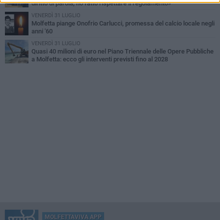
diritto di parola, ho fatto rispettare il regolamento»
VENERDÌ 31 LUGLIO
Molfetta piange Onofrio Carlucci, promessa del calcio locale negli
anni '60
VENERDÌ 31 LUGLIO
Quasi 40 milioni di euro nel Piano Triennale delle Opere Pubbliche
a Molfetta: ecco gli interventi previsti fino al 2028
MOLFETTAVIVA APP