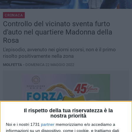
CRONACA
Controllo del vicinato sventa furto
d'auto nel quartiere Madonna della
Rosa
L'episodio, avvenuto nei giorni scorsi, non è il primo
risolto positivamente nella zona
MOLFETTA -
DOMENICA 22 MAGGIO 2022
Il rispetto della tua riservatezza è la
nostra priorità
Noi e i nostri 1731
partner
memorizziamo e/o accediamo a
informazioni su un dispositivo, come i cookie, e trattiamo dati