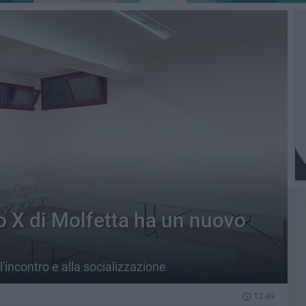
o X di Molfetta ha un nuovo
'incontro e alla socializzazione
12.49