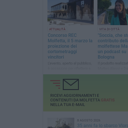
ATTUALITÀ
VITA DI CITTÀ
Concorso REC
"Soccia, che sto
Molfetta, il 5 marzo la
contributo dell
proiezione dei
molfettese Mar
cortometraggi
un podcast su
vincitori
Bologna
L'evento, aperto al pubblico,
Il prodotto realizza
è occasione per riflettere e
Matteo Alessi e Da
ascoltare le idee dei giovani
Gasparri svela curi
capoluogo dell'Emi
Romagna
RICEVI AGGIORNAMENTI E
CONTENUTI DA MOLFETTA
GRATIS
NELLA TUA E-MAIL
8 AGOSTO 2026
35 anni fa lo sbarco Vlora