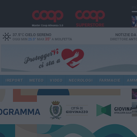
PI
37.5
°C
CIELO SERENO
NOTIZIE D
35°
OGGI MIN
25.5°
MAX
A
MOLFETTA
DIRETTORE
ANTO
IREPORT
METEO
VIDEO
NECROLOGI
FARMACIE
AMM