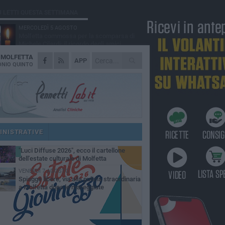
Ù LETTI QUESTA SETTIMANA
MERCOLEDÌ 5 AGOSTO
Molfetta commossa per la scomparsa di
Michele Cilardi: il ricordo degli amici
A
MOLFETTA
GIOVEDÌ 6 AGOSTO
APP
Marittimo molfettese muore a bordo di un
NIO QUINTO
peschereccio al largo del Gargano
GIOVEDÌ 6 AGOSTO
Molfetta piange Marta Maria Pisani, ultima
maestra della sartoria molfettese
MERCOLEDÌ 5 AGOSTO
Multiservizi, nominato il nuovo Consiglio di
Amministrazione
INISTRATIVE
MARTEDÌ 4 AGOSTO
"Luci Diffuse 2026", ecco il cartellone
dell'estate culturale di Molfetta
VENERDÌ 7 AGOSTO
Spiagge libere, via alla pulizia straordinaria
a Molfetta dopo le mareggiate