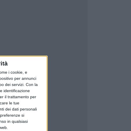
ità
ome i cookie, e
spositivo per annunci
o dei servizi.
Con la
e identificazione
er il trattamento per
icare le tue
ti dei dati personali
 preferenze si
nso in qualsiasi
 web.