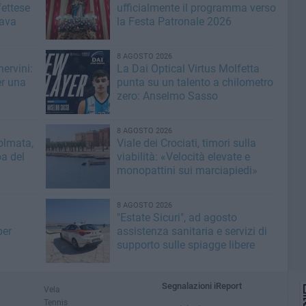
fettese
ufficialmente il programma verso
rava
la Festa Patronale 2026
8 AGOSTO 2026
ervini:
La Dai Optical Virtus Molfetta
er una
punta su un talento a chilometro
zero: Anselmo Sasso
8 AGOSTO 2026
olmata,
Viale dei Crociati, timori sulla
a del
viabilità: «Velocità elevate e
monopattini sui marciapiedi»
8 AGOSTO 2026
"Estate Sicuri", ad agosto
per
assistenza sanitaria e servizi di
supporto sulle spiagge libere
Segnalazioni iReport
Vela
Tennis