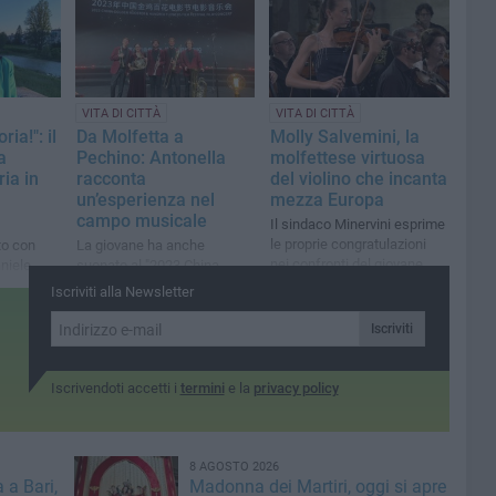
VITA DI CITTÀ
VITA DI CITTÀ
ria!": il
Da Molfetta a
Molly Salvemini, la
a
Pechino: Antonella
molfettese virtuosa
ia in
racconta
del violino che incanta
un’esperienza nel
mezza Europa
campo musicale
Il sindaco Minervini esprime
le proprie congratulazioni
to con
La giovane ha anche
nei confronti del giovane
niele
suonato al "2023 China
talento
osità sul
Golden Rooster & Hundred
Iscriviti alla Newsletter
lia
Flowers Film Festival Film
Concert"
Iscriviti
Iscrivendoti accetti i
termini
e la
privacy policy
8 AGOSTO 2026
 a Bari,
Madonna dei Martiri, oggi si apre