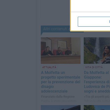
Altri contenuti a tema
ATTUALITÀ
VITA DI CITTÀ
A Molfetta un
Da Molfetta al
progetto sperimentale
Giappone:
per la prevenzione del
l'esperienza di
disagio
Ludovica de Pi
adolescenziale
sogni e aneddo
Finanziato dalla Regione
«Tra gli aspetti più
Puglia, è stato presentato
Tokyo la vita nottur
nella Sala Finocchiaro
divieto di fumare p