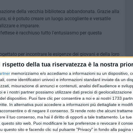
rmazione della vecchia biblioteca abbandonata. Grazie alla
ra, si è potuto creare un luogo accogliente e versatile
alizzare e imparare.
fettese è racchiuso tutto l'entusiasmo per questa
ogettato per incontrare le esigenze dei giovani e della loro
ost - offrendo loro uno spazio sicuro e accogliente dove
l rispetto della tua riservatezza è la nostra prior
e loro abilità e creare relazioni significative".
artner
memorizziamo e/o accediamo a informazioni su un dispositivo, c
ali, come identificatori univoci e informazioni standard inviate da un di
zzati, misurazione di annunci e contenuti, analisi dell'audience e svilupp
i e i nostri partner possiamo utilizzare dati precisi di geolocalizzazione 
8 AGOSTO 2026
del dispositivo. Puoi fare clic per consentire a noi e ai nostri 1733 partn
 emerge
Le forze di maggioranza: «Con la
critte. In alternativa puoi accedere a informazioni più dettagliate e modif
 corso e
nomina di Angeletti completata
acconsentire o di negare il consenso.
Si rende noto che alcuni trattamen
uturo
la squadra di governo della
e il tuo consenso, ma hai il diritto di opporti a tale trattamento. Le tue
città»
 questo sito web. Puoi modificare le tue preferenze o revocare il conse
questo sito e facendo clic sul pulsante "Privacy" in fondo alla pagina