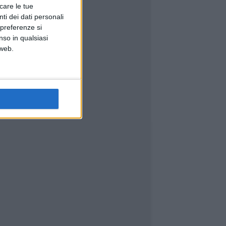
icare le tue
ti dei dati personali
 preferenze si
nso in qualsiasi
 web.