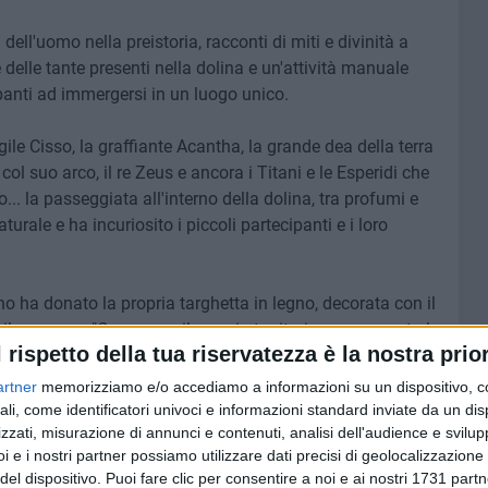
a dell'uomo nella preistoria, racconti di miti e divinità a
 delle tante presenti nella dolina e un'attività manuale
anti ad immergersi in un luogo unico.
gile Cisso, la graffiante Acantha, la grande dea della terra
ol suo arco, il re Zeus e ancora i Titani e le Esperidi che
. la passeggiata all'interno della dolina, tra profumi e
rale e ha incuriosito i piccoli partecipanti e i loro
no ha donato la propria targhetta in legno, decorata con il
il percorso. "Conoscere il proprio territorio – commenta la
l rispetto della tua riservatezza è la nostra prior
l'associazione – è il primo passo per imparare ad amarlo
e preservarla. Questo è Molfetta City Lab. Laboratori
artner
memorizziamo e/o accediamo a informazioni su un dispositivo, c
ali, come identificatori univoci e informazioni standard inviate da un di
zzati, misurazione di annunci e contenuti, analisi dell'audience e svilupp
i e i nostri partner possiamo utilizzare dati precisi di geolocalizzazione 
cciano", venerdì 18 agosto presso il Museo civico
del dispositivo. Puoi fare clic per consentire a noi e ai nostri 1731 partn