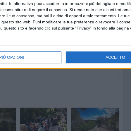
critte. In alternativa puoi accedere a informazioni più dettagliate e modif
acconsentire o di negare il consenso.
Si rende noto che alcuni trattamen
e il tuo consenso, ma hai il diritto di opporti a tale trattamento. Le tue
 questo sito web. Puoi modificare le tue preferenze o revocare il conse
6 AGOSTO 2026
questo sito e facendo clic sul pulsante "Privacy" in fondo alla pagina
la
Cimitero comunale, nuovi
agosto
interventi per sicurezza e
manutenzione: affidati lavori per
oltre 33mila euro
PIÙ OPZIONI
ACCETTO