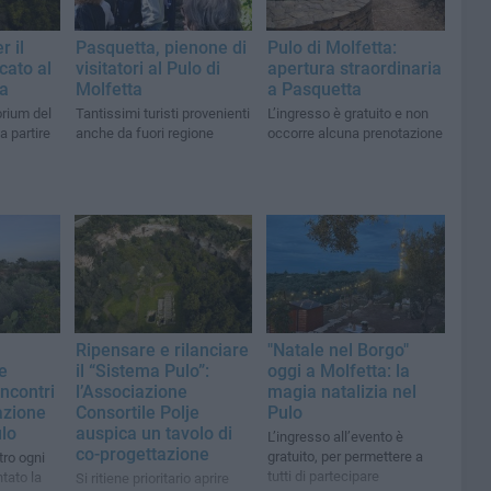
r il
Pasquetta, pienone di
Pulo di Molfetta:
cato al
visitatori al Pulo di
apertura straordinaria
ta
Molfetta
a Pasquetta
orium del
Tantissimi turisti provenienti
L’ingresso è gratuito e non
 partire
anche da fuori regione
occorre alcuna prenotazione
Ripensare e rilanciare
"Natale nel Borgo"
e
il “Sistema Pulo”:
oggi a Molfetta: la
incontri
l’Associazione
magia natalizia nel
cazione
Consortile Polje
Pulo
lo
auspica un tavolo di
L’ingresso all’evento è
co-progettazione
gratuito, per permettere a
ro ogni
tutti di partecipare
tato la
Si ritiene prioritario aprire