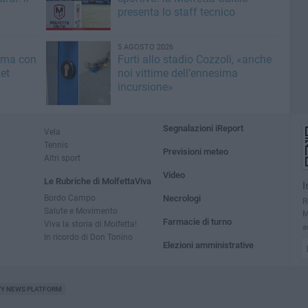
presenta lo staff tecnico
5 AGOSTO 2026
irma con
Furti allo stadio Cozzoli, «anche
et
noi vittime dell’ennesima
incursione»
Segnalazioni iReport
Vela
Tennis
Previsioni meteo
Altri sport
Video
Le Rubriche di MolfettaViva
I
Bordo Campo
Necrologi
R
Salute e Movimento
M
Farmacie di turno
Viva la storia di Molfetta!
a
In ricordo di Don Tonino
Elezioni amministrative
TY NEWS PLATFORM