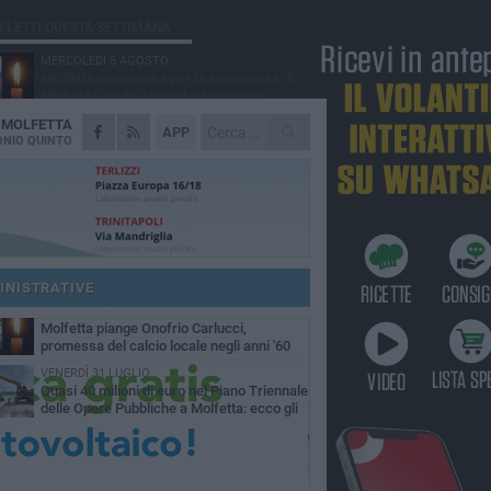
Ù LETTI QUESTA SETTIMANA
MERCOLEDÌ 5 AGOSTO
Molfetta commossa per la scomparsa di
Michele Cilardi: il ricordo degli amici
A
MOLFETTA
VENERDÌ 31 LUGLIO
APP
TARI 2026, il Sindaco anticipa gli aumenti:
NIO QUINTO
«Bonus e sconti per limitare l'impatto sulle
iglie»
SABATO 1 AGOSTO
La MTM Molfetta cerca autisti e
accompagnatori per gli scuolabus:
blicato il bando
SABATO 1 AGOSTO
Consiglio comunale, Siragusa replica ad
Amato: «Mai limitato il diritto di parola, ho
INISTRATIVE
to rispettare il regolamento»
VENERDÌ 31 LUGLIO
Molfetta piange Onofrio Carlucci,
promessa del calcio locale negli anni '60
VENERDÌ 31 LUGLIO
Quasi 40 milioni di euro nel Piano Triennale
delle Opere Pubbliche a Molfetta: ecco gli
erventi previsti fino al 2028