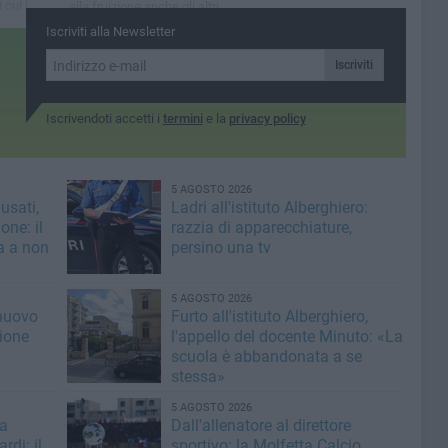
 cui i
alla fruizione anche gli altri
eso atto
siti nella disponibilità del
Iscriviti alla Newsletter
Comune di Molfetta
Iscriviti
Iscrivendoti accetti i
termini
e la
privacy policy
5 AGOSTO 2026
usati,
Ladri all'istituto Alberghiero:
one: il
razzia di apparecchiature,
a a non
persino una tv
5 AGOSTO 2026
 nuovo
Furto all'istituto Alberghiero,
ione
l'appello del docente Minuto: «La
scuola è abbandonata a se
stessa»
5 AGOSTO 2026
a
Dall'allenatore al direttore
rdi: il
sportivo: la Molfetta Calcio