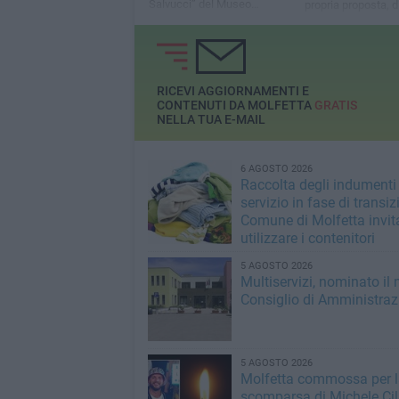
Salvucci” del Museo
propria proposta, di
Diocesano
referenti hanno pr
RICEVI AGGIORNAMENTI E
CONTENUTI DA MOLFETTA
GRATIS
NELLA TUA E-MAIL
6 AGOSTO 2026
Raccolta degli indumenti 
servizio in fase di transizi
Comune di Molfetta invit
utilizzare i contenitori
5 AGOSTO 2026
Multiservizi, nominato il
Consiglio di Amministraz
5 AGOSTO 2026
Molfetta commossa per l
scomparsa di Michele Cila