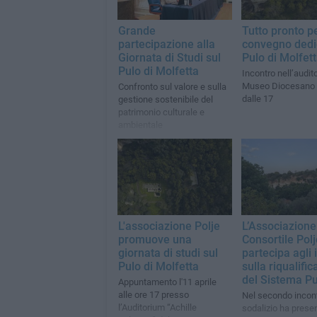
Grande
Tutto pronto pe
partecipazione alla
convegno dedi
Giornata di Studi sul
Pulo di Molfet
Pulo di Molfetta
Incontro nell’audit
Museo Diocesano a
Confronto sul valore e sulla
dalle 17
gestione sostenibile del
patrimonio culturale e
ambientale
L'associazione Polje
L’Associazione
promuove una
Consortile Polj
giornata di studi sul
partecipa agli 
Pulo di Molfetta
sulla riqualifi
del Sistema Pu
Appuntamento l'11 aprile
alle ore 17 presso
Nel secondo incont
l’Auditorium “Achille
sodalizio ha presen