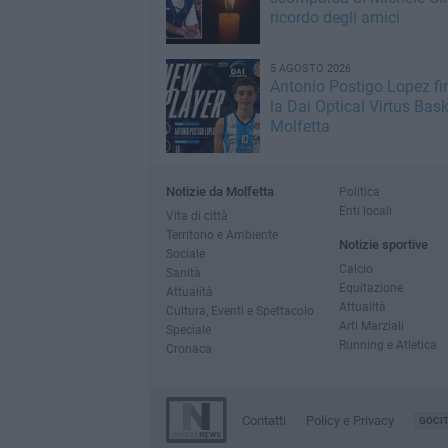
ricordo degli amici
5 AGOSTO 2026
Antonio Postigo Lopez f
la Dai Optical Virtus Bask
Molfetta
Notizie da Molfetta
Politica
Enti locali
Vita di città
Territorio e Ambiente
Notizie sportive
Sociale
Calcio
Sanità
Equitazione
Attualità
Attualità
Cultura, Eventi e Spettacolo
Arti Marziali
Speciale
Running e Atletica
Cronaca
Contatti
Policy e Privacy
GOCI