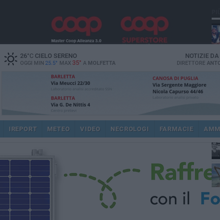
PI
26
°C
CIELO SERENO
NOTIZIE D
35°
OGGI MIN
25.5°
MAX
A
MOLFETTA
DIRETTORE
ANTO
fam
pub
IREPORT
METEO
VIDEO
NECROLOGI
FARMACIE
AMM
fat
int