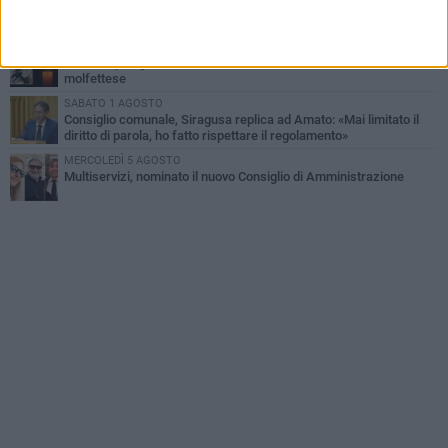
La MTM Molfetta cerca autisti e accompagnatori per gli
scuolabus: pubblicato il bando
GIOVEDÌ 6 AGOSTO
Molfetta piange Marta Maria Pisani, ultima maestra della sartoria
molfettese
SABATO 1 AGOSTO
Consiglio comunale, Siragusa replica ad Amato: «Mai limitato il
diritto di parola, ho fatto rispettare il regolamento»
MERCOLEDÌ 5 AGOSTO
Multiservizi, nominato il nuovo Consiglio di Amministrazione