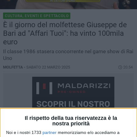
CULTURA, EVENTI E SPETTACOLO
È il giorno del molfettese Giuseppe de
Bari ad "Affari Tuoi": ha vinto 100mila
euro
Il classe 1986 stasera concorrente nel game show di Rai
Uno
MOLFETTA -
SABATO 22 MARZO 2025
20.54
Il rispetto della tua riservatezza è la
nostra priorità
Noi e i nostri 1733
partner
memorizziamo e/o accediamo a