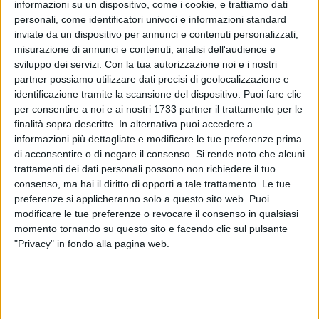
informazioni su un dispositivo, come i cookie, e trattiamo dati
personali, come identificatori univoci e informazioni standard
inviate da un dispositivo per annunci e contenuti personalizzati,
misurazione di annunci e contenuti, analisi dell'audience e
sviluppo dei servizi.
Con la tua autorizzazione noi e i nostri
530
partner possiamo utilizzare dati precisi di geolocalizzazione e
identificazione tramite la scansione del dispositivo. Puoi fare clic
per consentire a noi e ai nostri 1733 partner il trattamento per le
Il molfettese Giuseppe de Bari stasera è grande protagonista
finalità sopra descritte. In alternativa puoi accedere a
informazioni più dettagliate e modificare le tue preferenze prima
ad "Affari Tuoi", il popolare programma televisivo in onda su
di acconsentire o di negare il consenso.
Si rende noto che alcuni
Rai1 e condotto da Stefano De Martino, in cui rappresenta la
trattamenti dei dati personali possono non richiedere il tuo
regione Puglia.
consenso, ma hai il diritto di opporti a tale trattamento. Le tue
preferenze si applicheranno solo a questo sito web. Puoi
Classe 1986, vanta radici profondamente legate a Molfetta
modificare le tue preferenze o revocare il consenso in qualsiasi
pur essendo residente a Bisceglie. Ha iniziato la sua
momento tornando su questo sito e facendo clic sul pulsante
partecipazione come "pacchista" pugliese il 4 marzo scorso
"Privacy" in fondo alla pagina web.
e porta con sé l'orgoglio e le tradizioni della sua terra: nella
vita quotidiana è insegnante e istruttore cinofilo
Giuseppe De Bari si cimenta stasera nell'apertura dei pacchi,