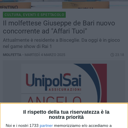
CULTURA, EVENTI E SPETTACOLO
Il molfettese Giuseppe de Bari nuovo
concorrente ad "Affari Tuoi"
Attualmente è residente a Bisceglie. Da oggi è in gioco
nel game show di Rai 1
MOLFETTA -
MARTEDÌ 4 MARZO 2025
23.18
Il rispetto della tua riservatezza è la
nostra priorità
Noi e i nostri 1733
partner
memorizziamo e/o accediamo a