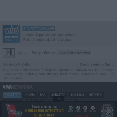
MOLFETTAVIVA APP
Scarica l'applicazione per iPhone,
iPad e Android e ricevi notizie push
Contatti
Policy e Privacy
GOCITY NEWS PLATFORM
Notizie da
Molfetta
Direttore
Antonio Quinto
© 2001-2026 MolfettaViva è un portale gestito da InnovaNews srl. Partita iva
08059640725. Testata giornalistica registrata presso il Tribunale di Trani. Tutti
i diritti riservati.
MOLFETTA
ANDRIA
BARI
BARLETTA
BISCEGLIE
BITONTO
CANOSA
CERIGNOLA
CORATO
GIOVINAZZO
MARGHERITA DI SAVOIA
MINERVINO
MODUGNO
PUGLIA
RUVO
SAN FERDINANDO
SPINAZZOLA
TERLIZZI
TRANI
TRINITAPOLI