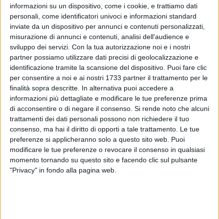
informazioni su un dispositivo, come i cookie, e trattiamo dati
personali, come identificatori univoci e informazioni standard
inviate da un dispositivo per annunci e contenuti personalizzati,
269
misurazione di annunci e contenuti, analisi dell'audience e
sviluppo dei servizi.
Con la tua autorizzazione noi e i nostri
partner possiamo utilizzare dati precisi di geolocalizzazione e
identificazione tramite la scansione del dispositivo. Puoi fare clic
Risiede a Bisceglie ma è molfettese il nuovo concorrente di
per consentire a noi e ai nostri 1733 partner il trattamento per le
"Affari Tuoi", il popolare programma televisivo in onda su
finalità sopra descritte. In alternativa puoi accedere a
Rai1 e condotto da Stefano De Martino, che rappresenta la
informazioni più dettagliate e modificare le tue preferenze prima
regione Puglia.
di acconsentire o di negare il consenso.
Si rende noto che alcuni
trattamenti dei dati personali possono non richiedere il tuo
Si tratta di Giuseppe De Bari, nato nel 1986, un concorrente
consenso, ma hai il diritto di opporti a tale trattamento. Le tue
preferenze si applicheranno solo a questo sito web. Puoi
che vanta radici profondamente legate a Molfetta. Con la
modificare le tue preferenze o revocare il consenso in qualsiasi
sua partecipazione, diventa il nuovo "pacchista" pugliese e
momento tornando su questo sito e facendo clic sul pulsante
porta con sé l'orgoglio e le tradizioni della sua terra.
"Privacy" in fondo alla pagina web.
La sua presenza nel celebre format televisivo, seguito da
milioni di spettatori in tutta Italia, gli offrirà l'opportunità di
mettersi alla prova e di rappresentare la sua regione in