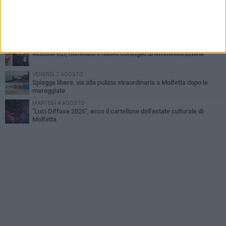
del Gargano
GIOVEDÌ 6 AGOSTO
Molfetta piange Marta Maria Pisani, ultima maestra della sartoria
molfettese
MERCOLEDÌ 5 AGOSTO
Multiservizi, nominato il nuovo Consiglio di Amministrazione
VENERDÌ 7 AGOSTO
Spiagge libere, via alla pulizia straordinaria a Molfetta dopo le
mareggiate
MARTEDÌ 4 AGOSTO
"Luci Diffuse 2026", ecco il cartellone dell'estate culturale di
Molfetta