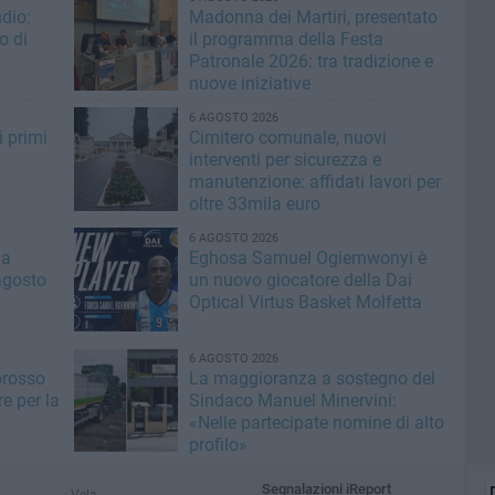
dio:
Madonna dei Martiri, presentato
o di
il programma della Festa
Patronale 2026: tra tradizione e
nuove iniziative
6 AGOSTO 2026
i primi
Cimitero comunale, nuovi
interventi per sicurezza e
manutenzione: affidati lavori per
oltre 33mila euro
6 AGOSTO 2026
la
Eghosa Samuel Ogiemwonyi è
agosto
un nuovo giocatore della Dai
Optical Virtus Basket Molfetta
6 AGOSTO 2026
orosso
La maggioranza a sostegno del
e per la
Sindaco Manuel Minervini:
«Nelle partecipate nomine di alto
profilo»
Segnalazioni iReport
Vela