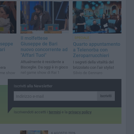
Il molfettese
SPECIALE
useppe
Giuseppe de Bari
Quarto appuntamento
ari
nuovo concorrente ad
a Telenorba con
"Affari Tuoi"
Zeroparrucchieri
Attualmente è residente a
I segreti della vitalità del
Bisceglie. Da oggi è in gioco
sera
brizzolato con l'air stylist
nel game show di Rai 1
game show
Silvio de Gennaro
Iscriviti alla Newsletter
Iscriviti
Iscrivendoti accetti i
termini
e la
privacy policy
6 AGOSTO 2026