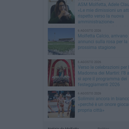
ASM Molfetta, Adele Clau
«Le mie dimissioni un att
rispetto verso la nuova
amministrazione»
6 AGOSTO 2026
Molfetta Calcio, arrivano 
annunci sulla rosa per la
prossima stagione
6 AGOSTO 2026
Verso le celebrazioni per 
Madonna dei Martiri: l’8 
si apre il programma dei
festeggiamenti 2026
6 AGOSTO 2026
Solimini ancora in bianc
«perché è un onore giocar
propria città»
Notizie da Molfetta
Politica