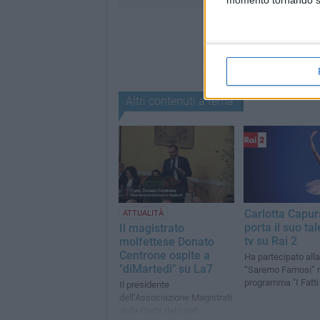
momento tornando su 
Altri contenuti a tema
Carlotta Capur
ATTUALITÀ
porta il suo tal
Il magistrato
tv su Rai 2
molfettese Donato
Centrone ospite a
Ha partecipato alla
"diMartedì" su La7
“Saremo Famosi” 
programma "I Fatti 
Il presidente
dell’Associazione Magistrati
della Corte dei conti