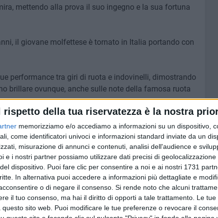
ira, mettendo alla prova il suo ingegno e la sua fortuna
nni, il giovane molfettese è tornato in Italia portando con
sue performance tra giri di ruota e indovinelli, dimostrando
no brillare ovunque, anche sulle note della famosa ruota
l rispetto della tua riservatezza è la nostra prior
 giorni alle 20:35 su Canale 5.
artner
memorizziamo e/o accediamo a informazioni su un dispositivo, c
ali, come identificatori univoci e informazioni standard inviate da un di
zzati, misurazione di annunci e contenuti, analisi dell'audience e svilupp
i e i nostri partner possiamo utilizzare dati precisi di geolocalizzazione 
del dispositivo. Puoi fare clic per consentire a noi e ai nostri 1731 partn
6 AGOSTO 2026
critte. In alternativa puoi accedere a informazioni più dettagliate e modif
ore a
Molfetta piange Marta Maria
al largo
acconsentire o di negare il consenso.
Pisani, ultima maestra della
Si rende noto che alcuni trattamen
sartoria molfettese
e il tuo consenso, ma hai il diritto di opporti a tale trattamento. Le tue
 questo sito web. Puoi modificare le tue preferenze o revocare il conse