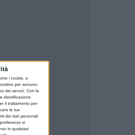
ità
ome i cookie, e
spositivo per annunci
o dei servizi.
Con la
e identificazione
er il trattamento per
icare le tue
ti dei dati personali
 preferenze si
nso in qualsiasi