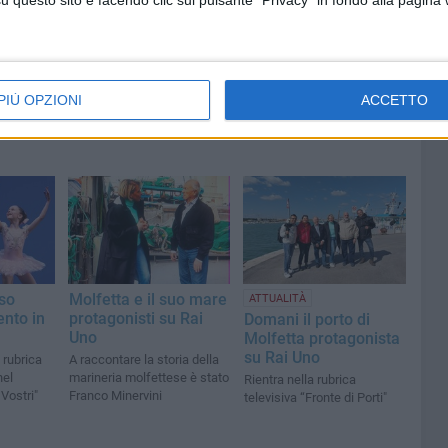
questo sito e facendo clic sul pulsante "Privacy" in fondo alla pagina
PIÙ OPZIONI
ACCETTO
so
Molfetta e il suo mare
ATTUALITÀ
ento in
protagonisti su Rai
Domani il porto di
Uno
Molfetta protagonista
su Rai Uno
 rubrica
A raccontare la storia della
nel
marineria molfettese è stato
Rientra nella rubrica
Vostri"
Franco Minervini
televisiva “Fronte di Porti"