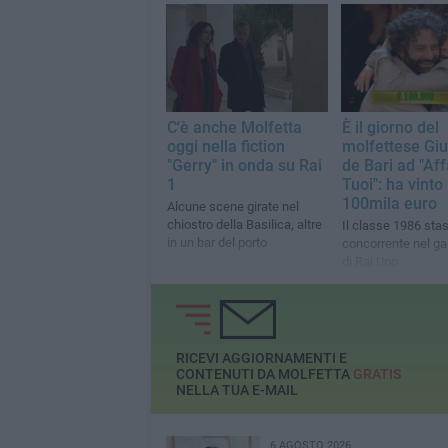
interverrà nel talk condotto
da Giovanni Floris
C'è anche Molfetta
È il giorno del
oggi nella fiction
molfettese Gi
"Gerry" in onda su Rai
de Bari ad "Aff
1
Tuoi": ha vinto
100mila euro
Alcune scene girate nel
chiostro della Basilica, altre
Il classe 1986 sta
in un bar del porto
concorrente nel 
di Rai Uno
RICEVI AGGIORNAMENTI E
CONTENUTI DA MOLFETTA
GRATIS
NELLA TUA E-MAIL
6 AGOSTO 2026