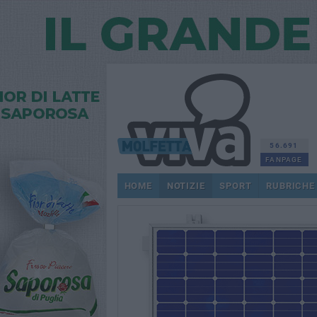
56.691
FANPAGE
HOME
NOTIZIE
SPORT
RUBRICHE