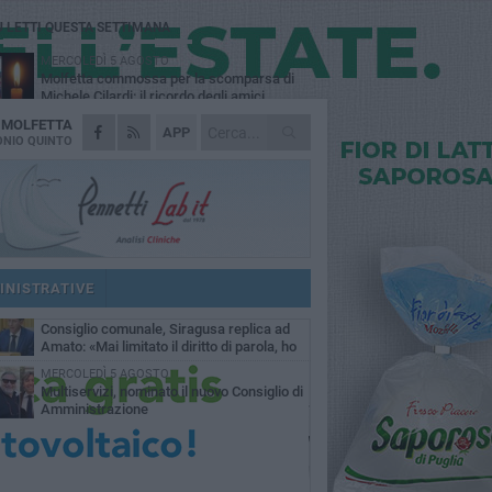
Ù LETTI QUESTA SETTIMANA
MERCOLEDÌ 5 AGOSTO
Molfetta commossa per la scomparsa di
Michele Cilardi: il ricordo degli amici
A
MOLFETTA
GIOVEDÌ 6 AGOSTO
APP
Marittimo molfettese muore a bordo di un
NIO QUINTO
peschereccio al largo del Gargano
SABATO 1 AGOSTO
La MTM Molfetta cerca autisti e
accompagnatori per gli scuolabus:
blicato il bando
GIOVEDÌ 6 AGOSTO
Molfetta piange Marta Maria Pisani, ultima
maestra della sartoria molfettese
INISTRATIVE
SABATO 1 AGOSTO
Consiglio comunale, Siragusa replica ad
Amato: «Mai limitato il diritto di parola, ho
to rispettare il regolamento»
MERCOLEDÌ 5 AGOSTO
Multiservizi, nominato il nuovo Consiglio di
Amministrazione