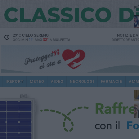
PI
29
°C
CIELO SERENO
NOTIZIE D
33°
OGGI MIN
24°
MAX
A
MOLFETTA
DIRETTORE
ANTO
pub
IREPORT
METEO
VIDEO
NECROLOGI
FARMACIE
AMM
fat