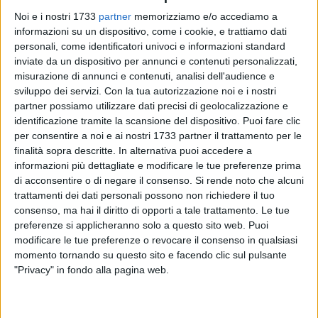
Noi e i nostri 1733
partner
memorizziamo e/o accediamo a
informazioni su un dispositivo, come i cookie, e trattiamo dati
personali, come identificatori univoci e informazioni standard
23
inviate da un dispositivo per annunci e contenuti personalizzati,
misurazione di annunci e contenuti, analisi dell'audience e
sviluppo dei servizi.
Con la tua autorizzazione noi e i nostri
partner possiamo utilizzare dati precisi di geolocalizzazione e
Quarto appuntamento targato
Mattino Norba
per
identificazione tramite la scansione del dispositivo. Puoi fare clic
Zeroparrucchieri
di Molfetta.
Una puntata
dedicata al
per consentire a noi e ai nostri 1733 partner il trattamento per le
mondo maschile tra colorazione e stile, grazie alla presenza
finalità sopra descritte. In alternativa puoi accedere a
dell'hairstylist
Silvio de Gennaro
, che ha dispensato consigli
informazioni più dettagliate e modificare le tue preferenze prima
di acconsentire o di negare il consenso.
Si rende noto che alcuni
e dettagli tecnici ai telespettatori. Puntata focalizzata anche
trattamenti dei dati personali possono non richiedere il tuo
sulla sana alimentazione grazie alla presenza della
consenso, ma hai il diritto di opporti a tale trattamento. Le tue
dietologa-nutrizionista, dott.ssa
Rossella Tatoli
.
preferenze si applicheranno solo a questo sito web. Puoi
modificare le tue preferenze o revocare il consenso in qualsiasi
A margine della puntata, Silvio de Gennaro ha dichiarato:
momento tornando su questo sito e facendo clic sul pulsante
"L'uomo cura sempre più la propria immagine soprattutto
"Privacy" in fondo alla pagina web.
con l'avanzare dell'età e per questo con il mio metodo dono
corpo e vitalità al tanto amato brizzolato".