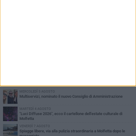
PIÙ LETTI QUESTA SETTIMANA
MERCOLEDÌ 5 AGOSTO
Molfetta commossa per la scomparsa di Michele Cilardi: il ricordo
degli amici
GIOVEDÌ 6 AGOSTO
Marittimo molfettese muore a bordo di un peschereccio al largo
del Gargano
GIOVEDÌ 6 AGOSTO
Molfetta piange Marta Maria Pisani, ultima maestra della sartoria
molfettese
MERCOLEDÌ 5 AGOSTO
Multiservizi, nominato il nuovo Consiglio di Amministrazione
MARTEDÌ 4 AGOSTO
"Luci Diffuse 2026", ecco il cartellone dell'estate culturale di
Molfetta
VENERDÌ 7 AGOSTO
Spiagge libere, via alla pulizia straordinaria a Molfetta dopo le
mareggiate