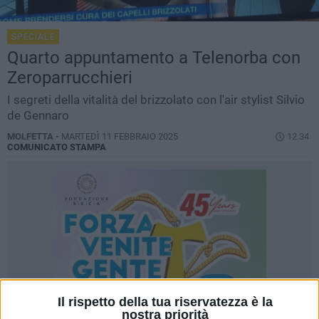
SPECIALE
Quarto appuntamento a Telenorba con
Zeroparrucchieri
I segreti della vitalità del brizzolato con l'air stylist Silvio
de Gennaro
MOLFETTA -
MARTEDÌ 11 FEBBRAIO 2025
12.34
COMUNICATO STAMPA
Il rispetto della tua riservatezza è la
nostra priorità