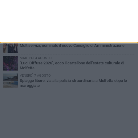
GIOVEDÌ 6 AGOSTO
Marittimo molfettese muore a bordo di un peschereccio al largo
del Gargano
GIOVEDÌ 6 AGOSTO
Molfetta piange Marta Maria Pisani, ultima maestra della sartoria
molfettese
MERCOLEDÌ 5 AGOSTO
Multiservizi, nominato il nuovo Consiglio di Amministrazione
MARTEDÌ 4 AGOSTO
"Luci Diffuse 2026", ecco il cartellone dell'estate culturale di
Molfetta
VENERDÌ 7 AGOSTO
Spiagge libere, via alla pulizia straordinaria a Molfetta dopo le
mareggiate