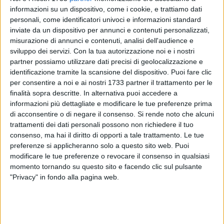
informazioni su un dispositivo, come i cookie, e trattiamo dati
2
personali, come identificatori univoci e informazioni standard
inviate da un dispositivo per annunci e contenuti personalizzati,
misurazione di annunci e contenuti, analisi dell'audience e
sviluppo dei servizi.
Con la tua autorizzazione noi e i nostri
Il Comune di Molfetta, su richiesta della Croce Rossa, ha
partner possiamo utilizzare dati precisi di geolocalizzazione e
aderito alla iniziativa M'illumino di meno. Simbolicamente
identificazione tramite la scansione del dispositivo. Puoi fare clic
saranno spente, dalle 20.00 ale 20.15, le luci del Duomo.
per consentire a noi e ai nostri 1733 partner il trattamento per le
finalità sopra descritte. In alternativa puoi accedere a
informazioni più dettagliate e modificare le tue preferenze prima
Per l'occasione la Croce Rossa ha invitato anche gli esercizi
di acconsentire o di negare il consenso.
Si rende noto che alcuni
commerciali e della ristorazione a spegnere per qualche
trattamenti dei dati personali possono non richiedere il tuo
minuto le insegne e, dove possibile, organizzare cene a lume
consenso, ma hai il diritto di opporti a tale trattamento. Le tue
di candela. L'invito a spegnere simbolicamente, per qualche
preferenze si applicheranno solo a questo sito web. Puoi
minuto, le luci non indispensabili, è esteso a tutti i cittadini.
modificare le tue preferenze o revocare il consenso in qualsiasi
momento tornando su questo sito e facendo clic sul pulsante
L'iniziativa, a Molfetta, è promossa dall'assessorato
"Privacy" in fondo alla pagina web.
all'ambiente che ha accolto l'invito della sezione locale della
Croce rossa italiana.