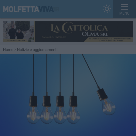
MENU
Home
Notizie e aggiornamenti