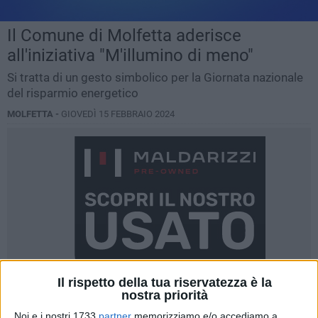
Il Comune di Molfetta aderisce
all'iniziativa "M'illumino di meno"
Si tratta di un gesto simbolico per la Giornata nazionale
del risparmio energetico
MOLFETTA -
GIOVEDÌ 15 FEBBRAIO 2024
Il rispetto della tua riservatezza è la
nostra priorità
Noi e i nostri 1733
partner
memorizziamo e/o accediamo a