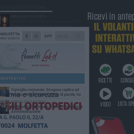
Ù LETTI QUESTA SETTIMANA
MERCOLEDÌ 5 AGOSTO
Molfetta commossa per la scomparsa di
Michele Cilardi: il ricordo degli amici
A
MOLFETTA
GIOVEDÌ 6 AGOSTO
APP
Marittimo molfettese muore a bordo di un
NIO QUINTO
peschereccio al largo del Gargano
SABATO 1 AGOSTO
La MTM Molfetta cerca autisti e
accompagnatori per gli scuolabus:
blicato il bando
GIOVEDÌ 6 AGOSTO
Molfetta piange Marta Maria Pisani, ultima
maestra della sartoria molfettese
INISTRATIVE
SABATO 1 AGOSTO
Consiglio comunale, Siragusa replica ad
Amato: «Mai limitato il diritto di parola, ho
to rispettare il regolamento»
MERCOLEDÌ 5 AGOSTO
Multiservizi, nominato il nuovo Consiglio di
Amministrazione