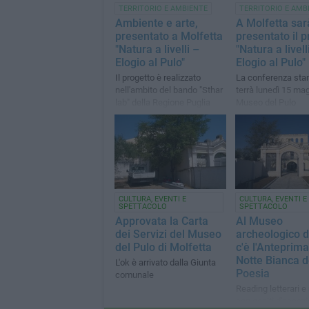
TERRITORIO E AMBIENTE
TERRITORIO E AMB
Ambiente e arte,
A Molfetta sar
presentato a Molfetta
presentato il p
"Natura a livelli –
"Natura a livelli
Elogio al Pulo"
Elogio al Pulo"
Il progetto è realizzato
La conferenza sta
nell'ambito del bando "Sthar
terrà lunedì 15 mag
lab" della Regione Puglia
Museo del Pulo
CULTURA, EVENTI E
CULTURA, EVENTI E
SPETTACOLO
SPETTACOLO
Approvata la Carta
Al Museo
dei Servizi del Museo
archeologico d
del Pulo di Molfetta
c'è l'Anteprima
Notte Bianca d
L'ok è arrivato dalla Giunta
Poesia
comunale
Reading letterari 
con ospiti d'eccezi