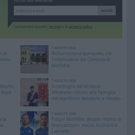
Iscriviti alla Newsletter
Iscriviti
Iscrivendoti accetti i
termini
e la
privacy policy
7 AGOSTO 2026
i di
Rottamazione-quinquies, c'è
ttesi
l'informativa del Comune di
Molfetta
7 AGOSTO 2026
artiri,
Il cordoglio del sindaco
 truck
Minervini: «Vicini alla famiglia
del marittimo deceduto a Vieste»
7 AGOSTO 2026
a la
Fulgor Molfetta, doppio ritorno in
he
biancazzurro: riecco Andriani e
Leonetti