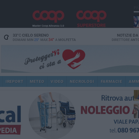
PI
33
°C
CIELO SERENO
NOTIZIE D
34°
DOMANI MIN
25°
MAX
A
MOLFETTA
DIRETTORE
ANTO
pub
IREPORT
METEO
VIDEO
NECROLOGI
FARMACIE
AMM
fat