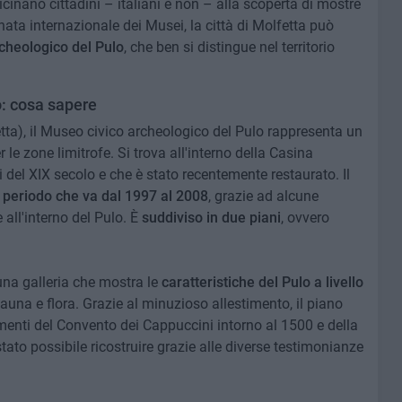
cinano cittadini – italiani e non – alla scoperta di mostre
nata internazionale dei Musei, la città di Molfetta può
cheologico del Pulo
, che ben si distingue nel territorio
: cosa sapere
tta), il Museo civico archeologico del Pulo rappresenta un
 le zone limitrofe. Si trova all'interno della Casina
izi del XIX secolo e che è stato recentemente restaurato. Il
l periodo che va dal 1997 al 2008
, grazie ad alcune
all'interno del Pulo. È
suddiviso in due piani
, ovvero
una galleria che mostra le
caratteristiche del Pulo a livello
una e flora. Grazie al minuzioso allestimento, il piano
imenti del Convento dei Cappuccini intorno al 1500 e della
tato possibile ricostruire grazie alle diverse testimonianze