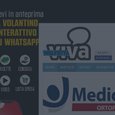
56.691
FANPAGE
HOME
NOTIZIE
SPORT
RUBRICHE