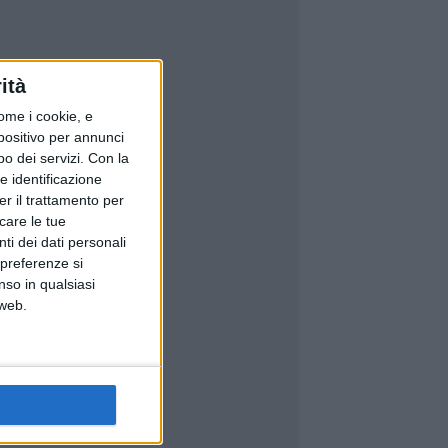
ità
ome i cookie, e
spositivo per annunci
o dei servizi.
Con la
e identificazione
er il trattamento per
icare le tue
ti dei dati personali
 preferenze si
nso in qualsiasi
 web.