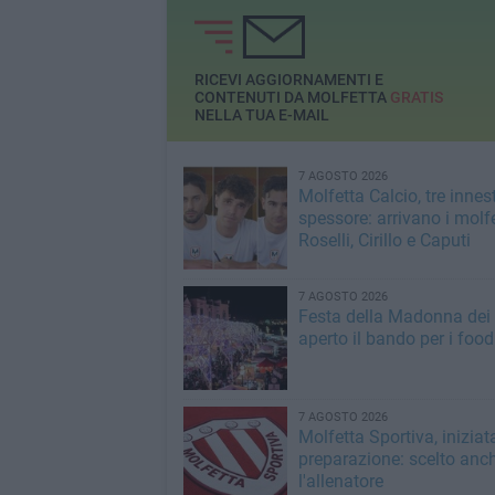
ore 20
RICEVI AGGIORNAMENTI E
CONTENUTI DA MOLFETTA
GRATIS
NELLA TUA E-MAIL
7 AGOSTO 2026
Molfetta Calcio, tre innest
spessore: arrivano i molfe
Roselli, Cirillo e Caputi
7 AGOSTO 2026
Festa della Madonna dei M
aperto il bando per i food
7 AGOSTO 2026
Molfetta Sportiva, iniziat
preparazione: scelto anc
l'allenatore