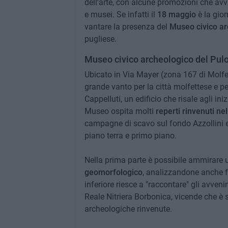
dell'arte, con alcune promozioni che avvi
e musei. Se infatti il
18 maggio
è la gior
vantare la presenza del
Museo civico ar
pugliese.
Museo civico archeologico del Pulo
Ubicato in Via Mayer (zona 167 di Molfe
grande vanto per la città molfettese e per
Cappelluti, un edificio che risale agli in
Museo ospita molti
reperti rinvenuti ne
campagne di scavo sul fondo Azzollini e 
piano terra e primo piano.
Nella prima parte è possibile ammirare 
geomorfologico
, analizzandone anche fa
inferiore riesce a "raccontare" gli avven
Reale Nitriera Borbonica, vicende che è s
archeologiche rinvenute.