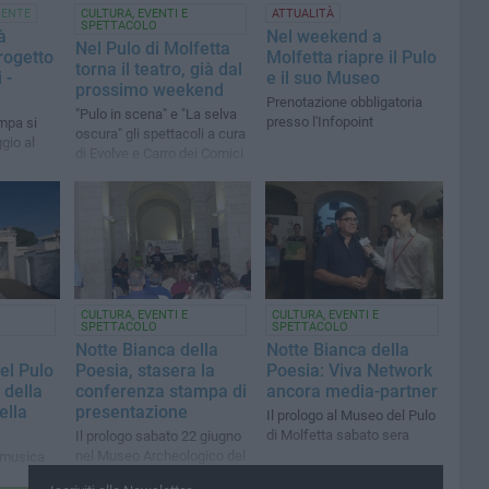
IENTE
CULTURA, EVENTI E
ATTUALITÀ
SPETTACOLO
à
Nel weekend a
Nel Pulo di Molfetta
rogetto
Molfetta riapre il Pulo
torna il teatro, già dal
 -
e il suo Museo
prossimo weekend
Prenotazione obbligatoria
"Pulo in scena" e "La selva
presso l'Infopoint
mpa si
oscura" gli spettacoli a cura
gio al
di Evolve e Carro dei Comici
CULTURA, EVENTI E
CULTURA, EVENTI E
SPETTACOLO
SPETTACOLO
Notte Bianca della
Notte Bianca della
el Pulo
Poesia, stasera la
Poesia: Viva Network
 della
conferenza stampa di
ancora media-partner
ella
presentazione
Il prologo al Museo del Pulo
di Molfetta sabato sera
Il prologo sabato 22 giugno
nel Museo Archeologico del
e musica
Pulo a Molfetta
one dalle