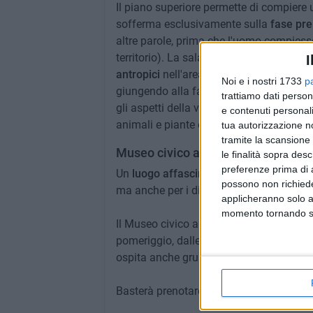
Il piano superiore permette di compiere u
sofferma esclusivamente sulla
fase pre
altre parole, prima che l'uomo compiesse
territorio). La sala della "Linea del Te
I
antropici
nell'area delle Murge, contando i
Noi e i nostri 1733
p
giungendo alla fase neolitica nell'area d
trattiamo dati person
gli aspetti della vita quotidiana, la lavor
e contenuti personali
animali e piante e anche i riti legati a cu
tua autorizzazione no
tramite la scansione 
Museo civico archeologico del Pulo,
le finalità sopra des
preferenze prima di 
Un
luogo affascinante da visitare
e scopr
possono non richieder
ma anche per i diversi turisti che fanno t
applicheranno solo a
momento tornando su 
Il Museo civico archeologico del Pulo è 
pomeriggio, dalle ore 15 alle ore 17,
l'in
ospita anche gruppi e classi scolastiche 
Basterà prenotare tramite sito ufficiale, 