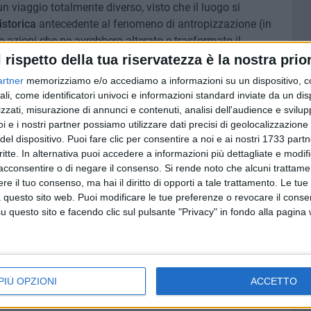
n viaggio totalmente diverso, visto che il luogo si
istorica
antecedente al fenomeno di antropizzazione (in
 azioni che ne avrebbero alterato e trasformato il
mpo" mostra un'anteprima del
mutamento degli eventi
l rispetto della tua riservatezza è la nostra prior
l periodo che va dal paleolitico all'età del ferro,
artner
memorizziamo e/o accediamo a informazioni su un dispositivo, c
el Pulo. In questo intenso percorso è possibile individuare
ali, come identificatori univoci e informazioni standard inviate da un di
azione di ceramica e pietra, l'utilizzo che veniva fatto di
zzati, misurazione di annunci e contenuti, analisi dell'audience e svilupp
lti ed episodi funerari.
i e i nostri partner possiamo utilizzare dati precisi di geolocalizzazione 
del dispositivo. Puoi fare clic per consentire a noi e ai nostri 1733 partn
 un luogo da visitare
critte. In alternativa puoi accedere a informazioni più dettagliate e modif
acconsentire o di negare il consenso.
Si rende noto che alcuni trattamen
ire, non soltanto per i cittadini (e residenti) molfettesi,
e il tuo consenso, ma hai il diritto di opporti a tale trattamento. Le tue
appa a Molfetta e ai cittadini delle zone limitrofe.
 questo sito web. Puoi modificare le tue preferenze o revocare il conse
questo sito e facendo clic sul pulsante "Privacy" in fondo alla pagina
aperto Sabato e Domenica dalle ore 10 alle ore 13 e, nel
gresso è gratuito
e, su prenotazione ed eventuali richieste,
nei giorni della settimana.
PIÙ OPZIONI
ACCETTO
dove sarà possibile trovare qualsiasi recapito.