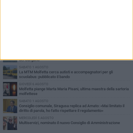
PIÙ LETTI QUESTA SETTIMANA
MERCOLEDÌ 5 AGOSTO
Molfetta commossa per la scomparsa di Michele Cilardi: il ricordo
degli amici
GIOVEDÌ 6 AGOSTO
Marittimo molfettese muore a bordo di un peschereccio al largo
del Gargano
SABATO 1 AGOSTO
La MTM Molfetta cerca autisti e accompagnatori per gli
scuolabus: pubblicato il bando
GIOVEDÌ 6 AGOSTO
Molfetta piange Marta Maria Pisani, ultima maestra della sartoria
molfettese
SABATO 1 AGOSTO
Consiglio comunale, Siragusa replica ad Amato: «Mai limitato il
diritto di parola, ho fatto rispettare il regolamento»
MERCOLEDÌ 5 AGOSTO
Multiservizi, nominato il nuovo Consiglio di Amministrazione