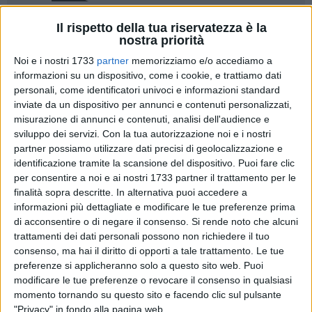
Il rispetto della tua riservatezza è la
A cura di
nostra priorità
MARIA MARINO
Noi e i nostri 1733
partner
memorizziamo e/o accediamo a
informazioni su un dispositivo, come i cookie, e trattiamo dati
personali, come identificatori univoci e informazioni standard
Da una parte i residenti, ma non tutti, dall'altra il proprietario
inviate da un dispositivo per annunci e contenuti personalizzati,
di una attività commerciale. In mezzo, e non solo
misurazione di annunci e contenuti, analisi dell'audience e
metaforicamente, Piazza Principe di Napoli.
sviluppo dei servizi.
Con la tua autorizzazione noi e i nostri
I primi, rivendicando tranquillità e maggiore vivibilità del
partner possiamo utilizzare dati precisi di geolocalizzazione e
posto, accuserebbero il secondo di non rispettare le regole. Il
identificazione tramite la scansione del dispositivo. Puoi fare clic
per consentire a noi e ai nostri 1733 partner il trattamento per le
secondo, rimandando le accuse al mittente, rivendicherebbe
finalità sopra descritte. In alternativa puoi accedere a
la sua idea di aprire una attività in un periodo di crisi
informazioni più dettagliate e modificare le tue preferenze prima
scegliendo appositamente quella piazza per darle la
di acconsentire o di negare il consenso.
Si rende noto che alcuni
considerazione che fino a un anno fa, secondo lui, non
trattamenti dei dati personali possono non richiedere il tuo
aveva. E che, venerdì 11 luglio, si è visto sequestrare
consenso, ma hai il diritto di opporti a tale trattamento. Le tue
l'impianto audio del suo locale dalla forze dell'ordine, ultimo
preferenze si applicheranno solo a questo sito web. Puoi
avvenimento di una disputa che si consumerebbe da quasi
modificare le tue preferenze o revocare il consenso in qualsiasi
momento tornando su questo sito e facendo clic sul pulsante
dodici mesi.
"Privacy" in fondo alla pagina web.