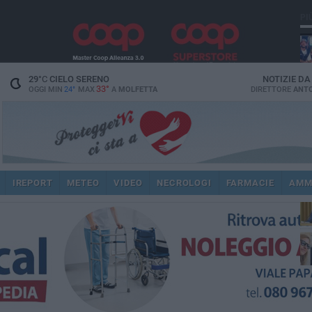
PI
29
°C
CIELO SERENO
NOTIZIE D
33°
OGGI MIN
24°
MAX
A
MOLFETTA
DIRETTORE
ANTO
pub
IREPORT
METEO
VIDEO
NECROLOGI
FARMACIE
AMM
fat