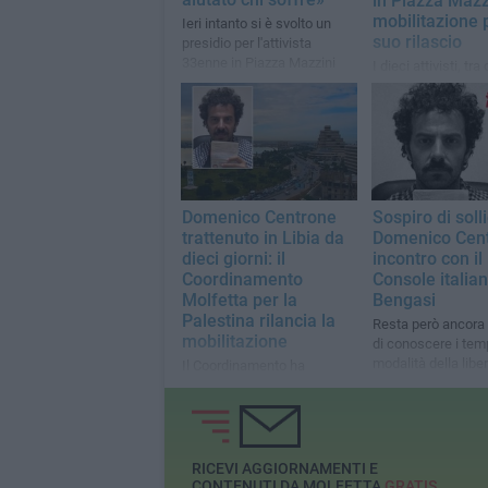
in Piazza Mazz
mobilitazione p
Ieri intanto si è svolto un
suo rilascio
presidio per l'attivista
33enne in Piazza Mazzini
I dieci attivisti, tra
cittadini italiani, 
parte del convoglio
Global Sumud Floti
Domenico Centrone
Sospiro di soll
trattenuto in Libia da
Domenico Cent
dieci giorni: il
incontro con il
Coordinamento
Console italia
Molfetta per la
Bengasi
Palestina rilancia la
Resta però ancora 
mobilitazione
di conoscere i temp
modalità della libe
Il Coordinamento ha
sottolineato l'importanza di
mantenere alta l'attenzione
sul caso
RICEVI AGGIORNAMENTI E
CONTENUTI DA MOLFETTA
GRATIS