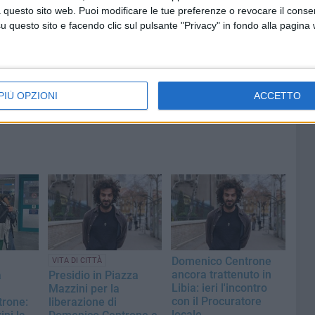
al largo
Pisani, ultima maestra della
 questo sito web. Puoi modificare le tue preferenze o revocare il conse
sartoria molfettese
questo sito e facendo clic sul pulsante "Privacy" in fondo alla pagina
PIÙ OPZIONI
ACCETTO
Domenico Centrone
VITA DI CITTÀ
ancora trattenuto in
a
Presidio in Piazza
Libia: ieri l'incontro
Mazzini per la
con il Procuratore
rone:
liberazione di
locale