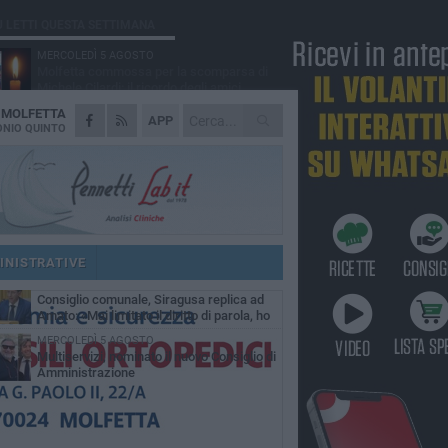
Ù LETTI QUESTA SETTIMANA
MERCOLEDÌ 5 AGOSTO
Molfetta commossa per la scomparsa di
Michele Cilardi: il ricordo degli amici
A
MOLFETTA
GIOVEDÌ 6 AGOSTO
APP
Marittimo molfettese muore a bordo di un
NIO QUINTO
peschereccio al largo del Gargano
SABATO 1 AGOSTO
La MTM Molfetta cerca autisti e
accompagnatori per gli scuolabus:
blicato il bando
GIOVEDÌ 6 AGOSTO
Molfetta piange Marta Maria Pisani, ultima
maestra della sartoria molfettese
INISTRATIVE
SABATO 1 AGOSTO
Consiglio comunale, Siragusa replica ad
Amato: «Mai limitato il diritto di parola, ho
to rispettare il regolamento»
MERCOLEDÌ 5 AGOSTO
Multiservizi, nominato il nuovo Consiglio di
Amministrazione