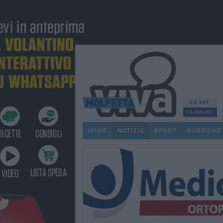
56.691
FANPAGE
HOME
NOTIZIE
SPORT
RUBRICHE