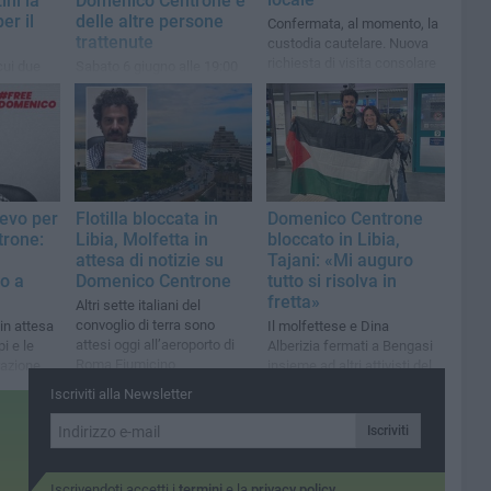
ini la
Domenico Centrone e
er il
delle altre persone
Confermata, al momento, la
trattenute
custodia cautelare. Nuova
richiesta di visita consolare
 cui due
Sabato 6 giugno alle 19:00
per i volontari della Flotilla
facevano
l’iniziativa di “Molfetta per la
 della
Palestina
lla
ievo per
Flotilla bloccata in
Domenico Centrone
rone:
Libia, Molfetta in
bloccato in Libia,
attesa di notizie su
Tajani: «Mi auguro
no a
Domenico Centrone
tutto si risolva in
fretta»
Altri sette italiani del
convoglio di terra sono
in attesa
Il molfettese e Dina
attesi oggi all’aeroporto di
i e le
Alberizia fermati a Bengasi
Roma Fiumicino
razione
insieme ad altri attivisti del
Global Sumud Convoy
Iscriviti alla Newsletter
diretto verso Gaza
Iscriviti
Iscrivendoti accetti i
termini
e la
privacy policy