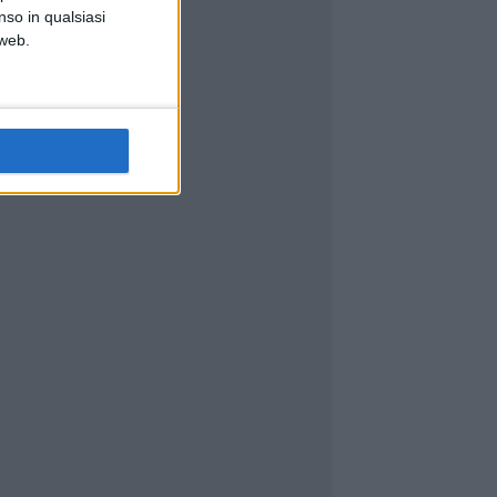
nso in qualsiasi
 web.