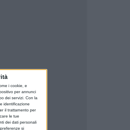
ità
ome i cookie, e
spositivo per annunci
o dei servizi.
Con la
e identificazione
er il trattamento per
icare le tue
ti dei dati personali
 preferenze si