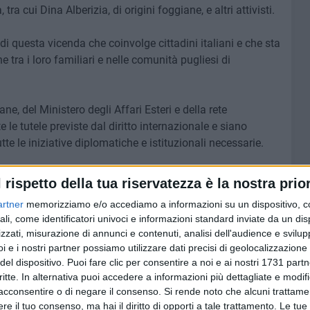
a cui Dina Alberizia, di origini foggiane, e altri attivisti.
i questa vicenda che coinvolge cittadini italiani e che sta
ra i loro familiari e nelle comunità pugliesi di
ne, del Ministero degli Affari Esteri e della rete
 le tutele previste dal diritto internazionale e siano
te le iniziative diplomatiche e istituzionali necessarie.
a vita delle persone e il rispetto dei loro diritti
l rispetto della tua riservatezza è la nostra prior
entrone, Dina Alberizia e tutti gli attivisti coinvolti
artner
memorizziamo e/o accediamo a informazioni su un dispositivo, c
re ritorno in sicurezza alle proprie famiglie e nel nostro
ali, come identificatori univoci e informazioni standard inviate da un di
zzati, misurazione di annunci e contenuti, analisi dell'audience e svilupp
i e i nostri partner possiamo utilizzare dati precisi di geolocalizzazione 
del dispositivo. Puoi fare clic per consentire a noi e ai nostri 1731 partn
critte. In alternativa puoi accedere a informazioni più dettagliate e modif
acconsentire o di negare il consenso.
Si rende noto che alcuni trattamen
6 AGOSTO 2026
ore a
Molfetta piange Marta Maria
e il tuo consenso, ma hai il diritto di opporti a tale trattamento. Le tue