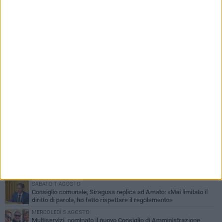
PIÙ LETTI QUESTA SETTIMANA
MERCOLEDÌ 5 AGOSTO
Molfetta commossa per la scomparsa di Michele Cilardi: il ricordo
degli amici
GIOVEDÌ 6 AGOSTO
Marittimo molfettese muore a bordo di un peschereccio al largo
del Gargano
SABATO 1 AGOSTO
La MTM Molfetta cerca autisti e accompagnatori per gli
scuolabus: pubblicato il bando
GIOVEDÌ 6 AGOSTO
Molfetta piange Marta Maria Pisani, ultima maestra della sartoria
molfettese
SABATO 1 AGOSTO
Consiglio comunale, Siragusa replica ad Amato: «Mai limitato il
diritto di parola, ho fatto rispettare il regolamento»
MERCOLEDÌ 5 AGOSTO
Multiservizi, nominato il nuovo Consiglio di Amministrazione