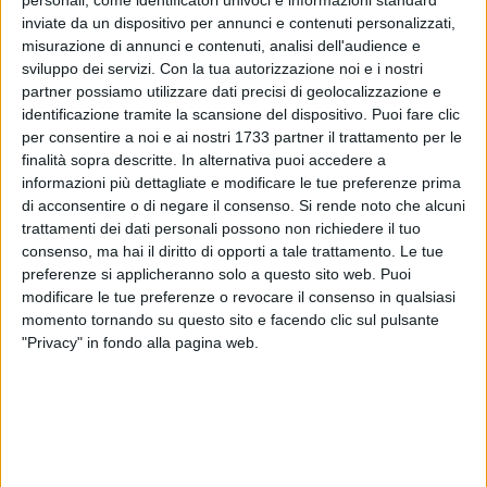
inviate da un dispositivo per annunci e contenuti personalizzati,
misurazione di annunci e contenuti, analisi dell'audience e
sviluppo dei servizi.
Con la tua autorizzazione noi e i nostri
853
A cura di
partner possiamo utilizzare dati precisi di geolocalizzazione e
LA REDAZIONE
identificazione tramite la scansione del dispositivo. Puoi fare clic
per consentire a noi e ai nostri 1733 partner il trattamento per le
finalità sopra descritte. In alternativa puoi accedere a
Quello del
mercato serale
su
Lungomare Colonna
è stato un
informazioni più dettagliate e modificare le tue preferenze prima
esperimento
per
Molfetta
. L'iniziativa, che ha avuto luogo
di acconsentire o di negare il consenso.
Si rende noto che alcuni
domenica 20
e
domenica 27 agosto
ed
è stata oggetto di
trattamenti dei dati personali possono non richiedere il tuo
consenso, ma hai il diritto di opporti a tale trattamento. Le tue
dibattito sui social,
è al centro del
nuovo sondaggio
preferenze si applicheranno solo a questo sito web. Puoi
proposto dalla redazione di
MolfettaViva
per
coinvolgere
modificare le tue preferenze o revocare il consenso in qualsiasi
direttamente i
lettori.
momento tornando su questo sito e facendo clic sul pulsante
"Privacy" in fondo alla pagina web.
È
possibile partecipare al sondaggio attraverso le
storie
Instagram
sulla pagina di
MolfettaViva.
Le
risposte
saranno poi ricondivise nelle stesse storie e
riepilogate in un
articolo dedicato
.