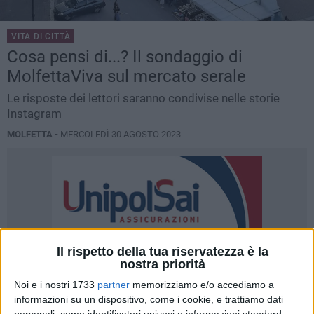
VITA DI CITTÀ
Cosa pensi di...? Il sondaggio di
MolfettaViva sul mercato serale
Le risposte dei lettori saranno condivise nelle storie
Instagram
MOLFETTA -
MERCOLEDÌ 30 AGOSTO 2023
Il rispetto della tua riservatezza è la
nostra priorità
Noi e i nostri 1733
partner
memorizziamo e/o accediamo a
informazioni su un dispositivo, come i cookie, e trattiamo dati
personali, come identificatori univoci e informazioni standard