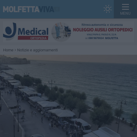
MENU
Home
Notizie e aggiornamenti