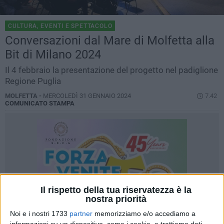
CULTURA, EVENTI E SPETTACOLO
Conversazioni dal Mare di Molfetta alla
Bit di Milano 2024
Il 4 febbraio la presentazione del progetto nel padiglione
Regione Puglia
MOLFETTA -
MERCOLEDÌ 31 GENNAIO 2024
7.42
COMUNICATO STAMPA
Il rispetto della tua riservatezza è la
nostra priorità
Noi e i nostri 1733
partner
memorizziamo e/o accediamo a