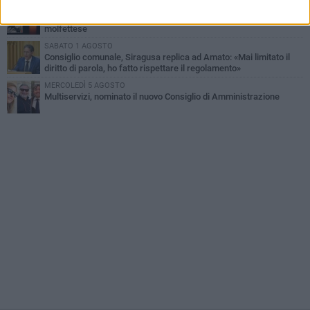
GIOVEDÌ 6 AGOSTO
Molfetta piange Marta Maria Pisani, ultima maestra della sartoria
molfettese
SABATO 1 AGOSTO
Consiglio comunale, Siragusa replica ad Amato: «Mai limitato il
diritto di parola, ho fatto rispettare il regolamento»
MERCOLEDÌ 5 AGOSTO
Multiservizi, nominato il nuovo Consiglio di Amministrazione