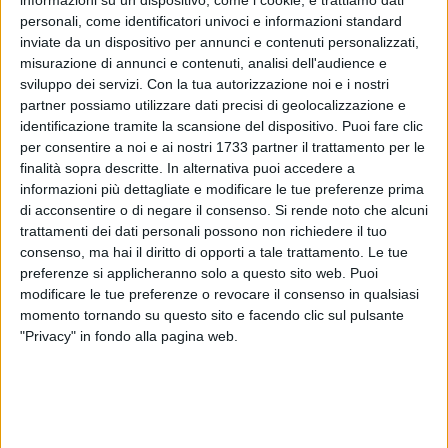
informazioni su un dispositivo, come i cookie, e trattiamo dati
personali, come identificatori univoci e informazioni standard
inviate da un dispositivo per annunci e contenuti personalizzati,
misurazione di annunci e contenuti, analisi dell'audience e
28
sviluppo dei servizi.
Con la tua autorizzazione noi e i nostri
partner possiamo utilizzare dati precisi di geolocalizzazione e
identificazione tramite la scansione del dispositivo. Puoi fare clic
per consentire a noi e ai nostri 1733 partner il trattamento per le
Leggere per scoprire, leggere per viaggiare nel tempo e nello
finalità sopra descritte. In alternativa puoi accedere a
spazio e per saper vivere e godere dei propri momenti liberi,
informazioni più dettagliate e modificare le tue preferenze prima
meglio se coniugando le proprie passioni con il mare.
di acconsentire o di negare il consenso.
Si rende noto che alcuni
Conversazioni dal Mare di Molfetta approda alla Borsa
trattamenti dei dati personali possono non richiedere il tuo
consenso, ma hai il diritto di opporti a tale trattamento. Le tue
Internazionale del Turismo 2024 che si terrà a Milano dal 4
preferenze si applicheranno solo a questo sito web. Puoi
al 6 febbraio 2024.
modificare le tue preferenze o revocare il consenso in qualsiasi
momento tornando su questo sito e facendo clic sul pulsante
Come una rassegna culturale diventa motivo di crescita e di
"Privacy" in fondo alla pagina web.
scelta turistica per Molfetta è il tema della conferenza che si
terrà il 4 febbraio 2024 alle ore 10 nell' area Leisure Italia –
Padiglione Regione Puglia. Per l'occasione sono stati invitati
i giornalisti di nautica e turismo.