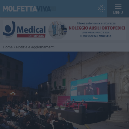
MENU
Home
Notizie e aggiornamenti