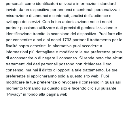
personali, come identificatori univoci e informazioni standard
inviate da un dispositivo per annunci e contenuti personalizzati,
misurazione di annunci e contenuti, analisi dell'audience e
sviluppo dei servizi.
Con la tua autorizzazione noi e i nostri
partner possiamo utilizzare dati precisi di geolocalizzazione e
identificazione tramite la scansione del dispositivo. Puoi fare clic
Studi in corso sulla proposta di ricognizione della fascia
per consentire a noi e ai nostri 1733 partner il trattamento per le
costiera del territorio comunale per definire la
revisione delle
finalità sopra descritte. In alternativa puoi accedere a
aree demaniali.
informazioni più dettagliate e modificare le tue preferenze prima
di acconsentire o di negare il consenso.
Si rende noto che alcuni
Nello specifico il
Settore Territorio-Ufficio Demanio
ha
trattamenti dei dati personali possono non richiedere il tuo
provveduto ad analizzare tutte le aree coinvolte rilevando la
consenso, ma hai il diritto di opporti a tale trattamento. Le tue
preferenze si applicheranno solo a questo sito web. Puoi
presenza di alcune assoggettabili ancora ad essere incluse
modificare le tue preferenze o revocare il consenso in qualsiasi
nel Demanio ed altre, invece, ormai fuori perchè "fortemente
momento tornando su questo sito e facendo clic sul pulsante
antropizzate", si legge nei provvedimenti.
"Privacy" in fondo alla pagina web.
Dettagliatamente si tratta di aree in
località prima, seconda
e terza cala
; ci sono poi zone sul L
ungomare di Levante e
sulla Banchina San Domenico
. Infine, ci sono zone i
n
località Viale dei Crociati e Madonna dei Martiri
oltre a