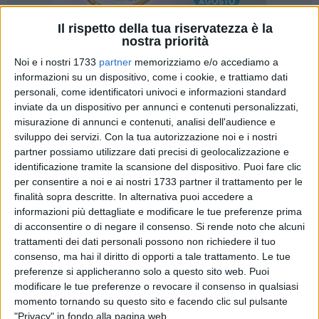
Il rispetto della tua riservatezza è la
nostra priorità
Noi e i nostri 1733
partner
memorizziamo e/o accediamo a
151
informazioni su un dispositivo, come i cookie, e trattiamo dati
personali, come identificatori univoci e informazioni standard
inviate da un dispositivo per annunci e contenuti personalizzati,
misurazione di annunci e contenuti, analisi dell'audience e
Pochi giorni fa è stata scoperta al largo di Monopoli, ma
sviluppo dei servizi.
Con la tua autorizzazione noi e i nostri
alcune foto rivelano come anche il
litorale tra Molfetta e
partner possiamo utilizzare dati precisi di geolocalizzazione e
Giovinazzo
nel suo piccolo ne sia munita. Meno estesa, ma
identificazione tramite la scansione del dispositivo. Puoi fare clic
ugualmente variopinta e particolare.
per consentire a noi e ai nostri 1733 partner il trattamento per le
finalità sopra descritte. In alternativa puoi accedere a
Stiamo parlando di una
piccola barriera corallina
situata a
informazioni più dettagliate e modificare le tue preferenze prima
un miglio dalla costa, al confine fra i comuni di Molfetta e di
di acconsentire o di negare il consenso.
Si rende noto che alcuni
trattamenti dei dati personali possono non richiedere il tuo
Giovinazzo: un'area sabbiosa e piuttosto ristretta (poche
consenso, ma hai il diritto di opporti a tale trattamento. Le tue
centinaia di metri quadri) e posta a
18 metri di profondità
.
preferenze si applicheranno solo a questo sito web. Puoi
La scoperta del
Nucleo Sub Molfetta
risalirebbe a circa un
modificare le tue preferenze o revocare il consenso in qualsiasi
anno fa, ma solo oggi è stata resa nota attraverso la
momento tornando su questo sito e facendo clic sul pulsante
pubblicazione di una gallery sulla propria pagina
Facebook.
"Privacy" in fondo alla pagina web.