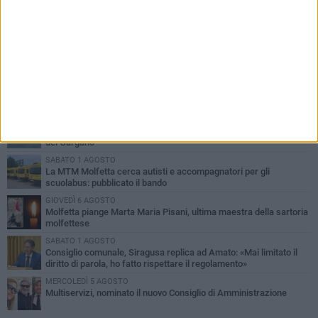
PIÙ LETTI QUESTA SETTIMANA
MERCOLEDÌ 5 AGOSTO
Molfetta commossa per la scomparsa di Michele Cilardi: il ricordo
degli amici
GIOVEDÌ 6 AGOSTO
Marittimo molfettese muore a bordo di un peschereccio al largo
del Gargano
SABATO 1 AGOSTO
La MTM Molfetta cerca autisti e accompagnatori per gli
scuolabus: pubblicato il bando
GIOVEDÌ 6 AGOSTO
Molfetta piange Marta Maria Pisani, ultima maestra della sartoria
molfettese
SABATO 1 AGOSTO
Consiglio comunale, Siragusa replica ad Amato: «Mai limitato il
diritto di parola, ho fatto rispettare il regolamento»
MERCOLEDÌ 5 AGOSTO
Multiservizi, nominato il nuovo Consiglio di Amministrazione