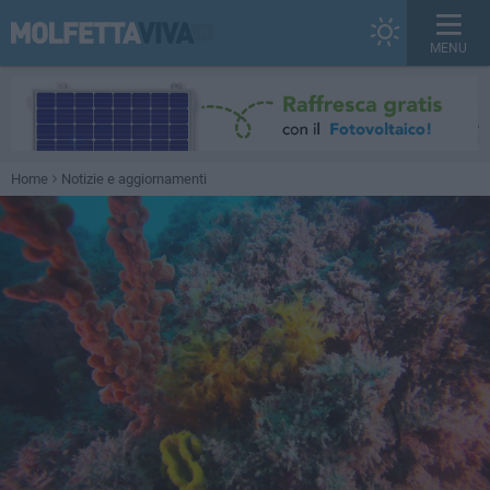
MENU
Home
Notizie e aggiornamenti