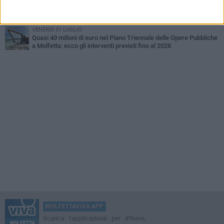
VENERDÌ 31 LUGLIO
Molfetta piange Onofrio Carlucci, promessa del calcio locale negli
anni '60
VENERDÌ 31 LUGLIO
Quasi 40 milioni di euro nel Piano Triennale delle Opere Pubbliche
a Molfetta: ecco gli interventi previsti fino al 2028
MOLFETTAVIVA APP
Scarica l'applicazione per iPhone,