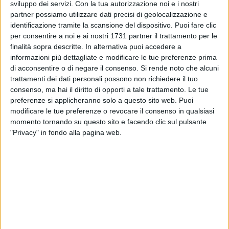
sviluppo dei servizi.
Con la tua autorizzazione noi e i nostri
partner possiamo utilizzare dati precisi di geolocalizzazione e
identificazione tramite la scansione del dispositivo. Puoi fare clic
A cura di
per consentire a noi e ai nostri 1731 partner il trattamento per le
PAOLA COPERTINO
finalità sopra descritte. In alternativa puoi accedere a
informazioni più dettagliate e modificare le tue preferenze prima
di acconsentire o di negare il consenso.
Si rende noto che alcuni
E' stata pubblicata all'albo pretorio, settore Lavori Pubblici, la
trattamenti dei dati personali possono non richiedere il tuo
determinazione dirigenziale relativa all'affidamento e
consenso, ma hai il diritto di opporti a tale trattamento. Le tue
impegno di spesa per la fornitura di panchine da installarsi
preferenze si applicheranno solo a questo sito web. Puoi
presso piazza Mentana. Si è ricorsi al mercato Elettronico
modificare le tue preferenze o revocare il consenso in qualsiasi
momento tornando su questo sito e facendo clic sul pulsante
ME.PA. Il dirigente responsabile del procedimento è
"Privacy" in fondo alla pagina web.
l'architetto Lazzaro Pappagallo.
L'Amministrazione Comunale intende procedere alla
sistemazione di piazza Mentana, arricchendo la stessa oltre
che con giochi e con panchine in quanto quelle preesistenti
sono in avanzato stato di degrado. Le panchine scelte
dall'Amministrazione – Assessorato alla cura della città e
Innovazione sono del modello "libre" in alluminio e sono